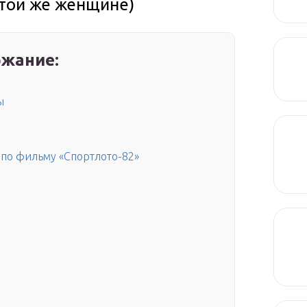
 той же женщине)
жание:
ы
 по фильму «Спортлото-82»