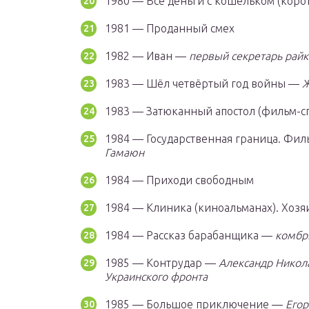
1980 — Все деньги с кошельком (кор
1981 — Проданный смех
1982 — Иван —
первый секретарь рай
1983 — Шёл четвёртый год войны —
Ж
1983 — Затюканный апостол (фильм-с
1984 — Государственная граница. Фил
Гамаюн
1984 — Приходи свободным
1984 — Клиника (киноальманах). Хозя
1984 — Рассказ барабанщика —
комбр
1985 — Контрудар —
Александр Никола
Украинского фронта
1985 — Большое приключение —
Егор