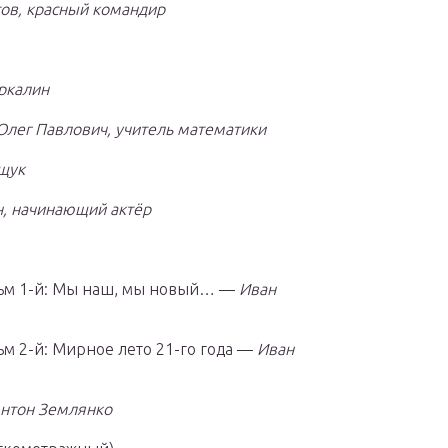
ов, красный командир
ркалин
Олег Павлович, учитель математики
щук
, начинающий актёр
льм 1-й: Мы наш, мы новый… —
Иван
ьм 2-й: Мирное лето 21-го года —
Иван
Антон Землянко