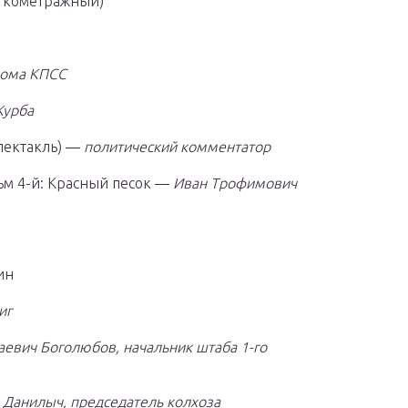
откометражный)
кома КПСС
урба
пектакль) —
политический комментатор
ьм 4-й: Красный песок —
Иван Трофимович
ин
иг
евич Боголюбов, начальник штаба 1-го
 Данилыч, председатель колхоза