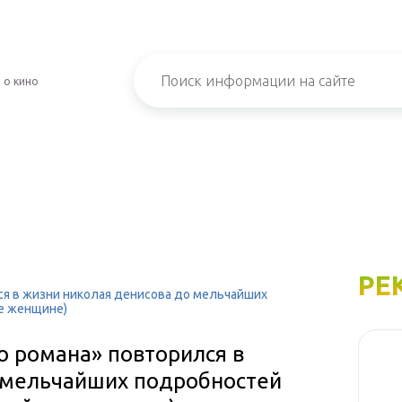
 о кино
РЕ
я в жизни николая денисова до мельчайших
же женщине)
о романа» повторился в
 мельчайших подробностей