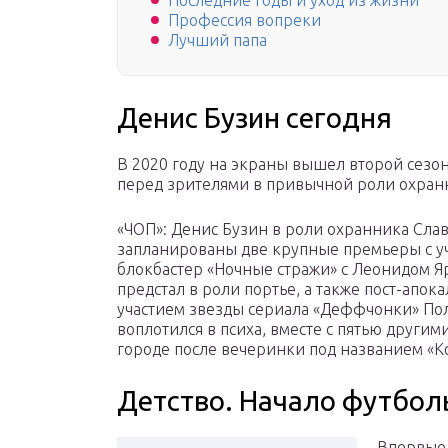
Последние годы и уход из жизни
Профессия вопреки
Лучший папа
Денис Бузин сегодня
В 2020 году на экраны вышел второй сезон
перед зрителями в привычной роли охран
«ЧОП»: Денис Бузин в роли охранника Славы
запланированы две крупные премьеры с уч
блокбастер «Ночные стражи» с Леонидом Я
предстал в роли портье, а также пост-апок
участием звезды сериала «Деффчонки» По
воплотился в психа, вместе с пятью друг
городе после вечеринки под названием «К
Детство. Начало футбол
Впервые 