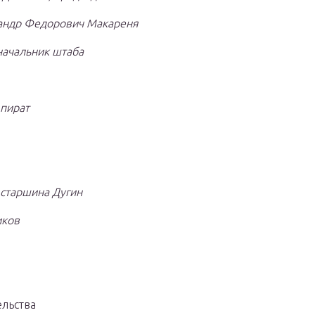
андр Федорович Макареня
начальник штаба
 пират
старшина Дугин
иков
ельства