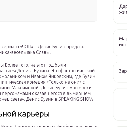
Дар
жиз
Мар
инт
 сериала «ЧОП» – Денис Бузин предстал
ника-весельчака Славы.
 Более того, на этот год были
За
астием Дениса Бузина. Это фантастический
рмольником и Иваном Янковским, где Бузин
алиптическая комедия «Только не они» с
лины Максимовой. Денис Бузин мастерски
ими персонажами оказавшегося в вымершем
онец света». Денис Бузин в SPEAKING SHOW
ьной карьеры
Игорь Денисов вышел на футбольное поле в