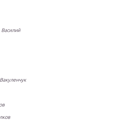
—
Василий
Вакуленчук
ов
лков