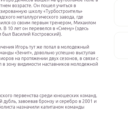
тнем возрасте. Он пошел учиться в
зированную школу «Турбостроитель»
дского металлургического завода, где
ился со своим первым тренером, Михаилом
 В 10 лет он перевелся в «Смену» (здесь
 был Василий Костровский).
учения Игорь тут же попал в молодежный
оманды «Зенит», довольно успешно выступая
иоров на протяжении двух сезонов, в связи с
л в зону видимости наставников молодежной
ийского первенства среди юношеских команд.
й дубль, завоевав бронзу и серебро в 2001 и
тболиста назначили капитаном команды