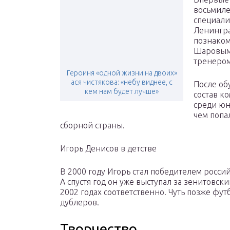
восьмиле
специали
Ленингра
познаком
Шаровым.
тренером
Героиня «одной жизни на двоих»
ася чистякова: «небу виднее, с
После об
кем нам будет лучше»
состав к
среди юн
чем попа
сборной страны.
Игорь Денисов в детстве
В 2000 году Игорь стал победителем росс
А спустя год он уже выступал за зенитовски
2002 годах соответственно. Чуть позже фу
дублеров.
Творчество