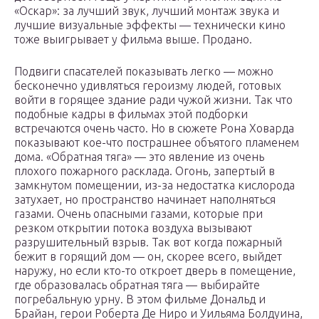
«Оскар»: за лучший звук, лучший монтаж звука и
лучшие визуальные эффекты — технически кино
тоже выигрывает у фильма выше. Продано.
Подвиги спасателей показывать легко — можно
бесконечно удивляться героизму людей, готовых
войти в горящее здание ради чужой жизни. Так что
подобные кадры в фильмах этой подборки
встречаются очень часто. Но в сюжете Рона Ховарда
показывают кое-что пострашнее объятого пламенем
дома. «Обратная тяга» — это явление из очень
плохого пожарного расклада. Огонь, запертый в
замкнутом помещении, из-за недостатка кислорода
затухает, но пространство начинает наполняться
газами. Очень опасными газами, которые при
резком открытии потока воздуха вызывают
разрушительный взрыв. Так вот когда пожарный
бежит в горящий дом — он, скорее всего, выйдет
наружу, но если кто-то откроет дверь в помещение,
где образовалась обратная тяга — выбирайте
погребальную урну. В этом фильме Дональд и
Брайан, герои Роберта Де Ниро и Уильяма Болдуина,