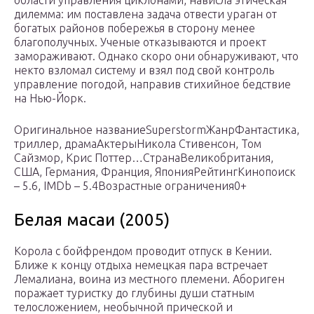
дилемма: им поставлена задача отвести ураган от
богатых районов побережья в сторону менее
благополучных. Ученые отказываются и проект
замораживают. Однако скоро они обнаруживают, что
некто взломал систему и взял под свой контроль
управление погодой, направив стихийное бедствие
на Нью-Йорк.
Оригинальное названиеSuperstormЖанрФантастика,
триллер, драмаАктерыНикола Стивенсон, Том
Сайзмор, Крис Поттер…СтранаВеликобритания,
США, Германия, Франция, ЯпонияРейтингКинопоиск
– 5.6, IMDb – 5.4Возрастные ограничения0+
Белая масаи (2005)
Корола с бойфрендом проводит отпуск в Кении.
Ближе к концу отдыха немецкая пара встречает
Лемалиана, воина из местного племени. Абориген
поражает туристку до глубины души статным
телосложением, необычной прической и