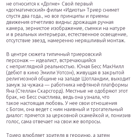
не относится к «Догме» Свой первый
«догматический» фильм «Идиоты» Триер снимет
спустя два года., но все принципы и приемы
движения отчетливо видны: дрожащая ручная
камера, зернистое изображение, съемки на натуре
и в реальных интерьерах, естественное освещение,
отсутствие звезд, намеренно неряшливый монтаж.
В центре сюжета типичный триеровский
персонаж — идеалист, встречаю­щийся
с неприглядной реальностью. Юная Бесс МакНилл
(дебют в кино Эмили Уотсон), живущая в закрытой
религиозной общине на западе Шотландии, выходит
замуж за чужака — работника нефтяной платформы
Яна (Стеллан Скарсгорд). Местные не одобряют этот
брак, но Бесс счастлива, ведь она узнала, что
такое настоящая любовь. У нее свои отношения
с Богом, она ведет с ним наивный и трогательный
диалог: прячется за церковной скамейкой и, понизив
голос, сама отвечает на свои же вопросы.
Триер влюбляет зрителя в героиню, а затем