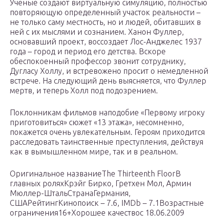
Ученые создают виртуальную симуляцию, полностью
повторяющую определенный участок реальности –
не только саму местность, но и людей, обитавших в
ней с их мыслями и сознанием. Ханон Фуллер,
основавший проект, воссоздает Лос-Анджелес 1937
года – город и период его детства. Вскоре
обеспокоенный профессор звонит сотруднику,
Дугласу Холлу, и встревожено просит о немедленной
встрече. На следующий день выясняется, что Фуллер
мертв, и теперь Холл под подозрением.
Поклонникам фильмов наподобие «Первому игроку
приготовиться» сюжет «13 этажа», несомненно,
покажется очень увлекательным. Героям приходится
расследовать таинственные преступления, действуя
как в вымышленном мире, так и в реальном.
Оригинальное названиеThe Thirteenth FloorВ
главных роляхКрэйг Бирко, Гретхен Мол, Армин
Мюллер-ШтальСтранаГермания,
СШАРейтингКинопоиск – 7.6, IMDb – 7.1Возрастные
ограничения16+Хорошее качествос 18.06.2009