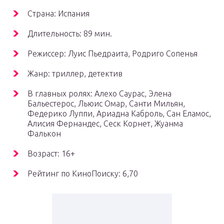
Страна: Испания
Длительность: 89 мин.
Режиссер: Луис Пьедраита, Родриго Сопенья
Жанр: триллер, детектив
В главных ролях: Алехо Саурас, Элена
Бальестерос, Льюис Омар, Санти Мильян,
Федерико Луппи, Ариадна Каброль, Сан Еламос,
Алисия Фернандес, Сеск Корнет, Жуанма
Фалькон
Возраст: 16+
Рейтинг по КиноПоиску: 6,70