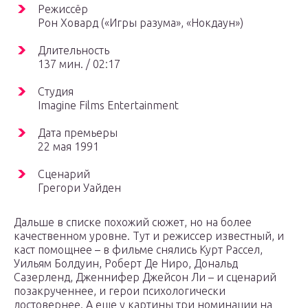
Режиссёр
Рон Ховард («Игры разума», «Нокдаун»)
Длительность
137 мин. / 02:17
Студия
Imagine Films Entertainment
Дата премьеры
22 мая 1991
Сценарий
Грегори Уайден
Дальше в списке похожий сюжет, но на более
качественном уровне. Тут и режиссер известный, и
каст помощнее – в фильме снялись Курт Рассел,
Уильям Болдуин, Роберт Де Ниро, Дональд
Сазерленд, Дженнифер Джейсон Ли – и сценарий
позакрученнее, и герои психологически
достовернее. А еще у картины три номинации на