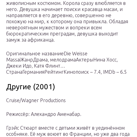
живописным костюмом. Корола сразу влюбляется в
него. Девушка начинает поиски красавца масаи, и
направляется в его деревню, совершенно не
похожую на мир, к которому она привыкла. Обладая
невероятным мужеством и вопреки всем
бюрократическим преградам, девушка выходит
замуж за африканца.
Оригинальное названиеDie Weisse
MassaiЖанрДрама, мелодрамаАктерыНина Хосс,
Джеки Идо, Катя Флинт…
СтранаГерманияРейтингКинопоиск – 7.4, IMDb – 6.5
Другие (2001)
Cruise/Wagner Productions
Режиссёр: Алехандро Аменабар.
Грэйс Стюарт вместе с детьми живёт в уединённом
особняке. Её муж воюет во Франции, но уже два года