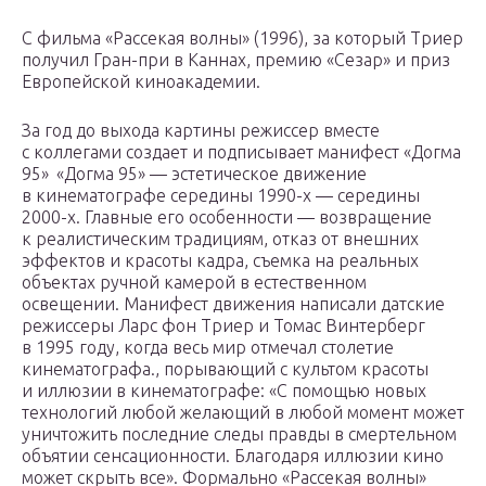
С фильма «Рассекая волны» (1996), за который Триер
получил Гран-при в Каннах, премию «Сезар» и приз
Европейской киноакадемии.
За год до выхода картины режиссер вместе
с коллегами создает и подписывает манифест «Догма
95» «Догма 95» — эстетическое движение
в кинематографе середины 1990-х — середины
2000-х. Главные его особенности — возвра­щение
к реалистическим традициям, отказ от внешних
эффектов и красоты кадра, съемка на реальных
объектах ручной камерой в естественном
освещении. Манифест движения написали датские
режиссеры Ларс фон Триер и Томас Винтерберг
в 1995 году, когда весь мир отмечал столетие
кинематографа., порывающий с культом красоты
и иллюзии в кинема­тографе: «С помощью новых
технологий любой желающий в любой момент может
уничтожить последние следы правды в смертельном
объятии сенса­ционности. Благодаря иллюзии кино
может скрыть все». Формально «Рассекая волны»