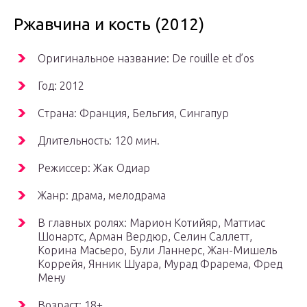
Ржавчина и кость (2012)
Оригинальное название: De rouille et d’os
Год: 2012
Страна: Франция, Бельгия, Сингапур
Длительность: 120 мин.
Режиссер: Жак Одиар
Жанр: драма, мелодрама
В главных ролях: Марион Котийяр, Маттиас
Шонартс, Арман Вердюр, Селин Саллетт,
Корина Масьеро, Були Ланнерс, Жан-Мишель
Коррейя, Янник Шуара, Мурад Фрарема, Фред
Мену
Возраст: 18+