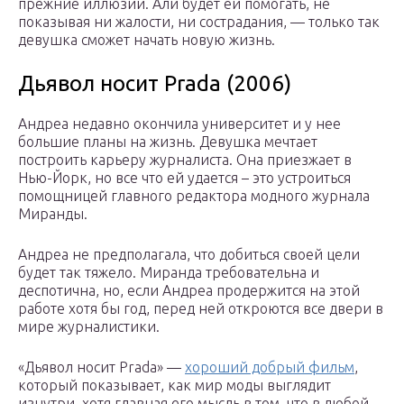
прежние иллюзии. Али будет ей помогать, не
показывая ни жалости, ни сострадания, — только так
девушка сможет начать новую жизнь.
Дьявол носит Prada (2006)
Андреа недавно окончила университет и у нее
большие планы на жизнь. Девушка мечтает
построить карьеру журналиста. Она приезжает в
Нью-Йорк, но все что ей удается – это устроиться
помощницей главного редактора модного журнала
Миранды.
Андреа не предполагала, что добиться своей цели
будет так тяжело. Миранда требовательна и
деспотична, но, если Андреа продержится на этой
работе хотя бы год, перед ней откроются все двери в
мире журналистики.
«Дьявол носит Prada» —
хороший добрый фильм
,
который показывает, как мир моды выглядит
изнутри, хотя главная его мысль в том, что в любой