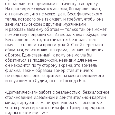
отправляет его прямиком в этическую ловушку.
На платформе случается авария, Ян парализован,
он понимает, что не может дать Бесс физического
тепла, которого она так ждет, и требует, чтобы она
занималась сексом с другими мужчинами
и рассказывала ему об этом — только так она может
помочь ему поправиться. Из моральных побуждений
Бесс совершает то, что считается безнравствен­
ным, — становится проституткой. С ней перестают
общаться, ее изгоняют из храма, лишают общения
с Богом. Единственный, к кому она могла бы
обратиться за поддержкой, невидим для нее —
он находится по ту сторону экрана, это зритель
фильма. Таким образом Триер ставит ничего
не подозре­вающего зрителя на место невидимого
и неуязвимого Судии, то есть Господа Бога.
«Догматическая» работа с реальностью, безжалостное
столкновение идеальной и действительной картин
мира, виртуозная манипулятивность — основные
черты режиссерского стиля фон Триера прекрасно
видны в этом фильме.