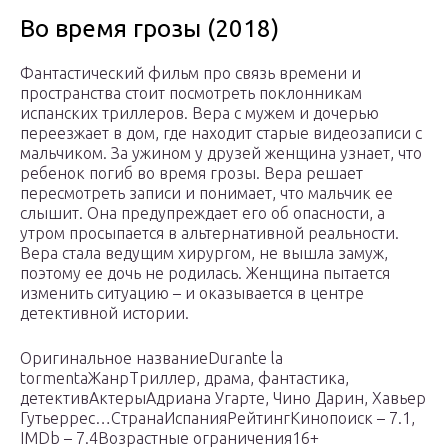
Во время грозы (2018)
Фантастический фильм про связь времени и
пространства стоит посмотреть поклонникам
испанских триллеров. Вера с мужем и дочерью
переезжает в дом, где находит старые видеозаписи с
мальчиком. За ужином у друзей женщина узнает, что
ребенок погиб во время грозы. Вера решает
пересмотреть записи и понимает, что мальчик ее
слышит. Она предупреждает его об опасности, а
утром просыпается в альтернативной реальности.
Вера стала ведущим хирургом, не вышла замуж,
поэтому ее дочь не родилась. Женщина пытается
изменить ситуацию – и оказывается в центре
детективной истории.
Оригинальное названиеDurante la
tormentaЖанрТриллер, драма, фантастика,
детективАктерыАдриана Угарте, Чино Дарин, Хавьер
Гутьеррес…СтранаИспанияРейтингКинопоиск – 7.1,
IMDb – 7.4Возрастные ограничения16+