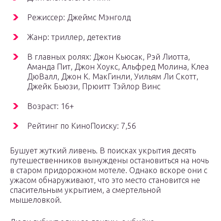
Режиссер: Джеймс Мэнголд
Жанр: триллер, детектив
В главных ролях: Джон Кьюсак, Рэй Лиотта,
Аманда Пит, Джон Хоукс, Альфред Молина, Клеа
ДюВалл, Джон К. МакГинли, Уильям Ли Скотт,
Джейк Бьюзи, Прюитт Тэйлор Винс
Возраст: 16+
Рейтинг по КиноПоиску: 7,56
Бушует жуткий ливень. В поисках укрытия десять
путешественников вынуждены остановиться на ночь
в старом придорожном мотеле. Однако вскоре они с
ужасом обнаруживают, что это место становится не
спасительным укрытием, а смертельной
мышеловкой.