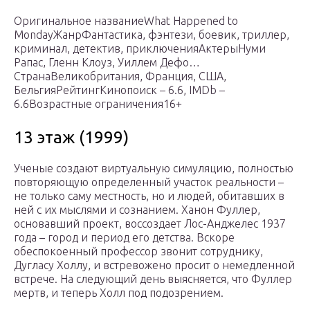
Оригинальное названиеWhat Happened to
MondayЖанрФантастика, фэнтези, боевик, триллер,
криминал, детектив, приключенияАктерыНуми
Рапас, Гленн Клоуз, Уиллем Дефо…
СтранаВеликобритания, Франция, США,
БельгияРейтингКинопоиск – 6.6, IMDb –
6.6Возрастные ограничения16+
13 этаж (1999)
Ученые создают виртуальную симуляцию, полностью
повторяющую определенный участок реальности –
не только саму местность, но и людей, обитавших в
ней с их мыслями и сознанием. Ханон Фуллер,
основавший проект, воссоздает Лос-Анджелес 1937
года – город и период его детства. Вскоре
обеспокоенный профессор звонит сотруднику,
Дугласу Холлу, и встревожено просит о немедленной
встрече. На следующий день выясняется, что Фуллер
мертв, и теперь Холл под подозрением.