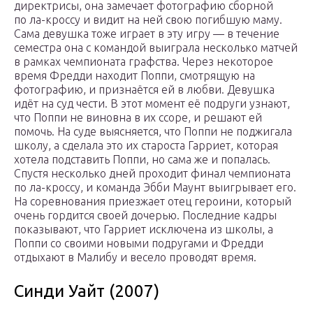
директрисы, она замечает фотографию сборной
по ла-кроссу и видит на ней свою погибшую маму.
Сама девушка тоже играет в эту игру — в течение
семестра она с командой выиграла несколько матчей
в рамках чемпионата графства. Через некоторое
время Фредди находит Поппи, смотрящую на
фотографию, и признаётся ей в любви. Девушка
идёт на суд чести. В этот момент её подруги узнают,
что Поппи не виновна в их ссоре, и решают ей
помочь. На суде выясняется, что Поппи не поджигала
школу, а сделала это их староста Гарриет, которая
хотела подставить Поппи, но сама же и попалась.
Спустя несколько дней проходит финал чемпионата
по ла-кроссу, и команда Эбби Маунт выигрывает его.
На соревнования приезжает отец героини, который
очень гордится своей дочерью. Последние кадры
показывают, что Гарриет исключена из школы, а
Поппи со своими новыми подругами и Фредди
отдыхают в Малибу и весело проводят время.
Синди Уайт (2007)