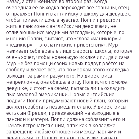
назад, а отец женился во второй раз. Когда
очередная её выходка переходит все границы, отец
отправляет Поппи в английскую школу для девушек,
чтобы привести дочь в чувство. Поппи предстоит
жить в пансионе с английскими девочками, не
отличающимися модными взглядами, которые, по
мнению Поппи, считают, что «слова «маникюр» и
«педикюр» — это латинские приветствия». Мур
наживает себе врага в лице старосты школы, которая
очень хочет, чтобы новенькую исключили, да и сама
Мур не без помощи своих новых подруг рвётся на
свободу и делает всё, что по меркам этого колледжа
выходит за рамки разумного. Но директриса
непреклонна, она обещала отцу Поппи, что поможет
девушке, и стоит на своём, пытаясь лишь охладить
пыл молодой американки. Новые английские
подруги Поппи придумывают новый план, который
должен сработать незамедлительно. У директрисы
есть сын Фредди, приезжающий на выходные в
пансион к матери. Поппи должна соблазнить его и
начать встречаться с ним, а так как в колледже
запрещены любые отношения между парнями и
девушками, то Поппи должны сразу же выгнать.