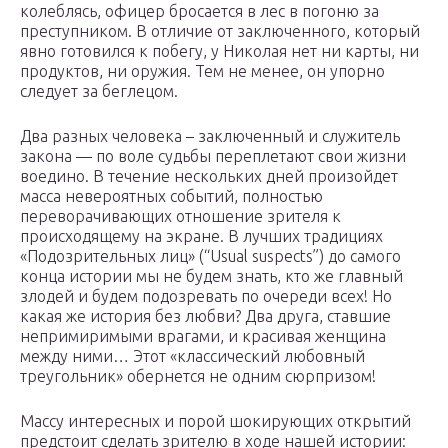
колеблясь, офицер бросается в лес в погоню за
преступником. В отличие от заключенного, который
явно готовился к побегу, у Николая нет ни карты, ни
продуктов, ни оружия. Тем не менее, он упорно
следует за беглецом.
Два разных человека – заключенный и служитель
закона — по воле судьбы переплетают свои жизни
воедино. В течение нескольких дней произойдет
масса невероятных событий, полностью
переворачивающих отношение зрителя к
происходящему на экране. В лучших традициях
«Подозрительных лиц» (“Usual suspects”) до самого
конца истории мы не будем знать, кто же главный
злодей и будем подозревать по очереди всех! Но
какая же история без любви? Два друга, ставшие
непримиримыми врагами, и красивая женщина
между ними… Этот «классический любовный
треугольник» обернется не одним сюрпризом!
Массу интересных и порой шокирующих открытий
предстоит сделать зрителю в ходе нашей истории: