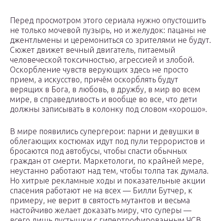
Перед просмотром этого сериала нужно опустошить
не только мочевой пузырь, но и желудок: пацаны не
джентльмены и церемониться со зрителями не будут.
Сюжет движет вечный двигатель, питаемый
человеческой токсичностью, агрессией и злобой.
Оскорбление чувств верующих здесь не просто
прием, а искусство, причём оскорблять будут
верящих в Бога, в любовь, в дружбу, в мир во всем
мире, в справедливость и вообще во все, что дети
должны записывать в колонку под словом «хорошо».
В мире появились супергерои: парни и девушки в
облегающих костюмах идут под пули террористов и
бросаются под автобусы, чтобы спасти обычных
граждан от смерти. Маркетологи, по крайней мере,
неустанно работают над тем, чтобы толпа так думала.
Но хитрые рекламные ходы и показательные акции
спасения работают не на всех — Билли Бутчер, к
примеру, не верит в святость мутантов и весьма
настойчиво желает доказать миру, что суперы —
всего лишь пустышки с гипертрофированным ЧСВ.