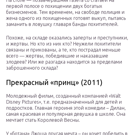
На столе — позавчерашняя газета со статьей на
первой полосе о похищении двух богатых
бизнесменов. Тем временем, на свободе полиция и
жена одного из похищенных готовят выкуп, пытаясь
заманить в ловушку главаря банды похитителей.
Похоже, на складе оказались заперты и преступники,
и жертвы. Но кто из них кто? Неужели похитители
связаны и прикованы, а те, кто пострадал меньше
всего — жертвы, победившие и наказавшие
злодеев? Или же разгадка находится за пределами
заброшенного склада?
Прекрасный «принц» (2011)
Молодежный фильм, созданный компанией «Walt
Disney Pictures», т.е. предназначенный для детей и
подростков. Главная героиня этой комедии – Дилан,
самая красивая и популярная девушка в школе. Она
мечтает стать Королевой Весны.
У «ботана» Джоша другая мечта – он хочет победить в