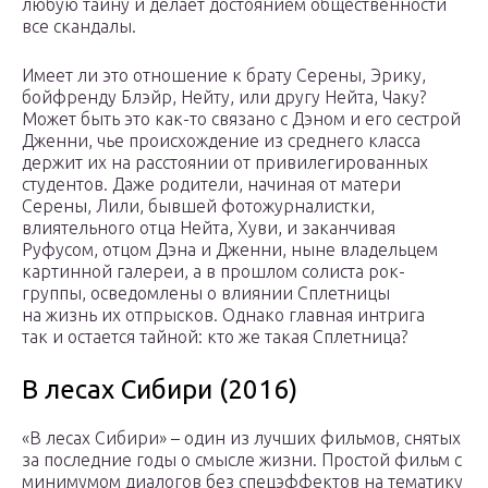
любую тайну и делает достоянием общественности
все скандалы.
Имеет ли это отношение к брату Серены, Эрику,
бойфренду Блэйр, Нейту, или другу Нейта, Чаку?
Может быть это как-то связано с Дэном и его сестрой
Дженни, чье происхождение из среднего класса
держит их на расстоянии от привилегированных
студентов. Даже родители, начиная от матери
Серены, Лили, бывшей фотожурналистки,
влиятельного отца Нейта, Хуви, и заканчивая
Руфусом, отцом Дэна и Дженни, ныне владельцем
картинной галереи, а в прошлом солиста рок-
группы, осведомлены о влиянии Сплетницы
на жизнь их отпрысков. Однако главная интрига
так и остается тайной: кто же такая Сплетница?
В лесах Сибири (2016)
«В лесах Сибири» – один из лучших фильмов, снятых
за последние годы о смысле жизни. Простой фильм с
минимумом диалогов без спецэффектов на тематику