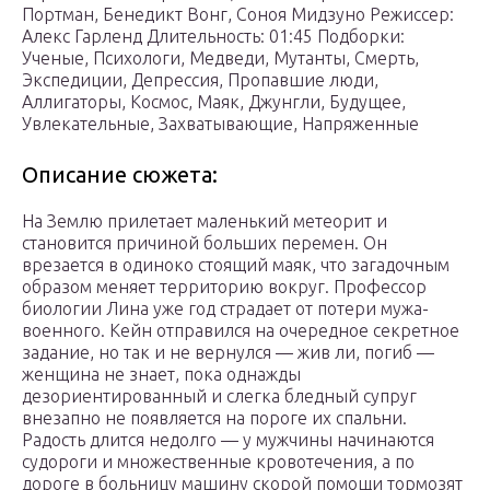
Портман, Бенедикт Вонг, Соноя Мидзуно Режиссер:
Алекс Гарленд Длительность: 01:45 Подборки:
Ученые, Психологи, Медведи, Мутанты, Смерть,
Экспедиции, Депрессия, Пропавшие люди,
Аллигаторы, Космос, Маяк, Джунгли, Будущее,
Увлекательные, Захватывающие, Напряженные
Описание сюжета:
На Землю прилетает маленький метеорит и
становится причиной больших перемен. Он
врезается в одиноко стоящий маяк, что загадочным
образом меняет территорию вокруг. Профессор
биологии Лина уже год страдает от потери мужа-
военного. Кейн отправился на очередное секретное
задание, но так и не вернулся — жив ли, погиб —
женщина не знает, пока однажды
дезориентированный и слегка бледный супруг
внезапно не появляется на пороге их спальни.
Радость длится недолго — у мужчины начинаются
судороги и множественные кровотечения, а по
дороге в больницу машину скорой помощи тормозят