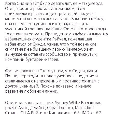
Когда Сидни Уайт было девять лет, ее мать умерла.
Отец героини работал сантехником, и ей
приходилось расти среди строителей, получая
множество «неженских» навыков. Закончив школу,
она поступает в университет, надеясь стать
участницей сообщества Каппа Фи Ню, которое когда-
то основала ее мать. Президентом клуба оказывается
взбалмошная студентка Рэйчел, пожелавшая
избавиться от Синди, узнав, что у той возникла
симпатия к ее бывшему парню Тайлеру. Уайт
вынуждена оставить сообщество и примкнуть к
компании бунтарей-изгоев.
Фильм похож на «Оторву» тем, что Сидни, как и
Поппи, переходит в новое учебное заведение и
сталкивается с напряженным противостоянием с
другой ученицей. Похоже показано и начало
развития любовной линии.
Оригинальное название: Sydney White В главных
ролях: Аманда Байнс, Сара Пэкстон, Мэтт Лонг
Страна: США Рейтинг: Кинопоиск – 6.5, IMDb – 6.2