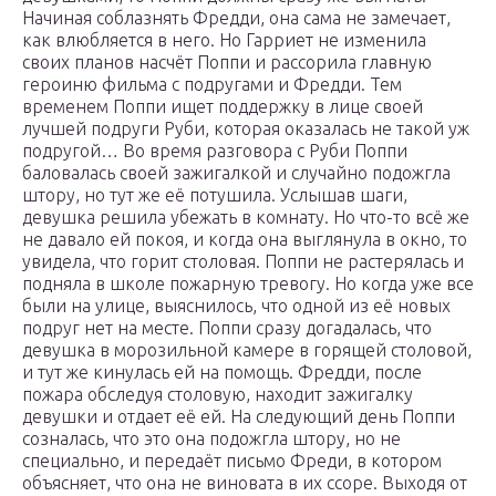
Начиная соблазнять Фредди, она сама не замечает,
как влюбляется в него. Но Гарриет не изменила
своих планов насчёт Поппи и рассорила главную
героиню фильма с подругами и Фредди. Тем
временем Поппи ищет поддержку в лице своей
лучшей подруги Руби, которая оказалась не такой уж
подругой… Во время разговора с Руби Поппи
баловалась своей зажигалкой и случайно подожгла
штору, но тут же её потушила. Услышав шаги,
девушка решила убежать в комнату. Но что-то всё же
не давало ей покоя, и когда она выглянула в окно, то
увидела, что горит столовая. Поппи не растерялась и
подняла в школе пожарную тревогу. Но когда уже все
были на улице, выяснилось, что одной из её новых
подруг нет на месте. Поппи сразу догадалась, что
девушка в морозильной камере в горящей столовой,
и тут же кинулась ей на помощь. Фредди, после
пожара обследуя столовую, находит зажигалку
девушки и отдает её ей. На следующий день Поппи
созналась, что это она подожгла штору, но не
специально, и передаёт письмо Фреди, в котором
объясняет, что она не виновата в их ссоре. Выходя от