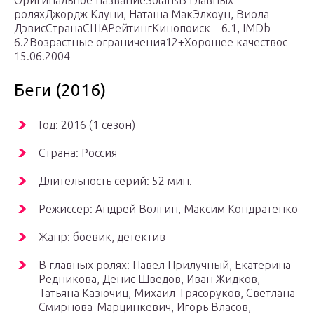
Оригинальное названиеSolarisВ главных
роляхДжордж Клуни, Наташа МакЭлхоун, Виола
ДэвисСтранаСШАРейтингКинопоиск – 6.1, IMDb –
6.2Возрастные ограничения12+Хорошее качествос
15.06.2004
Беги (2016)
Год: 2016 (1 сезон)
Страна: Россия
Длительность серий: 52 мин.
Режиссер: Андрей Волгин, Максим Кондратенко
Жанр: боевик, детектив
В главных ролях: Павел Прилучный, Екатерина
Редникова, Денис Шведов, Иван Жидков,
Татьяна Казючиц, Михаил Трясоруков, Светлана
Смирнова-Марцинкевич, Игорь Власов,