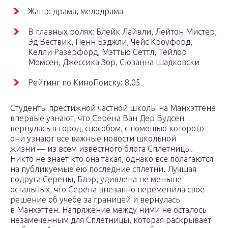
Жанр: драма, мелодрама
В главных ролях: Блейк Лайвли, Лейтон Мистер,
Эд Вествик, Пенн Бэджли, Чейс Кроуфорд,
Келли Разерфорд, Мэттью Сеттл, Тейлор
Момсен, Джессика Зор, Сюзанна Шадковски
Рейтинг по КиноПоиску: 8,05
Студенты престижной частной школы на Манхэттене
впервые узнают, что Серена Ван Дер Вудсен
вернулась в город, способом, с помощью которого
они узнают все важные новости школьной
жизни — из всем известного блога Сплетницы.
Никто не знает кто она такая, однако все полагаются
на публикуемые ею последние сплетни. Лучшая
подруга Серены, Блэр, удивлена не меньше
остальных, что Серена внезапно переменила свое
решение об учебе за границей и вернулась
в Манхэттен. Напряжение между ними не осталось
незамеченным для Сплетницы, которая раскрывает