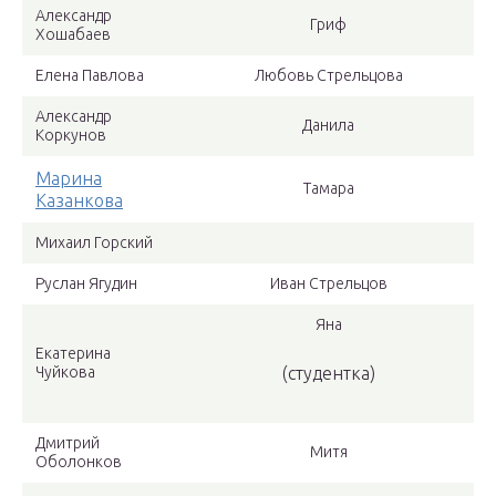
Александр
Гриф
Хошабаев
Елена Павлова
Любовь Стрельцова
Александр
Данила
Коркунов
Марина
Тамара
Казанкова
Михаил Горский
Руслан Ягудин
Иван Стрельцов
Яна
Екатерина
Чуйкова
(студентка)
Дмитрий
Митя
Оболонков