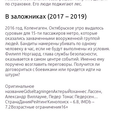
по страховке. Его люди поджигают лес.
В заложниках (2017 – 2019)
2016 год, Копенгаген. Октябрьское утро выдалось
суровым для 15-ти пассажиров метро, которые
оказались захваченными вооруженной группой
людей. Бандиты намерены убивать по одному
человеку в час, если не будут выполнены из условия.
Филипп Норгаард, глава службы безопасности,
оказывается в самом центре событий. Именно ему
поручено возглавить переговоры. Получится ли
договориться с боевиками или придется идти на
штурм?
Оригинальное
названиеGidseltagningenАктерыЙоханнес Лассен,
Александр Виллауме, Педер Томас Педерсен…
СтранаДанияРейтингКинопоиск – 6.8, IMDb –
7.2Возрастные ограничения16+