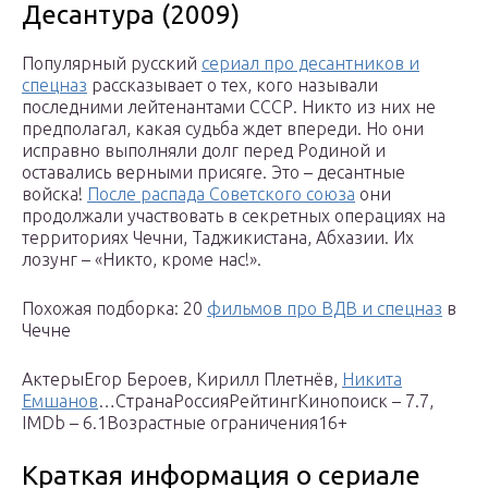
Десантура (2009)
Популярный русский
сериал про десантников и
спецназ
рассказывает о тех, кого называли
последними лейтенантами СССР. Никто из них не
предполагал, какая судьба ждет впереди. Но они
исправно выполняли долг перед Родиной и
оставались верными присяге. Это – десантные
войска!
После распада Советского союза
они
продолжали участвовать в секретных операциях на
территориях Чечни, Таджикистана, Абхазии. Их
лозунг – «Никто, кроме нас!».
Похожая подборка: 20
фильмов про ВДВ и спецназ
в
Чечне
АктерыЕгор Бероев, Кирилл Плетнёв,
Никита
Емшанов
…СтранаРоссияРейтингКинопоиск – 7.7,
IMDb – 6.1Возрастные ограничения16+
Краткая информация о сериале