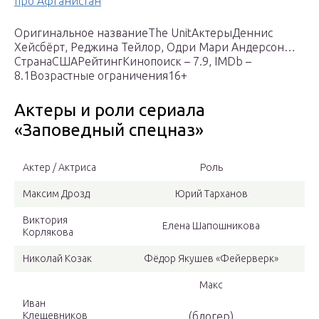
про Афганистан
Оригинальное названиеThe UnitАктерыДеннис
Хейсбёрт, Реджина Тейлор, Одри Мари Андерсон…
СтранаСШАРейтингКинопоиск – 7.9, IMDb –
8.1Возрастные ограничения16+
Актеры и роли сериала
«Заповедный спецназ»
Актер / Актриса
Роль
Максим Дрозд
Юрий Тарханов
Виктория
Елена Шапошникова
Корлякова
Николай Козак
Фёдор Якушев «Фейерверк»
Макс
Иван
Клещевников
(блогер)