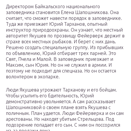
Директором Байкальского национального
заповедника становится Елена Шапошникова. Она
считает, что сможет навести порядок в заповеднике.
Туда же приезжает Юрий Тарханов, опытный
инструктор природоохраны. Он узнает, что местный
авторитет Якушев по прозвищу Фейерверк держит в
страхе всех местных рыбаков. И берет с них дань.
Решено создать специальную группу. Из прибывших
по объявлению, Юрий отбирает трех парней. Это
Свят, Пчела и Малой. В заповедник приезжает и
Максим, сын Юрия. Но он не служил в армии. И
поэтому не подходит для спецназа. Но он остается
волонтером в экопарке.
Люди Якушева угрожают Тарханову и его бойцам.
Чтобы усыпить его бдительность, Юрий
демонстративно увольняется. А сам рассказывает
Шапошниковой о своем плане взять Якушева с
поличным. План удается. Люди Фейерверка и он сам
арестованы. Но находят убитым Стрельцова. Под
подозрение попадает его сын. С ним он поссорился
из-за продажи дома.