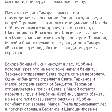
местности, они берут в заложники Тамару.
Пчела узнает, что Тамара в опасности и
присоединяется к операции. Рощин находит среди
вещей Стрельцова зажигалку с инициалами «И.К.». На
ней точно такая же коррозия, как и на кокарде
Шапошникова. В разговоре с Князевым выясняется,
что Кужель раньше тоже был браконьером. Тарханов,
Малой и Свят встречают в лесу бандитов и Тамару.
«Рысь» попадает под обстрел, а бандитам удается
скрыться.
Вскоре бойцы «Рыси» находят в лесу Журбина,
который врет, что на него тоже напали бандиты.
Тарханов отправляет Свята подать сигнал вертолету.
Один из бандитов стреляет в Свята. Тарханов и
Малой отстреливаются от бандитов. Тарханов
отправляется на поиски Свята, а Малой остается
караулить груз и Журбина. Журбину удается сбежать,
но на его пути оказывается растяжка. Журбин
погибает при взрыве. Макс и Пчела прочесывают лес
в поисках отряда, а Василиса и Шапошникова на