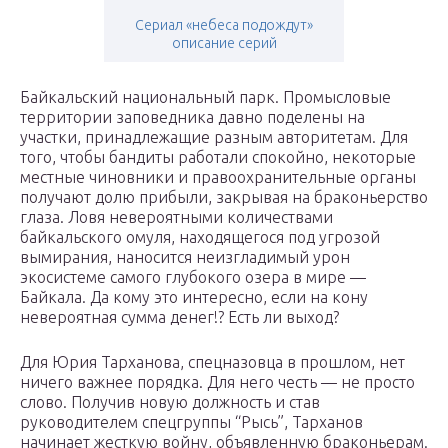
Сериал «небеса подождут»
описание серий
Байкальский национальный парк. Промысловые
территории заповедника давно поделены на
участки, принадлежащие разным авторитетам. Для
того, чтобы бандиты работали спокойно, некоторые
местные чиновники и правоохранительные органы
получают долю прибыли, закрывая на браконьерство
глаза. Ловя невероятными количествами
байкальского омуля, находящегося под угрозой
вымирания, наносится неизгладимый урон
экосистеме самого глубокого озера в мире —
Байкала. Да кому это интересно, если на кону
невероятная сумма денег!? Есть ли выход?
Для Юрия Тарханова, спецназовца в прошлом, нет
ничего важнее порядка. Для него честь — не просто
слово. Получив новую должность и став
руководителем спецгруппы “Рысь”, Тарханов
начинает жесткую войну, объявленную браконьерам.