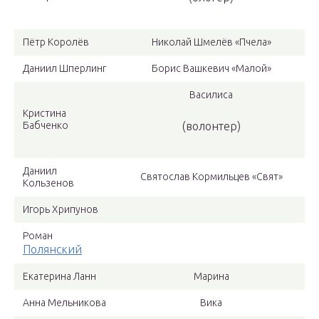
Пётр Королёв
Николай Шмелёв «Пчела»
Даниил Шперлинг
Борис Вашкевич «Малой»
Василиса
Кристина
Бабченко
(волонтер)
Даниил
Святослав Кормильцев «Свят»
Кользенов
Игорь Хрипунов
Роман
Полянский
Екатерина Ланн
Марина
Анна Мельникова
Вика