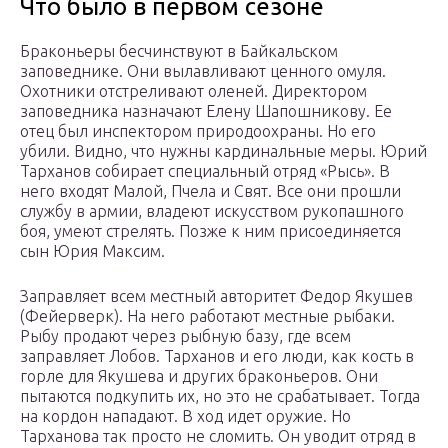
Что было в первом сезоне
Браконьеры бесчинствуют в Байкальском
заповеднике. Они вылавливают ценного омуля.
Охотники отстреливают оленей. Директором
заповедника назначают Елену Шапошникову. Ее
отец был инспектором природоохраны. Но его
убили. Видно, что нужны кардинальные меры. Юрий
Тарханов собирает специальный отряд «Рысь». В
него входят Малой, Пчела и Свят. Все они прошли
службу в армии, владеют искусством рукопашного
боя, умеют стрелять. Позже к ним присоединяется
сын Юрия Максим.
Заправляет всем местный авторитет Федор Якушев
(Фейерверк). На него работают местные рыбаки.
Рыбу продают через рыбную базу, где всем
заправляет Лобов. Тарханов и его люди, как кость в
горле для Якушева и других браконьеров. Они
пытаются подкупить их, но это не срабатывает. Тогда
на кордон нападают. В ход идет оружие. Но
Тарханова так просто не сломить. Он уводит отряд в