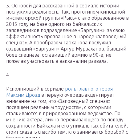
3. Основой для рассказанной в сериале истории
послужила реальность. Так, прототипом киношной
инспекторской группы «Рысь» стало образованное в
2015 году на базе одного из байкальских
заповедников подразделение «Баргузин», за свою
эффективность прозванное в народе «заповедный
спецназ». А прообразом Тарханова послужил
создавший «Баргузин» Артур Мурзаханов, бывший
боец спецназа, оставивший армию в 90-е, не
пожелав участвовать в вакханалии развала.
4
Исполнивший в сериале
роль главного героя
Максим Дрозд
в первую очередь акцентирует
внимание на том, что «Заповедный спецназ»
посвящен реальным трудностям, с которыми
сталкиваются в природоохранном ведомстве. По
мнению актера, лично переживающего по поводу
сохранности Байкала и его уникальных обитателей,
стоит сказать спасибо тем, кто занимается борьбой с