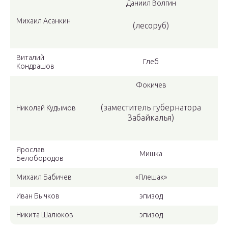
Даниил Волгин
Михаил Асанкин
(лесоруб)
Виталий
Глеб
Кондрашов
Фокичев
(заместитель губернатора
Николай Кудымов
Забайкалья)
Ярослав
Мишка
Белобородов
Михаил Бабичев
«Плешак»
Иван Бычков
эпизод
Никита Шалюков
эпизод