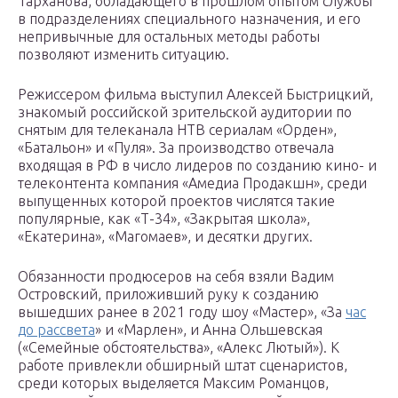
Тарханова, обладающего в прошлом опытом службы
в подразделениях специального назначения, и его
непривычные для остальных методы работы
позволяют изменить ситуацию.
Режиссером фильма выступил Алексей Быстрицкий,
знакомый российской зрительской аудитории по
снятым для телеканала НТВ сериалам «Орден»,
«Батальон» и «Пуля». За производство отвечала
входящая в РФ в число лидеров по созданию кино- и
телеконтента компания «Амедиа Продакшн», среди
выпущенных которой проектов числятся такие
популярные, как «Т-34», «Закрытая школа»,
«Екатерина», «Магомаев», и десятки других.
Обязанности продюсеров на себя взяли Вадим
Островский, приложивший руку к созданию
вышедших ранее в 2021 году шоу «Мастер», «За
час
до рассвета
» и «Марлен», и Анна Ольшевская
(«Семейные обстоятельства», «Алекс Лютый»). К
работе привлекли обширный штат сценаристов,
среди которых выделяется Максим Романцов,