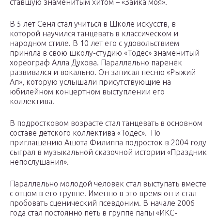
ставшую знаменитым хитом – «Зайка моя».
В 5 лет Сеня стал учиться в Школе искусств, в
которой научился танцевать в классическом и
народном стиле. В 10 лет его с удовольствием
приняла в свою школу-студию «Тодес» знаменитый
хореограф Алла Духова. Параллельно паренёк
развивался и вокально. Он записал песню «Рыжий
Ап», которую услышали присутствующие на
юбилейном концертном выступлении его
коллектива.
В подростковом возрасте стал танцевать в основном
составе детского коллектива «Тодес». По
приглашению Ашота Филиппа подросток в 2004 году
сыграл в музыкальной сказочной истории «Праздник
непослушания».
Параллельно молодой человек стал выступать вместе
с отцом в его группе. Именно в это время он и стал
пробовать сценический псевдоним. В начале 2006
года стал постоянно петь в группе папы «ИКС-