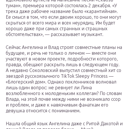
туман», премьера которой состоялась 2 декабря. «У
трека даже рабочее название было «карантийная».
Ее смысл в том, что если двоим хорошо, то они могут
скрыться от всего мира и всех неурядиц. Им будет
хорошо даже при самых странных и страшных
обстоятельствах», — рассказывает музыкант.
Сейчас Ангелина и Влад строят совместные планы на
будущее, и речь не только о личном — вместе они
участвуют в новом проекте, подробности которого,
правда, обещают раскрыть лишь в следующем году.
А недавно Соколовский выпустил совместный хит со
звездой русскоязычного TikTok Sleepy Princess —
«Блогерский дом». Однако поклонников волновал
лишь один вопрос: не ревнует ли Лина
возлюбленного к молоденьким коллегам? По словам
Влада, на этой почве между ними не возникало ссор
и проблем, и даже к навязчивым фанаткам его
девушка относится с пониманием.
Нашла общий язык Ангелина даже с Ритой Дакотой и