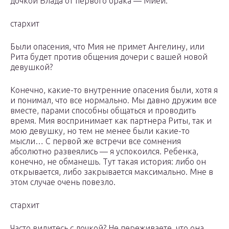
дочкой Влада от первого брака — Мией.
стархит
Были опасения, что Мия не примет Ангелину, или
Рита будет против общения дочери с вашей новой
девушкой?
Конечно, какие-то внутренние опасения были, хотя я
и понимал, что все нормально. Мы давно дружим все
вместе, парами способны общаться и проводить
время. Мия воспринимает как партнера Риты, так и
мою девушку, но тем не менее были какие-то
мысли… С первой же встречи все сомнения
абсолютно развеялись — я успокоился. Ребенка,
конечно, не обманешь. Тут такая история: либо он
открывается, либо закрывается максимально. Мне в
этом случае очень повезло.
стархит
Часто видитесь с дочкой? Не переживаете, что она