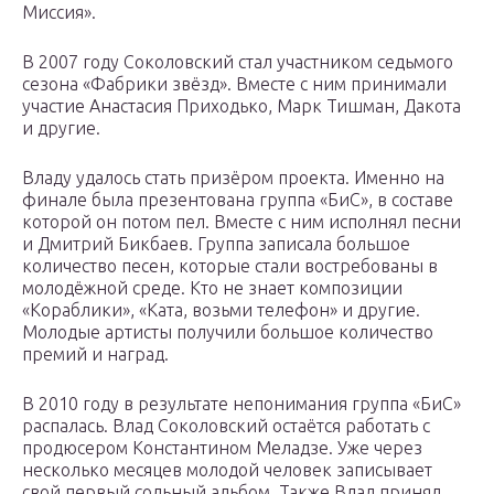
Миссия».
В 2007 году Соколовский стал участником седьмого
сезона «Фабрики звёзд». Вместе с ним принимали
участие Анастасия Приходько, Марк Тишман, Дакота
и другие.
Владу удалось стать призёром проекта. Именно на
финале была презентована группа «БиС», в составе
которой он потом пел. Вместе с ним исполнял песни
и Дмитрий Бикбаев. Группа записала большое
количество песен, которые стали востребованы в
молодёжной среде. Кто не знает композиции
«Кораблики», «Ката, возьми телефон» и другие.
Молодые артисты получили большое количество
премий и наград.
В 2010 году в результате непонимания группа «БиС»
распалась. Влад Соколовский остаётся работать с
продюсером Константином Меладзе. Уже через
несколько месяцев молодой человек записывает
свой первый сольный альбом. Также Влад принял