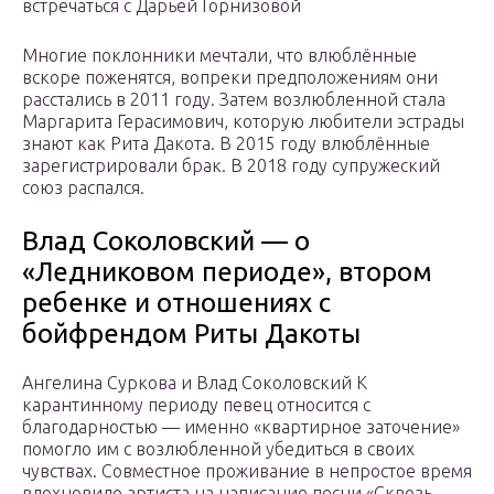
встречаться с Дарьей Горнизовой
Многие поклонники мечтали, что влюблённые
вскоре поженятся, вопреки предположениям они
расстались в 2011 году. Затем возлюбленной стала
Маргарита Герасимович, которую любители эстрады
знают как Рита Дакота. В 2015 году влюблённые
зарегистрировали брак. В 2018 году супружеский
союз распался.
Влад Соколовский — о
«Ледниковом периоде», втором
ребенке и отношениях с
бойфрендом Риты Дакоты
Ангелина Суркова и Влад Соколовский К
карантинному периоду певец относится с
благодарностью — именно «квартирное заточение»
помогло им с возлюбленной убедиться в своих
чувствах. Совместное проживание в непростое время
вдохновило артиста на написание песни «Сквозь