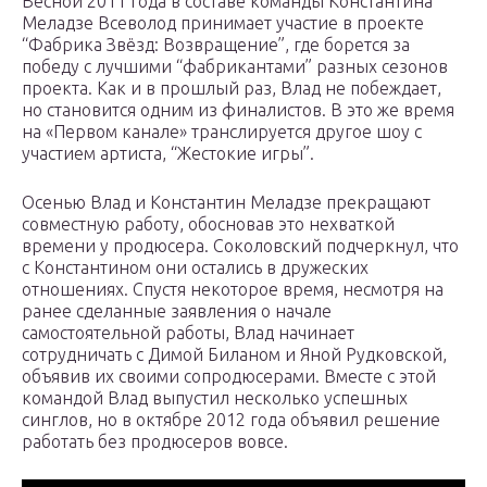
Весной 2011 года в составе команды Константина
Меладзе Всеволод принимает участие в проекте
“Фабрика Звёзд: Возвращение”, где борется за
победу с лучшими “фабрикантами” разных сезонов
проекта. Как и в прошлый раз, Влад не побеждает,
но становится одним из финалистов. В это же время
на «Первом канале» транслируется другое шоу с
участием артиста, “Жестокие игры”.
Осенью Влад и Константин Меладзе прекращают
совместную работу, обосновав это нехваткой
времени у продюсера. Соколовский подчеркнул, что
с Константином они остались в дружеских
отношениях. Спустя некоторое время, несмотря на
ранее сделанные заявления о начале
самостоятельной работы, Влад начинает
сотрудничать с Димой Биланом и Яной Рудковской,
объявив их своими сопродюсерами. Вместе с этой
командой Влад выпустил несколько успешных
синглов, но в октябре 2012 года объявил решение
работать без продюсеров вовсе.