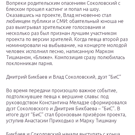
Вопреки родительским опасениям Соколовский с
блеском прошел кастинг и попал на шоу.
Оказавшись на проекте, Влад мгновенно стал
любимцем публики и СМИ: обаятельный юноша не
раз выигрывал зрительские голосования и
несколько раз был признан лучшим участником
проекта по версии зрителей. Когда певца второй раз
номинировали на выбывание, на концерте молодой
человек исполнил песню, написанную Марком
Тишманом, «Ближе». Композиция сразу полюбилась
поклонникам парня.
Дмитрий Бикбаев и Влад Соколовский, дуэт “БиС”
Во время передачи произошло важное событие,
подтолкнувшее певца к вершине славы: под
руководством Константина Меладзе сформировался
дуэт Соколовского и Дмитрия Бикбаева – “БиС”. В
итоге дуэт “БиС” стал бронзовым призёром проекта,
уступив Анастасии Приходько и Марку Тишману
Бикбаев и Соколовский начали выступать с конца