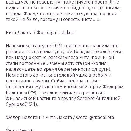
всегда честно говорю, тут тоже ничего нового. Я не
видела в этом посте ничего обидного, когда писала,
правда. Жаль, что он задел чьи-то чувства, но цели
такой не было, поэтому и совесть чиста…»
Рита Дакота / Фото: @ritadakota
Напомним, в августе 2021 года певица заявила, что
разводится со своим супругом Владом Соколовским.
Как неоднократно рассказывала Рита, причиной
стали постоянные измены артиста (он «ходил
налево» даже во время беременности супруги).
После этого артистка с головой ушла в работу и
воспитание дочери. Сейчас певица строит
отношения с музыкантом и клипмейкером Федором
Белогаем (29). Соколовский же встречается с
финалисткой кастинга в группу Serebro Ангелиной
Сурковой (21).
Федор Белогай и Рита Дакота / Фото @ritadakota
Фото: @vs20