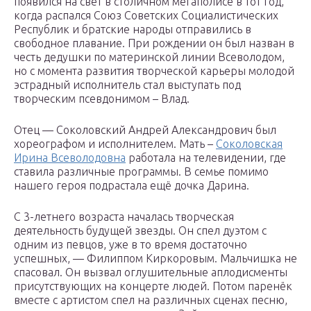
появился на свет в столичном мегаполисе в тот год,
когда распался Союз Советских Социалистических
Республик и братские народы отправились в
свободное плавание. При рождении он был назван в
честь дедушки по материнской линии Всеволодом,
но с момента развития творческой карьеры молодой
эстрадный исполнитель стал выступать под
творческим псевдонимом – Влад.
Отец — Соколовский Андрей Александрович был
хореографом и исполнителем. Мать –
Соколовская
Ирина Всеволодовна
работала на телевидении, где
ставила различные программы. В семье помимо
нашего героя подрастала ещё дочка Дарина.
С 3-летнего возраста началась творческая
деятельность будущей звезды. Он спел дуэтом с
одним из певцов, уже в то время достаточно
успешных, — Филиппом Киркоровым. Мальчишка не
спасовал. Он вызвал оглушительные аплодисменты
присутствующих на концерте людей. Потом паренёк
вместе с артистом спел на различных сценах песню,