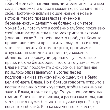
тебе. И мои слЫшательницы, читательницы – это моя
сила, поддержка и опора в моменты, когда мне не по
себе. Постоянно всплывающие новые и новые
истории твоего предательства именно в
беременность – делают мне больно как матери,
может быть потому что я особенно глубоко проживаю
свой опыт материнства и это моя триггерная тема
(говорят, после 3 лет ребенка это пройдет). Кому-то
проще такие вещи проглотить, кому-то – психолог,
мне легче писать об этом открыто, проживая и
отпуская. Ты можешь это принять, а можешь
обидеться и не коммуницировать, я уважаю твое
право, и было бы здорово, чтобы и ты уважал мое».
Влад не стал продолжать дискуссию, а вот певице
пришлось оправдываться в Stories перед
подписчиками за эту «семейную сцену»: «Не было
цели обидеть Влада. Но и бояться говорить открыто в
постах и песнях о своих чувствах, чтобы нечаянно не
задеть Влада, я тоже не буду. Тут уже вопрос личных
границ. Я никого не обижала, я рассказала о том, как
меня ранила чужая бестактность даже спустя 2 года
после тех событий. Рассказала честно, как есть, я