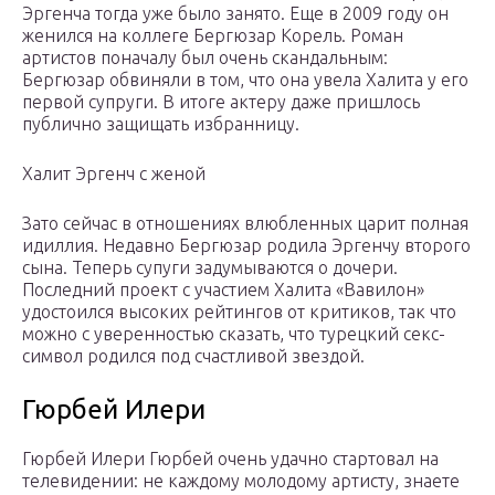
Эргенча тогда уже было занято. Еще в 2009 году он
женился на коллеге Бергюзар Корель. Роман
артистов поначалу был очень скандальным:
Бергюзар обвиняли в том, что она увела Халита у его
первой супруги. В итоге актеру даже пришлось
публично защищать избранницу.
Халит Эргенч с женой
Зато сейчас в отношениях влюбленных царит полная
идиллия. Недавно Бергюзар родила Эргенчу второго
сына. Теперь супуги задумываются о дочери.
Последний проект с участием Халита «Вавилон»
удостоился высоких рейтингов от критиков, так что
можно с уверенностью сказать, что турецкий секс-
символ родился под счастливой звездой.
Гюрбей Илери
Гюрбей Илери Гюрбей очень удачно стартовал на
телевидении: не каждому молодому артисту, знаете