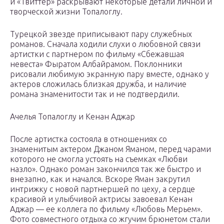
и «Твиттер» раскрывают некоторые детали личной и
творческой жизни Топалоглу.
Турецкой звезде приписывают пару служебных
романов. Сначала ходили слухи о любовной связи
артистки с партнером по фильму «Сбежавшая
невеста» Фыратом Албайрамом. Поклонники
рисовали любимую экранную пару вместе, однако у
актеров сложилась близкая дружба, и наличие
романа знаменитости так и не подтвердили.
Ачелья Топалоглу и Кенан Аджар
После артистка состояла в отношениях со
знаменитым актером Джаном Яманом, перед чарами
которого не смогла устоять на съемках «Любви
назло». Однако роман закончился так же быстро и
внезапно, как и начался. Вскоре Яман закрутил
интрижку с новой партнершей по цеху, а сердце
красивой и улыбчивой актрисы завоевал Кенан
Аджар — ее коллега по фильму «Любовь Мерьем».
Фото совместного отдыха со жгучим брюнетом стали