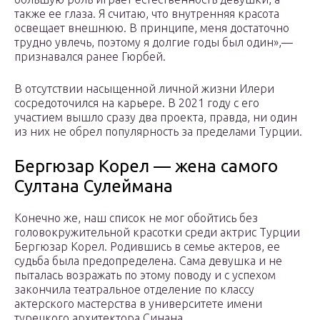
также ее глаза. Я считаю, что внутренняя красота
освещает внешнюю. В принципе, меня достаточно
трудно увлечь, поэтому я долгие годы был один»,—
признавался ранее Гюрбей.
В отсутствии насыщенной личной жизни Илери
сосредоточился на карьере. В 2021 году с его
участием вышло сразу два проекта, правда, ни один
из них не обрел популярность за пределами Турции.
Бергюзар Корел — жена самого
Султана Сулеймана
Конечно же, наш список не мог обойтись без
головокружительной красотки среди актрис Турции
Бергюзар Корел. Родившись в семье актеров, ее
судьба была предопределена. Сама девушка и не
пыталась возражать по этому поводу и с успехом
закончила театральное отделение по классу
актерского мастерства в университете имени
турецкого архитектора Синана.