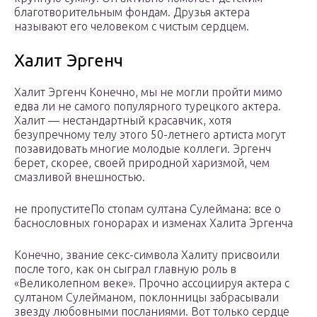
благотворительным фондам. Друзья актера
называют его человеком с чистым сердцем.
Халит Эргенч
Халит Эргенч Конечно, мы не могли пройти мимо
едва ли не самого популярного турецкого актера.
Халит — нестандартный красавчик, хотя
безупречному телу этого 50-летнего артиста могут
позавидовать многие молодые коллеги. Эргенч
берет, скорее, своей природной харизмой, чем
смазливой внешностью.
не пропуститеПо стопам султана Сулеймана: все о
баснословных гонорарах и изменах Халита Эргенча
Конечно, звание секс-символа Халиту присвоили
после того, как он сыграл главную роль в
«Великолепном веке». Прочно ассоциируя актера с
султаном Сулейманом, поклонницы забрасывали
звезду любовными посланиями. Вот только сердце