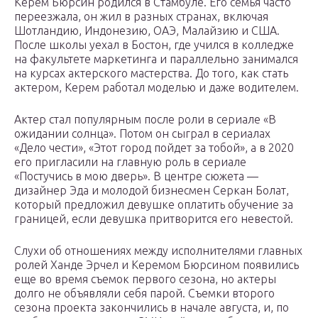
Керем Бюрсин родился в Стамбуле. Его семья часто
переезжала, он жил в разных странах, включая
Шотландию, Индонезию, ОАЭ, Малайзию и США.
После школы уехал в Бостон, где учился в колледже
на факультете маркетинга и параллельно занимался
на курсах актерского мастерства. До того, как стать
актером, Керем работал моделью и даже водителем.
Актер стал популярным после роли в сериале «В
ожидании солнца». Потом он сыграл в сериалах
«Дело чести», «Этот город пойдет за тобой», а в 2020
его пригласили на главную роль в сериале
«Постучись в мою дверь». В центре сюжета —
дизайнер Эда и молодой бизнесмен Серкан Болат,
который предложил девушке оплатить обучение за
границей, если девушка притворится его невестой.
Слухи об отношениях между исполнителями главных
ролей Ханде Эрчел и Керемом Бюрсином появились
еще во время съемок первого сезона, но актеры
долго не объявляли себя парой. Съемки второго
сезона проекта закончились в начале августа, и, по