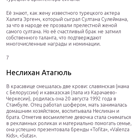
Её знают, как жену известного турецкого актера
Халита Эргенч, который сыграл Султана Сулеймана,
за что в народе ее прозвали прелестной женой
самого султана. Но её счастливый брак не затмил
собственного таланта, что подтверждают
многочисленные награды и номинации.
7
Неслихан Атагюль
В красавице смешалась две крови: славянская (мама
с Белоруссии) и кавказская (папа из Карачаево-
Черкесии), родилась она 20 августа 1992 года в
Стамбуле. Отец работал шофером, мать занималась
домашним хозяйством, воспитывала Неслихан и
брата. Отметив восьмилетие девочка стала сниматься
в рекламных роликах и материально помогать семье,
она успешно презентовала бренды «Tofita», «Valenza
Kids», «Sutas».