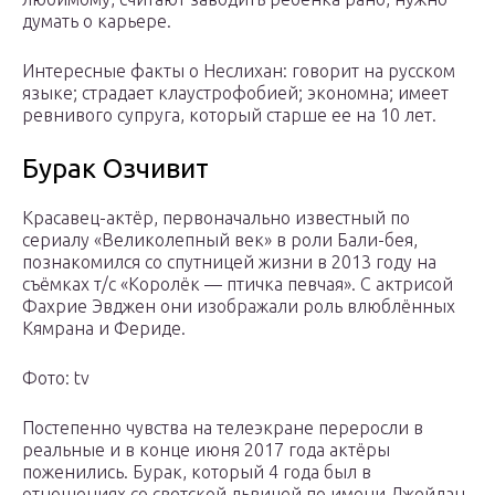
думать о карьере.
Интересные факты о Неслихан: говорит на русском
языке; страдает клаустрофобией; экономна; имеет
ревнивого супруга, который старше ее на 10 лет.
Бурак Озчивит
Красавец-актёр, первоначально известный по
сериалу «Великолепный век» в роли Бали-бея,
познакомился со спутницей жизни в 2013 году на
съёмках т/с «Королёк — птичка певчая». С актрисой
Фахрие Эвджен они изображали роль влюблённых
Кямрана и Фериде.
Фото: tv
Постепенно чувства на телеэкране переросли в
реальные и в конце июня 2017 года актёры
поженились. Бурак, который 4 года был в
отношениях со светской львицей по имени Джейлан