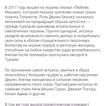
В 2017 году вышел на экраны сериал «Любовь
Мерьем», который показал зрителям новые грани
таланта Топалоглу. Роль Дерин Беркер оказалась
непохожей на предыдущие образы артистки —
прежде турецкая красавица играла милых и
симпатичных героинь. Прочтя сценарий, актриса
увидела возможность сменить амплуа и попробовать
свои силы в образе отрицательного персонажа.
Воплотив на экране подлую и жестокую женщину,
способную на любое коварство ради возлюбленного,
Ачелья после премьеры проснулась звездой в
Турции.
По признанию самой актрисы, вжиться в образ
получилось с большим трудом и, работая над ролью
Дерин, Ачелья находилась в сильном нервном
напряжении и плохо спала. Партнерами актрисы по
съемкам стали Айча Айшин Туран, Джемал Токташ,
Кенан Аджар и другие.
В том же году вышла романтическая комедия с