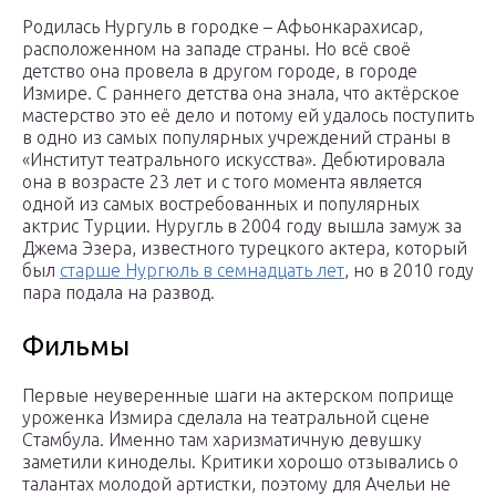
Родилась Нургуль в городке – Афьонкарахисар,
расположенном на западе страны. Но всё своё
детство она провела в другом городе, в городе
Измире. С раннего детства она знала, что актёрское
мастерство это её дело и потому ей удалось поступить
в одно из самых популярных учреждений страны в
«Институт театрального искусства». Дебютировала
она в возрасте 23 лет и с того момента является
одной из самых востребованных и популярных
актрис Турции. Нуругль в 2004 году вышла замуж за
Джема Эзера, известного турецкого актера, который
был
старше Нургюль в семнадцать лет
, но в 2010 году
пара подала на развод.
Фильмы
Первые неуверенные шаги на актерском поприще
уроженка Измира сделала на театральной сцене
Стамбула. Именно там харизматичную девушку
заметили киноделы. Критики хорошо отзывались о
талантах молодой артистки, поэтому для Ачельи не