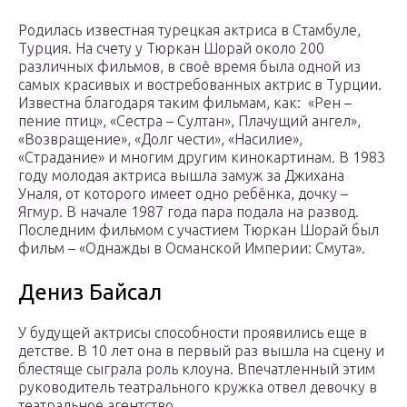
Родилась известная турецкая актриса в Стамбуле,
Турция. На счету у Тюркан Шорай около 200
различных фильмов, в своё время была одной из
самых красивых и востребованных актрис в Турции.
Известна благодаря таким фильмам, как: «Рен –
пение птиц», «Сестра – Султан», Плачущий ангел»,
«Возвращение», «Долг чести», «Насилие»,
«Страдание» и многим другим кинокартинам. В 1983
году молодая актриса вышла замуж за Джихана
Уналя, от которого имеет одно ребёнка, дочку –
Ягмур. В начале 1987 года пара подала на развод.
Последним фильмом с участием Тюркан Шорай был
фильм – «Однажды в Османской Империи: Смута».
Дениз Байсал
У будущей актрисы способности проявились еще в
детстве. В 10 лет она в первый раз вышла на сцену и
блестяще сыграла роль клоуна. Впечатленный этим
руководитель театрального кружка отвел девочку в
театральное агентство.