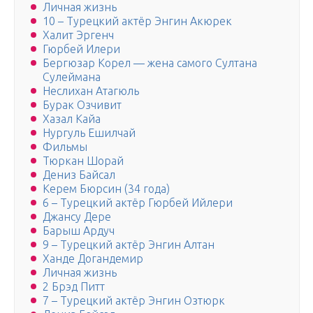
Личная жизнь
10 – Турецкий актёр Энгин Акюрек
Халит Эргенч
Гюрбей Илери
Бергюзар Корел — жена самого Султана
Сулеймана
Неслихан Атагюль
Бурак Озчивит
Xазал Кайа
Нургуль Ешилчай
Фильмы
Тюркан Шорай
Дениз Байсал
Керем Бюрсин (34 года)
6 – Турецкий актёр Гюрбей Ийлери
Джансу Дере
Барыш Ардуч
9 – Турецкий актёр Энгин Алтан
Ханде Догандемир
Личная жизнь
2 Брэд Питт
7 – Турецкий актёр Энгин Озтюрк