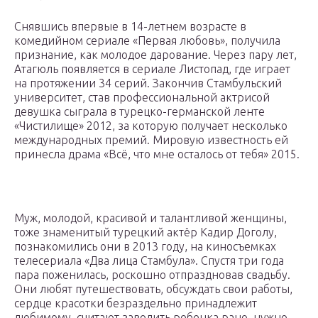
Снявшись впервые в 14-летнем возрасте в
комедийном сериале «Первая любовь», получила
признание, как молодое дарование. Через пару лет,
Атагюль появляется в сериале Листопад, где играет
на протяжении 34 серий. Закончив Стамбульский
университет, став профессиональной актрисой
девушка сыграла в турецко-германской ленте
«Чистилище» 2012, за которую получает несколько
международных премий. Мировую известность ей
принесла драма «Всё, что мне осталось от тебя» 2015.
Муж, молодой, красивой и талантливой женщины,
тоже знаменитый турецкий актёр Кадир Доголу,
познакомились они в 2013 году, на киносъемках
телесериала «Два лица Стамбула». Спустя три года
пара поженилась, роскошно отпраздновав свадьбу.
Они любят путешествовать, обсуждать свои работы,
сердце красотки безраздельно принадлежит
любимому, считают заводить ребенка рано, нужно