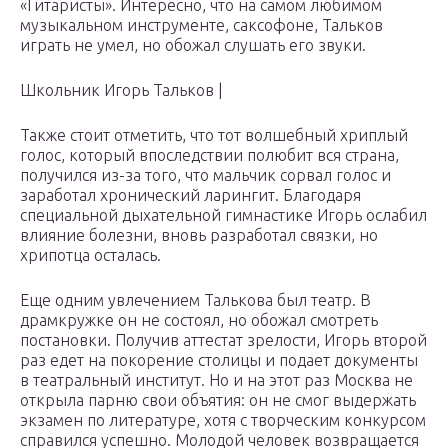
«Гитаристы». Интересно, что на самом любимом
музыкальном инструменте, саксофоне, Тальков
играть не умел, но обожал слушать его звуки.
Школьник Игорь Тальков |
Также стоит отметить, что тот волшебный хриплый
голос, который впоследствии полюбит вся страна,
получился из-за того, что мальчик сорвал голос и
заработал хронический ларингит. Благодаря
специальной дыхательной гимнастике Игорь ослабил
влияние болезни, вновь разработал связки, но
хрипотца осталась.
Еще одним увлечением Талькова был театр. В
драмкружке он не состоял, но обожал смотреть
постановки. Получив аттестат зрелости, Игорь второй
раз едет на покорение столицы и подает документы
в театральный институт. Но и на этот раз Москва не
открыла парню свои объятия: он не смог выдержать
экзамен по литературе, хотя с творческим конкурсом
справился успешно. Молодой человек возвращается