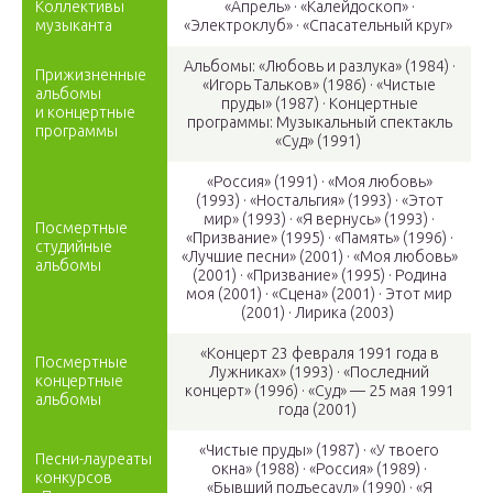
Коллективы
«Апрель» · «Калейдоскоп» ·
музыканта
«Электроклуб» · «Спасательный круг»
Альбомы: «Любовь и разлука» (1984) ·
Прижизненные
«Игорь Тальков» (1986) · «Чистые
альбомы
пруды» (1987) · Концертные
и концертные
программы: Музыкальный спектакль
программы
«Суд» (1991)
«Россия» (1991) · «Моя любовь»
(1993) · «Ностальгия» (1993) · «Этот
мир» (1993) · «Я вернусь» (1993) ·
Посмертные
«Призвание» (1995) · «Память» (1996) ·
студийные
«Лучшие песни» (2001) · «Моя любовь»
альбомы
(2001) · «Призвание» (1995) · Родина
моя (2001) · «Сцена» (2001) · Этот мир
(2001) · Лирика (2003)
«Концерт 23 февраля 1991 года в
Посмертные
Лужниках» (1993) · «Последний
концертные
концерт» (1996) · «Суд» — 25 мая 1991
альбомы
года (2001)
«Чистые пруды» (1987) · «У твоего
Песни-лауреаты
окна» (1988) · «Россия» (1989) ·
конкурсов
«Бывший подъесаул» (1990) · «Я