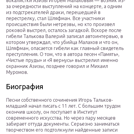
вокалистки Азизы Игорем Малаховым — возник из-
за очередности выступлений на концерте, а одним
из подстрекателей драки, перешедшей в
перестрелку, стал Шляфман. Все участники
происшествия были нетрезвы, но кто произвел
роковой выстрел, осталось загадкой. Вскоре после
гибели Талькова Валерий записал автоинтервью, в
котором утверждал, что убийца Малахов и что он,
Шляфман, опасается гибели как главный свидетель
преступления. О том, что в автора песен «Память»,
«Чистые пруды» и «Я вернусь» выстрелил именно
охранник Азизы, позднее говорил и Михаил
Муромов.
Биография
Песни собственного сочинения Игорь Тальков-
младший начал писать с 11 лет. С большим трудом
окончив школу, он поступает в Институт
современного искусства. Но через пару месяцев
забирает оттуда документы. Серьезно заниматься
творчеством его подтолкнули найденные записи