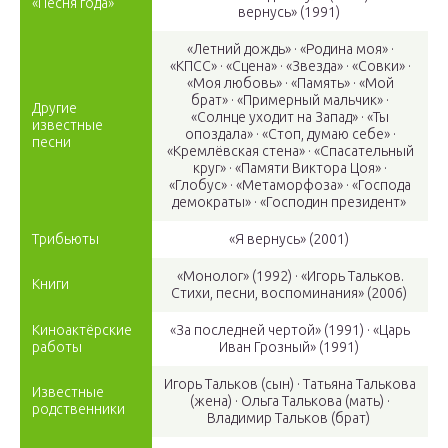
«Песня года»
вернусь» (1991)
«Летний дождь» · «Родина моя» ·
«КПСС» · «Сцена» · «Звезда» · «Совки» ·
«Моя любовь» · «Память» · «Мой
брат» · «Примерный мальчик» ·
Другие
«Солнце уходит на Запад» · «Ты
известные
опоздала» · «Стоп, думаю себе» ·
песни
«Кремлёвская стена» · «Спасательный
круг» · «Памяти Виктора Цоя» ·
«Глобус» · «Метаморфоза» · «Господа
демократы» · «Господин президент»
Трибьюты
«Я вернусь» (2001)
«Монолог» (1992) · «Игорь Тальков.
Книги
Стихи, песни, воспоминания» (2006)
Киноактёрские
«За последней чертой» (1991) · «Царь
работы
Иван Грозный» (1991)
Игорь Тальков (сын) · Татьяна Талькова
Известные
(жена) · Ольга Талькова (мать) ·
родственники
Владимир Тальков (брат)