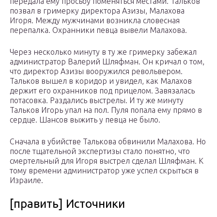
передала ему просьбу поменяться местами. Тальков
позвал в гримерку директора Азизы, Малахова
Игоря. Между мужчинами возникла словесная
перепалка. Охранники певца вывели Малахова.
Через несколько минуту в ту же гримерку забежал
администратор Валерий Шляфман. Он кричал о том,
что директор Азизы вооружился револьвером.
Тальков вышел в коридор и увидел, как Малахов
держит его охранников под прицелом. Завязалась
потасовка. Раздались выстрелы. И ту же минуту
Тальков Игорь упал на пол. Пуля попала ему прямо в
сердце. Шансов выжить у певца не было.
Сначала в убийстве Талькова обвинили Малахова. Но
после тщательной экспертизы стало понятно, что
смертельный для Игоря выстрел сделал Шляфман. К
тому времени администратор уже успел скрыться в
Израиле.
[править] Источники