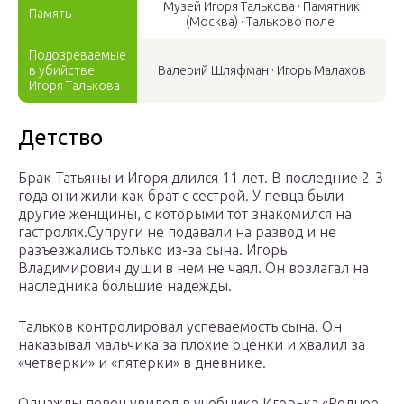
Музей Игоря Талькова · Памятник
Память
(Москва) · Тальково поле
Подозреваемые
в убийстве
Валерий Шляфман · Игорь Малахов
Игоря Талькова
Детство
Брак Татьяны и Игоря длился 11 лет. В последние 2-3
года они жили как брат с сестрой. У певца были
другие женщины, с которыми тот знакомился на
гастролях.Супруги не подавали на развод и не
разъезжались только из-за сына. Игорь
Владимирович души в нем не чаял. Он возлагал на
наследника большие надежды.
Тальков контролировал успеваемость сына. Он
наказывал мальчика за плохие оценки и хвалил за
«четверки» и «пятерки» в дневнике.
Однажды певец увидел в учебнике Игорька «Родное