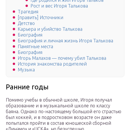
Где родился и жил Игорь Тальков
Рост и вес Игоря Талькова
Трагедия
[править] Источники
Детство
Карьера и убийство Талькова
Биография
Биография и личная жизнь Игоря Талькова
Памятные места
Биография
Игорь Малахов — почему убил Талькова
История знакомства родителей
Музыка
Ранние годы
Помимо учебы в обычной школе, Игоря получал
образование и в музыкальной школе по классу
баяна. Однако по-настоящему большой его страстью
был хоккей, и в подростковом возрасте он даже
попытался пройти в состав юношеской сборной
«Динамо» и «ЦСКА», но безуспешно.