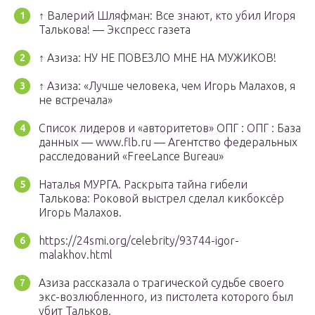
↑ Валерий Шляфман: Все знают, кто убил Игоря
Талькова! — Экспресс газета
↑ Азиза: НУ НЕ ПОВЕЗЛО МНЕ НА МУЖИКОВ!
↑ Азиза: «Лучше человека, чем Игорь Малахов, я
не встречала»
Cписок лидеров и «авторитетов» ОПГ : ОПГ : База
данных — www.flb.ru — Агентство федеральных
расследований «FreeLance Bureau»
Наталья МУРГА. Раскрыта тайна гибели
Талькова: Роковой выстрел сделал кикбоксёр
Игорь Малахов.
https://24smi.org/celebrity/93744-igor-
malakhov.html
Азиза рассказала о трагической судьбе своего
экс-возлюбленного, из пистолета которого был
убит Тальков.