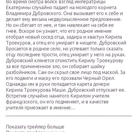
Во время смотра войск взгляд императрицы
Екатерины случайно падает на молодого корнета
Владимира Дубровского. Она вызывает его к себе и
делает ему весьма недвусмысленное предложение.
Но он сбегает от нее, и там навлекает на себя ее
гнев. Вскоре он узнает, что его родное имение
отобрал новый сосед отца, задира и хвастун Кирила
Троекуров, а отец его умирает в нищете. Дубровский
бросается в родное село, но успевает только сказать
отцу последнее прости, отец умирает у него на руках.
Дубровский клянется отомстить Кирилу Троекурову
за все причиненное зло, он собирает шайку
разбойников. Сам он скрыл свое лицо под маской. За
его подвиги и маску его прозвали Черный Орел.
Однажды им в руки попадается карета дочери
Кирила Троекурова Маши. Дубровский отпускает ее.
Встретив случайно нанятого Кирилом учителя
французского, он его подменяет, и в качестве
учителя приезжает в имение…
_____________________________________________________
Показать трейлер больше