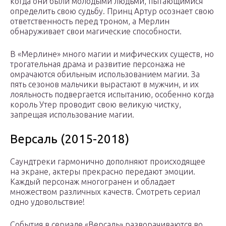
когда они были молодыми людьми, пытающимися
определить свою судьбу. Принц Артур осознает свою
ответственность перед троном, а Мерлин
обнаруживает свои магические способности.
В «Мерлине» много магии и мифических существ, но
трогательная драма и развитие персонажа не
омрачаются обильным использованием магии. За
пять сезонов мальчики вырастают в мужчин, и их
лояльность подвергается испытанию, особенно когда
король Утер проводит свою великую чистку,
запрещая использование магии.
Версаль (2015-2018)
Саундтреки гармонично дополняют происходящее
на экране, актеры прекрасно передают эмоции.
Каждый персонаж многогранен и обладает
множеством различных качеств. Смотреть сериал
одно удовольствие!
События в сериале «Версаль» разворачиваются во