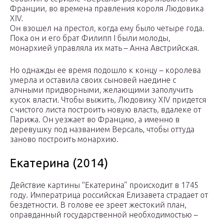
Франции, во времена правления короля Людовика
XIV.
Он взошел на престол, когда ему было четыре года.
Пока он и его брат Филипп I были молоды,
монархией управляла их мать – Анна Австрийская.
Но однажды ее время подошло к концу – королева
умерла и оставила своих сыновей наедине с
алчными придворными, желающими заполучить
кусок власти. Чтобы выжить, Людовику XIV придется
с чистого листа построить новую власть, вдалеке от
Парижа. Он уезжает во Францию, а именно в
деревушку под названием Версаль, чтобы оттуда
заново построить монархию.
Екатерина (2014)
Действие картины “Екатерина” происходит в 1745
году. Императрица российская Елизавета страдает от
бездетности. В голове ее зреет жестокий план,
оправданный государственной необходимостью –