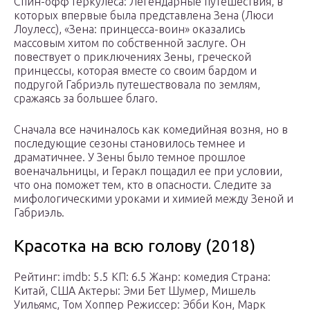
Спин-офф Геркулеса: Легендарные путешествия, в
которых впервые была представлена Зена (Люси
Лоулесс), «Зена: принцесса-воин» оказались
массовым хитом по собственной заслуге. Он
повествует о приключениях Зены, греческой
принцессы, которая вместе со своим бардом и
подругой Габриэль путешествовала по землям,
сражаясь за большее благо.
Сначала все начиналось как комедийная возня, но в
последующие сезоны становилось темнее и
драматичнее. У Зены было темное прошлое
военачальницы, и Геракл пощадил ее при условии,
что она поможет тем, кто в опасности. Следите за
мифологическими уроками и химией между Зеной и
Габриэль.
Красотка на всю голову (2018)
Рейтинг: imdb: 5.5 КП: 6.5 Жанр: комедия Страна:
Китай, США Актеры: Эми Бет Шумер, Мишель
Уильямс, Том Хоппер Режиссер: Эбби Кон, Марк