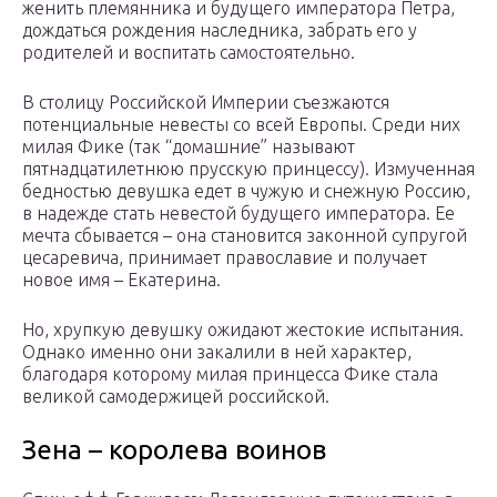
женить племянника и будущего императора Петра,
дождаться рождения наследника, забрать его у
родителей и воспитать самостоятельно.
В столицу Российской Империи съезжаются
потенциальные невесты со всей Европы. Среди них
милая Фике (так “домашние” называют
пятнадцатилетнюю прусскую принцессу). Измученная
бедностью девушка едет в чужую и снежную Россию,
в надежде стать невестой будущего императора. Ее
мечта сбывается – она становится законной супругой
цесаревича, принимает православие и получает
новое имя – Екатерина.
Но, хрупкую девушку ожидают жестокие испытания.
Однако именно они закалили в ней характер,
благодаря которому милая принцесса Фике стала
великой самодержицей российской.
Зена – королева воинов