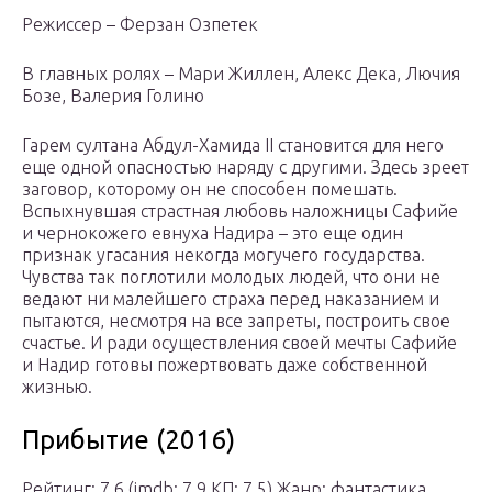
Режиссер – Ферзан Озпетек
В главных ролях – Мари Жиллен, Алекс Дека, Лючия
Бозе, Валерия Голино
Гарем султана Абдул-Хамида II становится для него
еще одной опасностью наряду с другими. Здесь зреет
заговор, которому он не способен помешать.
Вспыхнувшая страстная любовь наложницы Сафийе
и чернокожего евнуха Надира – это еще один
признак угасания некогда могучего государства.
Чувства так поглотили молодых людей, что они не
ведают ни малейшего страха перед наказанием и
пытаются, несмотря на все запреты, построить свое
счастье. И ради осуществления своей мечты Сафийе
и Надир готовы пожертвовать даже собственной
жизнью.
Прибытие (2016)
Рейтинг: 7.6 (imdb: 7.9 КП: 7.5) Жанр: фантастика,