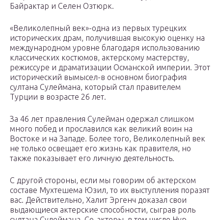
Байрактар ​​и Селен Озтюрк.
«Великолепный век»-одна из первых турецких
исторических драм, получившая высокую оценку на
международном уровне благодаря использованию
классических костюмов, актерскому мастерству,
режиссуре и драматизации Османской империи. Этот
исторический вымысел-в основном биография
султана Сулеймана, который стал правителем
Турции в возрасте 26 лет.
За 46 лет правления Сулейман одержал слишком
много побед и прославился как великий воин на
Востоке и на Западе. Более того, Великолепный век
не только освещает его жизнь как правителя, но
также показывает его личную деятельность.
С другой стороны, если мы говорим об актерском
составе Мухтешема Юзил, то их выступления поразят
вас. Действительно, Халит Эргенч доказал свои
выдающиеся актерские способности, сыграв роль
султана Сулеймана. Со-актеры, в том числе Нур