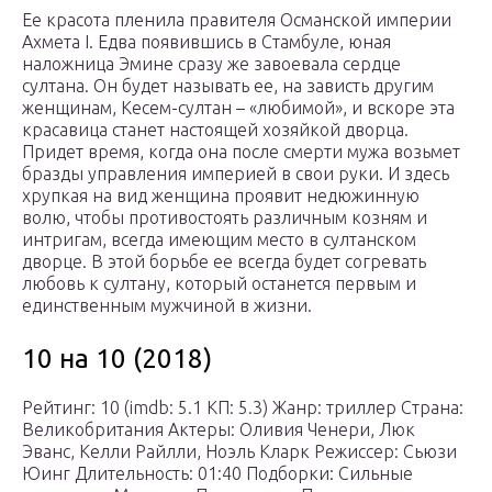
Ее красота пленила правителя Османской империи
Ахмета I. Едва появившись в Стамбуле, юная
наложница Эмине сразу же завоевала сердце
султана. Он будет называть ее, на зависть другим
женщинам, Кесем-султан – «любимой», и вскоре эта
красавица станет настоящей хозяйкой дворца.
Придет время, когда она после смерти мужа возьмет
бразды управления империей в свои руки. И здесь
хрупкая на вид женщина проявит недюжинную
волю, чтобы противостоять различным козням и
интригам, всегда имеющим место в султанском
дворце. В этой борьбе ее всегда будет согревать
любовь к султану, который останется первым и
единственным мужчиной в жизни.
10 на 10 (2018)
Рейтинг: 10 (imdb: 5.1 КП: 5.3) Жанр: триллер Страна:
Великобритания Актеры: Оливия Ченери, Люк
Эванс, Келли Райлли, Ноэль Кларк Режиссер: Сьюзи
Юинг Длительность: 01:40 Подборки: Сильные