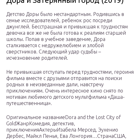
Дора и Затерянный город (2019)
Детство Доры было нестандартным. Родившись в
семье исследователей, ребенок рос посреди
джунглей. Бесстрашная и привыкшая к трудностям
девочка все же не была готова к реалиям старшей
школы. Попав в учебное заведение, Дора
сталкивается с недружелюбием и злобой
сверстников. Следующий удар судьбы –
исчезновение родителей.
Не привыкшая отступать перед трудностями, героиня
фильма вместе с друзьями отправится на поиски
родных в неизведанные дали, навстречу
приключениям. Очень интересное кино снято по
мотивам любимого детского мультфильма «Даша-
путешественница».
Оригинальное названиеDora and the Lost City of
GoldЖанрКомедия, детектив,
приключенияАктерыИзабела Мерсед, Эухенио
Дербес, Майкл Пенья, Ева Лонгория…СтранаСША,