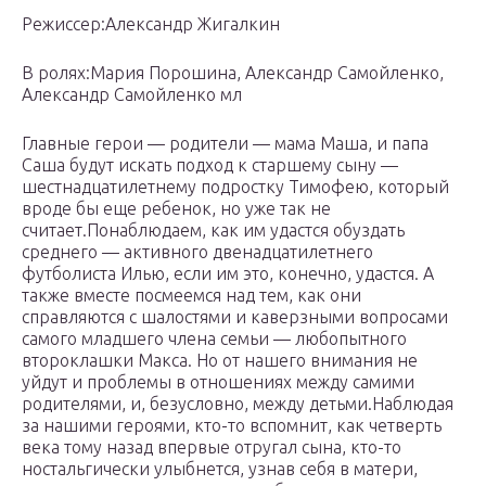
Режиссер:Александр Жигалкин
В ролях:Мария Порошина, Александр Самойленко,
Александр Самойленко мл
Главные герои — родители — мама Маша, и папа
Саша будут искать подход к старшему сыну —
шестнадцатилетнему подростку Тимофею, который
вроде бы еще ребенок, но уже так не
считает.Понаблюдаем, как им удастся обуздать
среднего — активного двенадцатилетнего
футболиста Илью, если им это, конечно, удастся. А
также вместе посмеемся над тем, как они
справляются с шалостями и каверзными вопросами
самого младшего члена семьи — любопытного
второклашки Макса. Но от нашего внимания не
уйдут и проблемы в отношениях между самими
родителями, и, безусловно, между детьми.Наблюдая
за нашими героями, кто-то вспомнит, как четверть
века тому назад впервые отругал сына, кто-то
ностальгически улыбнется, узнав себя в матери,