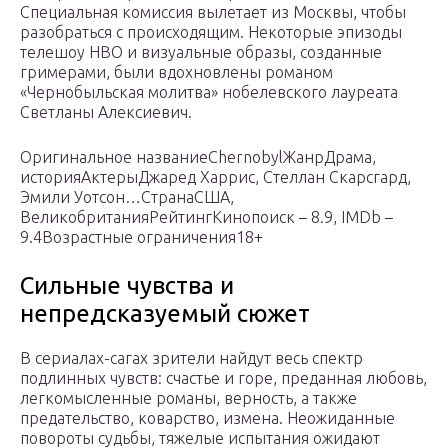
Специальная комиссия вылетает из Москвы, чтобы
разобраться с происходящим. Некоторые эпизоды
телешоу HBO и визуальные образы, созданные
гримерами, были вдохновлены романом
«Чернобыльская молитва» нобелевского лауреата
Светланы Алексиевич.
Оригинальное названиеChernobylЖанрДрама,
историяАктерыДжаред Харрис, Стеллан Скарсгард,
Эмили Уотсон…СтранаСША,
ВеликобританияРейтингКинопоиск – 8.9, IMDb –
9.4Возрастные ограничения18+
Сильные чувства и
непредсказуемый сюжет
В сериалах-сагах зрители найдут весь спектр
подлинных чувств: счастье и горе, преданная любовь,
легкомысленные романы, верность, а также
предательство, коварство, измена. Неожиданные
повороты судьбы, тяжелые испытания ожидают