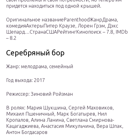
придется находиться под одной крышей.
Оригинальное названиеParenthoodЖанрДрама,
комедияАктерыПитер Краузе, Лорен Грэм, Дэкс
Шепард…СтранаСШАРейтингКинопоиск – 7.8, IMDb
– 8.2
Серебряный бор
Жанр: мелодрама, семейный
Год выхода: 2017
Режиссер: Зиновий Ройзман
В ролях: Мария Шукшина, Сергей Маховиков,
Михаил Пшеничный, Марк Богатырев, Нил
Кропалов, Алина Ланина, Светлана Смирнова-
Кацагаджиева, Анастасия Микульчина, Вера Шпак,
Антон Богдасаров