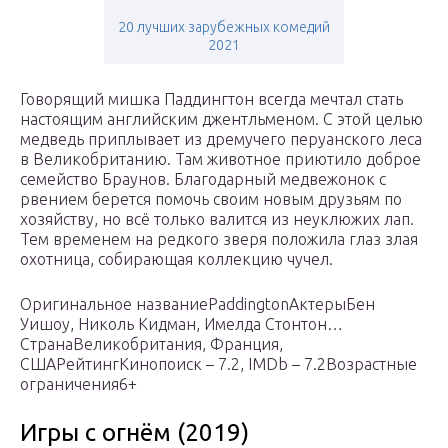
20 лучших зарубежных комедий
2021
Говорящий мишка Паддингтон всегда мечтал стать
настоящим английским джентльменом. С этой целью
медведь приплывает из дремучего перуанского леса
в Великобританию. Там животное приютило доброе
семейство Браунов. Благодарный медвежонок с
рвением берется помочь своим новым друзьям по
хозяйству, но всё только валится из неуклюжих лап.
Тем временем на редкого зверя положила глаз злая
охотница, собирающая коллекцию чучел.
Оригинальное названиеPaddingtonАктерыБен
Уишоу, Николь Кидман, Имелда Стонтон…
СтранаВеликобритания, Франция,
СШАРейтингКинопоиск – 7.2, IMDb – 7.2Возрастные
ограничения6+
Игры с огнём (2019)