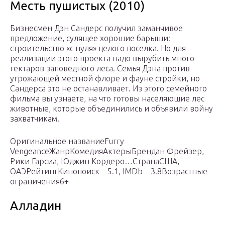
Месть пушистых (2010)
Бизнесмен Дэн Сандерс получил заманчивое
предложение, сулящее хорошие барыши:
строительство «с нуля» целого поселка. Но для
реализации этого проекта надо вырубить много
гектаров заповедного леса. Семья Дэна против
угрожающей местной флоре и фауне стройки, но
Сандерса это не останавливает. Из этого семейного
фильма вы узнаете, на что готовы населяющие лес
животные, которые объединились и объявили войну
захватчикам.
Оригинальное названиеFurry
VengeanceЖанрКомедияАктерыБрендан Фрейзер,
Рики Гарсиа, Юджин Кордеро…СтранаСША,
ОАЭРейтингКинопоиск – 5.1, IMDb – 3.8Возрастные
ограничения6+
Алладин