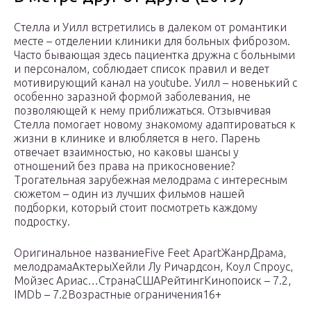
Стелла и Уилл встретились в далеком от романтики
месте – отделении клиники для больных фиброзом.
Часто бывающая здесь пациентка дружна с больными
и персоналом, соблюдает список правил и ведет
мотивирующий канал на youtube. Уилл – новенький с
особенно заразной формой заболевания, не
позволяющей к нему приближаться. Отзывчивая
Стелла помогает новому знакомому адаптироваться к
жизни в клинике и влюбляется в него. Парень
отвечает взаимностью, но каковы шансы у
отношений без права на прикосновение?
Трогательная зарубежная мелодрама с интересным
сюжетом – один из лучших фильмов нашей
подборки, который стоит посмотреть каждому
подростку.
Оригинальное названиеFive Feet ApartЖанрДрама,
мелодрамаАктерыХейли Лу Ричардсон, Коул Спроус,
Мойзес Ариас…СтранаСШАРейтингКинопоиск – 7.2,
IMDb – 7.2Возрастные ограничения16+