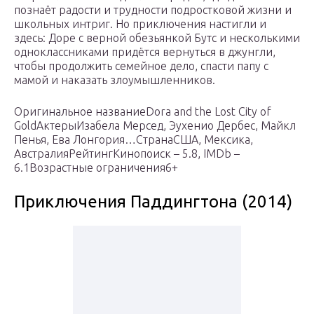
познаёт радости и трудности подростковой жизни и
школьных интриг. Но приключения настигли и
здесь: Доре с верной обезьянкой Бутс и несколькими
одноклассниками придётся вернуться в джунгли,
чтобы продолжить семейное дело, спасти папу с
мамой и наказать злоумышленников.
Оригинальное названиеDora and the Lost City of
GoldАктерыИзабела Мерсед, Эухенио Дербес, Майкл
Пенья, Ева Лонгория…СтранаСША, Мексика,
АвстралияРейтингКинопоиск – 5.8, IMDb –
6.1Возрастные ограничения6+
Приключения Паддингтона (2014)