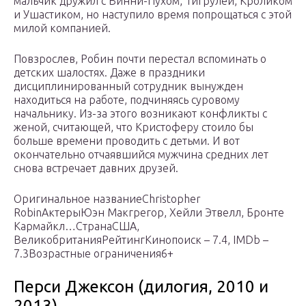
мальчик дружил с Винни-Пухом, Тигрулей, Кроликом
и Ушастиком, но наступило время попрощаться с этой
милой компанией.
Повзрослев, Робин почти перестал вспоминать о
детских шалостях. Даже в праздники
дисциплинированный сотрудник вынужден
находиться на работе, подчиняясь суровому
начальнику. Из-за этого возникают конфликты с
женой, считающей, что Кристоферу стоило бы
больше времени проводить с детьми. И вот
окончательно отчаявшийся мужчина средних лет
снова встречает давних друзей.
Оригинальное названиеChristopher
RobinАктерыЮэн Макгрегор, Хейли Этвелл, Бронте
Кармайкл…СтранаСША,
ВеликобританияРейтингКинопоиск – 7.4, IMDb –
7.3Возрастные ограничения6+
Перси Джексон (дилогия, 2010 и
2013)