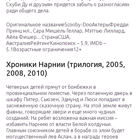
Скуби Ду и друзьям придется забыть о разногласиях
ради общего дела.
Оригинальное названиеScooby-DooАктерыФредди
Принц мл., Сара Мишель Геллар, Мэттью Лиллард,
Айла Фишер…СтранаСША,
АвстралияРейтингКинопоиск – 5.9, IMDb –
5.1Возрастные ограничения12+
Хроники Нарнии (трилогия, 2005,
2008, 2010)
Четверых детей прячут от бомбежки в
провинциальном поместье. Через потаенную дверь в
шкафу Питер, Сьюзен, Эдмунд и Люси попадают в
заснеженную сказочную страну. На этой земле живут
фавны, говорящие звери и еще много чудных
созданий. На ребят возложена важная миссия –
избавить Нарнию от власти Белой колдуньи.
Главным союзником детей в борьбе со злом будет
могущественный лев Аслан, а в награду героев