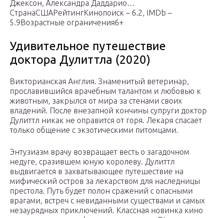
Джексон, Александра Даддарио…
СтранаСШАРейтингКинопоиск – 6.2, IMDb –
5.9Возрастные ограничения6+
Удивительное путешествие
доктора Дулиттла (2020)
Викторианская Англия. Знаменитый ветеринар,
прославившийся врачебным талантом и любовью к
животным, закрылся от мира за стенами своих
владений. После внезапной кончины супруги доктор
Дулиттл никак не оправится от горя. Лекаря спасает
только общение с экзотическими питомцами.
Энтузиазм врачу возвращает весть о загадочном
недуге, сразившем юную королеву. Дулиттл
выдвигается в захватывающее путешествие на
мифический остров за лекарством для наследницы
престола. Путь будет полон сражений с опасными
врагами, встреч с невиданными существами и самых
незаурядных приключений. Классная новинка кино