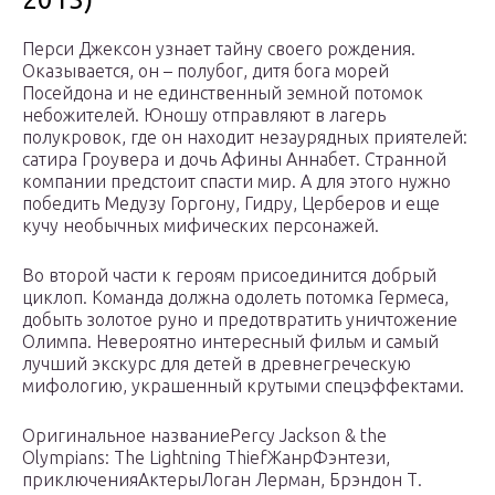
Перси Джексон узнает тайну своего рождения.
Оказывается, он – полубог, дитя бога морей
Посейдона и не единственный земной потомок
небожителей. Юношу отправляют в лагерь
полукровок, где он находит незаурядных приятелей:
сатира Гроувера и дочь Афины Аннабет. Странной
компании предстоит спасти мир. А для этого нужно
победить Медузу Горгону, Гидру, Церберов и еще
кучу необычных мифических персонажей.
Во второй части к героям присоединится добрый
циклоп. Команда должна одолеть потомка Гермеса,
добыть золотое руно и предотвратить уничтожение
Олимпа. Невероятно интересный фильм и самый
лучший экскурс для детей в древнегреческую
мифологию, украшенный крутыми спецэффектами.
Оригинальное названиеPercy Jackson & the
Olympians: The Lightning ThiefЖанрФэнтези,
приключенияАктерыЛоган Лерман, Брэндон Т.