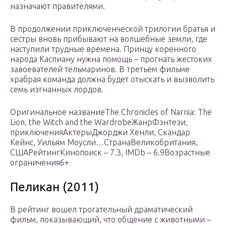
назначают правителями.
В продолжении приключенческой трилогии братья и
сестры вновь прибывают на волшебные земли, где
наступили трудные времена. Принцу коренного
народа Каспиану нужна помощь – прогнать жестоких
завоевателей тельмаринов. В третьем фильме
храбрая команда должна будет отыскать и вызволить
семь изгнанных лордов.
Оригинальное названиеThe Chronicles of Narnia: The
Lion, the Witch and the WardrobeЖанрФэнтези,
приключенияАктерыДжорджи Хенли, Скандар
Кейнс, Уильям Моусли…СтранаВеликобритания,
СШАРейтингКинопоиск – 7.3, IMDb – 6.9Возрастные
ограничения6+
Пеликан (2011)
В рейтинг вошел трогательный драматический
фильм, показывающий, что общение с животными –