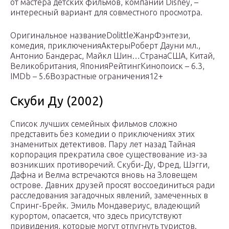
от мастера детских фильмов, компании Disney, –
интересный вариант для совместного просмотра.
Оригинальное названиеDolittleЖанрФэнтези,
комедия, приключенияАктерыРоберт Дауни мл.,
Антонио Бандерас, Майкл Шин…СтранаСША, Китай,
Великобритания, ЯпонияРейтингКинопоиск – 6.3,
IMDb – 5.6Возрастные ограничения12+
Скуби Ду (2002)
Список лучших семейных фильмов сложно
представить без комедии о приключениях этих
знаменитых детективов. Пару лет назад Тайная
корпорация прекратила свое существование из-за
возникших противоречий. Скуби-Ду, Фред, Шэгги,
Дафна и Велма встречаются вновь на Зловещем
острове. Давних друзей просят воссоединиться ради
расследования загадочных явлений, замеченных в
Спринг-Брейк. Эмиль Мондавериус, владеющий
курортом, опасается, что здесь присутствуют
привидения, которые могут отпугнуть туристов.