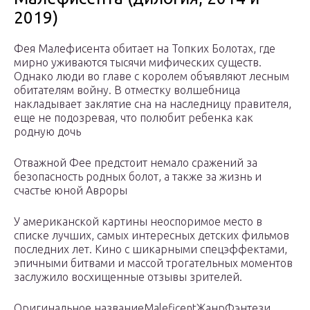
2019)
Фея Малефисента обитает на Топких Болотах, где
мирно уживаются тысячи мифических существ.
Однако люди во главе с королем объявляют лесным
обитателям войну. В отместку волшебница
накладывает заклятие сна на наследницу правителя,
еще не подозревая, что полюбит ребенка как
родную дочь
Отважной Фее предстоит немало сражений за
безопасность родных болот, а также за жизнь и
счастье юной Авроры
У американской картины неоспоримое место в
списке лучших, самых интересных детских фильмов
последних лет. Кино с шикарными спецэффектами,
эпичными битвами и массой трогательных моментов
заслужило восхищенные отзывы зрителей.
Оригинальное названиеMaleficentЖанрФэнтези,