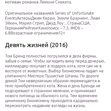
мотивам романов Лемони Сникета.
Оригинальное названиеA Series of Unfortunate
EventsАктерыДжим Керри, Эмили Браунинг, Лиам
Эйкен, Мэрил Стрип, Джуд Лоу…СтранаСША,
ГерманияРейтингКинопоиск – 7.3, IMDb –
6.8Возрастные ограничения12+
Девять жизней (2016)
Том Бренд полностью погрузился в дела фирмы,
забыв о семье. Чтобы загладить вину перед дочерью,
миллиардер покупает в подарок кота, хотя сам не в
восторге от животных. Выбор бизнесмена падает на
упитанного Мистера Пушистые Штаны. По дороге
домой Том невероятным образом перемещается в
тело приобретенного кота. Жена и дочь Бренда не
подозревают о странном явлении, и принимают
нового питомца за обычного кота. Тем временем
циничному бизнесмену приходится кардинально
пересмотреть недавние взгляды на жизнь.