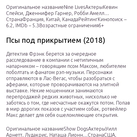
Оригинальное названиеNine LivesАктерыКевин
Спейси, Дженнифер Гарнер, Робби Амелл…
СтранаФранция, Китай, КанадаРейтингКинопоиск –
6.2, IMDb – 5.3Возрастные ограничения6+
Псы под прикрытием (2018)
Детектив Фрэнк берется за очередное
расследование в компании с нетипичным
напарником – говорящим псом Максом, любителем
поболтать и фанатом рэп-музыки. Персонажи
отправляются в Лас-Вегас, чтобы разобраться с
аферами, которые проворачиваются на элитной
выставке. Некие мошенники занимаются
перепродажей редких животных, нисколько не
заботясь о том, где несчастные окажутся потом. Попав
в мир дорогих показов с участием собак, ротвейлер
Макс делает для себя ошеломляющие открытия.
Оригинальное названиеShow DogsАктерыУилл
Арнетт, Лудакрис, Наташа Лионн…СтранаСША,