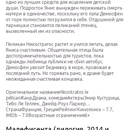
одно из лучших средств для исцеления детской
души. Подросток Янис вынужден переживать смерть
матери в одиночестве, поскольку его папа Демосфен
от горя полностью погрузился в себя. Отдушиной для
парнишки становится пеликаний птенец,
вызволенный им из опасности.
Пеликан Никостратос растет и учится летать, делая
Яниса счастливым. Общительная птица была
достопримечательностью для туристов, пока
однажды любимца публики не сбил автобус.
Демосфен увозит бедняжку в море, провожая в
последний путь. Но горевать рано, в драме будет
неожиданная счастливая концовка.
Оригинальное названиеNicostratos le
pélicanЖанрДрама, комедияАктерыЭмир Кустурица,
Тибо Ле Геллек, Джейд-Роуз Паркер…
СтранаФранция, ГрецияРейтингКинопоиск – 7.7,
IMDb – 7.0Возрастные ограничения6+
Малефисента (дилогия, 2014 и