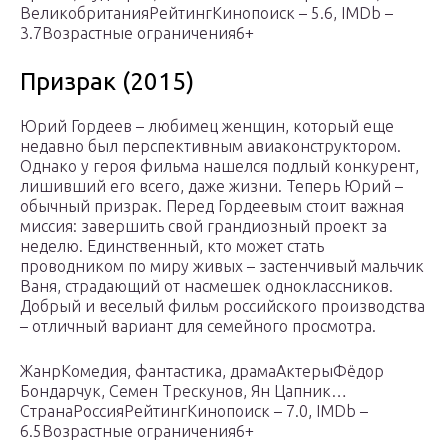
ВеликобританияРейтингКинопоиск – 5.6, IMDb –
3.7Возрастные ограничения6+
Призрак (2015)
Юрий Гордеев – любимец женщин, который еще
недавно был перспективным авиаконструктором.
Однако у героя фильма нашелся подлый конкурент,
лишивший его всего, даже жизни. Теперь Юрий –
обычный призрак. Перед Гордеевым стоит важная
миссия: завершить свой грандиозный проект за
неделю. Единственный, кто может стать
проводником по миру живых – застенчивый мальчик
Ваня, страдающий от насмешек одноклассников.
Добрый и веселый фильм российского производства
– отличный вариант для семейного просмотра.
ЖанрКомедия, фантастика, драмаАктерыФёдор
Бондарчук, Семен Трескунов, Ян Цапник…
СтранаРоссияРейтингКинопоиск – 7.0, IMDb –
6.5Возрастные ограничения6+