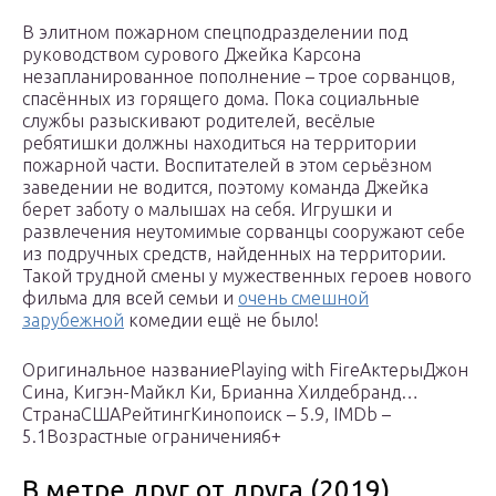
В элитном пожарном спецподразделении под
руководством сурового Джейка Карсона
незапланированное пополнение – трое сорванцов,
спасённых из горящего дома. Пока социальные
службы разыскивают родителей, весёлые
ребятишки должны находиться на территории
пожарной части. Воспитателей в этом серьёзном
заведении не водится, поэтому команда Джейка
берет заботу о малышах на себя. Игрушки и
развлечения неутомимые сорванцы сооружают себе
из подручных средств, найденных на территории.
Такой трудной смены у мужественных героев нового
фильма для всей семьи и
очень смешной
зарубежной
комедии ещё не было!
Оригинальное названиеPlaying with FireАктерыДжон
Сина, Кигэн-Майкл Ки, Брианна Хилдебранд…
СтранаСШАРейтингКинопоиск – 5.9, IMDb –
5.1Возрастные ограничения6+
В метре друг от друга (2019)