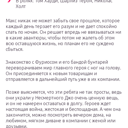
В ролях: Том Харди, Шарлиз Терон, Николас
Холт
Макс никак не может забыть свое прошлое, которое
каждый день терзает его разум и не дает спокойно
спать по ночам. Он решает впредь не ввязываться ни
в какие авантюры, чтобы потом не жалеть об этом
всю оставшуюся жизнь, но планам его не суждено
сбыться.
Знакомство с Фуриосом и его бандой бунтарей
переворачиваем мир главного героя с ног на голову.
Он присоединяется к новым товарищам и
отправляется в дальнейший путь уже в их компании.
Позже выясняется, что эти ребята не так просты, ведь
они украли у Несмертного Джо очень ценную вещь,
и он не намерен оставаться в долгу. Героев ждет
настоящая война, жестокая и беспощадная. А чем она
закончится, можно посмотреть вечером дома, на
любимом, мягком диване в компании с женой или
друзьями.