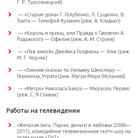
Г. Р. Тростянецкий)
— «Старые дома» Г. Голубенко, Л. Сущенко, В.
Хаита — Тимофей Кузьмич (реж. А. Кладько)
— «Король и принц, или Правда о Гамлете» А.
Радовского — Офелия (реж. А. М. Строев)
— «Лев зимой» Джеймса Голдмена — Элис (реж.
М. Г. Черняк)
— «Зимняя сказка» по Уильяму Шекспиру —
Гермиона, Утрата (реж. Магуи Мира (Испания))
— «Метро» Николаса Баера — Мюриэль Первис
(реж. С. Я Спивак)
Работы на телевидении
«Женская лига. Парни, деньги и любовь» (2006—
2011), комедийное телевизионное скетч-шоу на
телеканале «ТНТ».