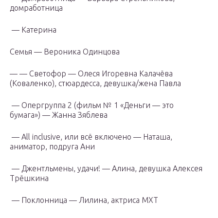
домработница
— Катерина
Семья — Вероника Одинцова
— — Светофор — Олеся Игоревна Калачёва
(Коваленко), стюардесса, девушка/жена Павла
— Опергруппа 2 (фильм № 1 «Деньги — это
бумага») — Жанна Зяблева
— All inclusive, или всё включено — Наташа,
аниматор, подруга Ани
— Джентльмены, удачи! — Алина, девушка Алексея
Трёшкина
— Поклонница — Лилина, актриса МХТ