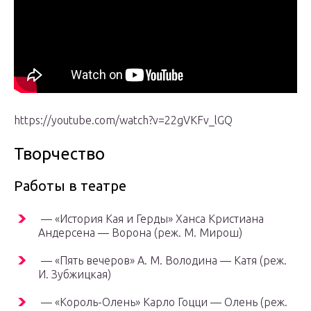
https://youtube.com/watch?v=22gVKFv_lGQ
Творчество
Работы в театре
— «История Кая и Герды» Ханса Кристиана
Андерсена — Ворона (реж. М. Мирош)
— «Пять вечеров» А. М. Володина — Катя (реж.
И. Зубжицкая)
— «Король-Олень» Карло Гоцци — Олень (реж.