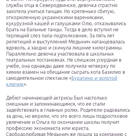
службы отца в Северодвинске, девочка страстно
захотела учиться танцам. Но крепенько сбитую,
откормленную украинскими варениками,
кукурузной кашей и галушками Олю, отказывались
брать на бальные танцы. Тогда в дело вступил не
терпящий слез папа-подполковник. За пять лет
репетиций и выступлений Медынич натанцевалась
вдоволь, а заодно и скинула лишние килограммы.
Параллельно девочка участвовала в школьных
театральных постановках. Не слишком усердная в
учебе, она однажды даже получила четверку по
химии взамен на обещание сыграть кота Базилио в
самодеятельном спектакле «
Буратино и золотой
ключик
».
Дебют начинающей актрисы был настолько
смешным и запоминающимся, что ее стали
задействовать в главных ролях. Родители радовались
за дочь, но верили, что это всего лишь подростковое
увлечение и Ольга по окончании школы получит
профессию экономиста или юриста.
Свободолюбивая Медынич же пошла за компанию с