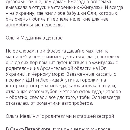
сугробы – выше, чем дома». Ежегодно вся семья
выезжала в отпуск на стареньких «Жигулях». И всегда
– на Украину, где жили обе бабушки Оли, которых
она очень любила и терпела нелегкие для нее
автомобильные переезды.
Ольги Медынич в детстве
По ее словам, при фразе «а давайте махнем на
машине?» у нее начинает дергаться глаз, поскольку
она до сих пор помнит путешествия на «Жигулях» с
родителями из Архангельской области на Юг
Украины, к Черному морю. Заезженные кассеты с
песнями ДДТ и Леонида Агутина, горелки, на
которых разогревалась еда, каждая кочка на пути,
отдающая лязгом зубов. Четверо суток туда, четверо
– обратно, сделали все для того, чтобы Оля навсегда
отказалась от романтики автопробегов.
Ольга Медынич с родителями и старшей сестрой
В Санкт-Петербурге, куда они вернулись после