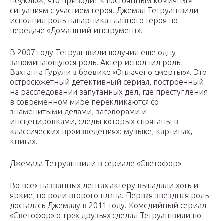
неуклюж, что приводит к постоянным комичным
ситуациям с участием героя. Джемал Тетруашвили
исполнил роль напарника главного героя по
передаче «Домашний инструмент».
В 2007 году Тетруашвили получил еще одну
запоминающуюся роль. Актер исполнил роль
Вахтанга Гурули в боевике «Оплачено смертью». Это
остросюжетный детективный сериал, построенный
на расследовании запутанных дел, где преступления
в современном мире перекликаются со
знаменитыми делами, заговорами и
инсценировками, следы которых спрятаны в
классических произведениях: музыке, картинах,
книгах.
Джемала Тетруашвили в сериале «Светофор»
Во всех названных лентах актеру выпадали хоть и
яркие, но роли второго плана. Первая звездная роль
досталась Джемалу в 2011 году. Комедийный сериал
«Светофор» о трех друзьях сделал Тетруашвили по-