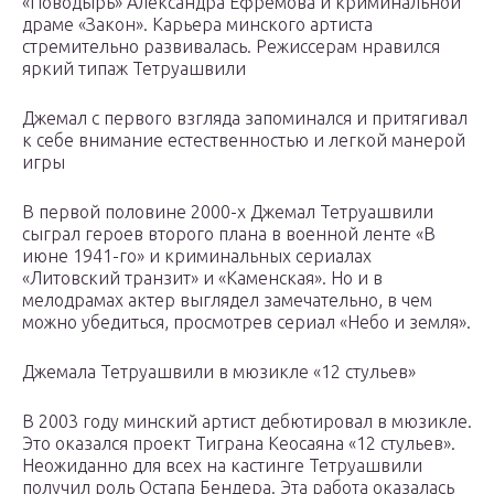
«Поводырь» Александра Ефремова и криминальной
драме «Закон». Карьера минского артиста
стремительно развивалась. Режиссерам нравился
яркий типаж Тетруашвили
Джемал с первого взгляда запоминался и притягивал
к себе внимание естественностью и легкой манерой
игры
В первой половине 2000-х Джемал Тетруашвили
сыграл героев второго плана в военной ленте «В
июне 1941-го» и криминальных сериалах
«Литовский транзит» и «Каменская». Но и в
мелодрамах актер выглядел замечательно, в чем
можно убедиться, просмотрев сериал «Небо и земля».
Джемала Тетруашвили в мюзикле «12 стульев»
В 2003 году минский артист дебютировал в мюзикле.
Это оказался проект Тиграна Кеосаяна «12 стульев».
Неожиданно для всех на кастинге Тетруашвили
получил роль Остапа Бендера. Эта работа оказалась