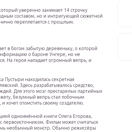
который уверенно занимает 14 строчку
вёздным составом, но и интригующей сюжетной
анично переплетается с прошлым.
ет в богом забытую деревеньку, о которой
информацию о бароне Унгере, но не
ься. На героя нападает огромный вепрь, и
ка Пустыри находилась секретная
лявский. Здесь разрабатывалось средство,
ждей. Для этого мозг престарелых партийных
южету, безумный вепрь стал побочным
 и хочет отомстить своему создателю.
ацией одноимённой книги Олега Егорова,
с первоисточником. Фильм может считаться
чень необычный монстр. Обычно режиссёры