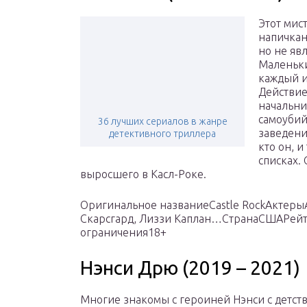
Этот мис
напичкан
но не яв
Маленьки
каждый и
Действие
начальн
самоубий
36 лучших сериалов в жанре
заведени
детективного триллера
кто он, 
списках.
выросшего в Касл-Роке.
Оригинальное названиеCastle RockАктеры
Скарсгард, Лиззи Каплан…СтранаСШАРейти
ограничения18+
Нэнси Дрю (2019 – 2021)
Многие знакомы с героиней Нэнси с детст