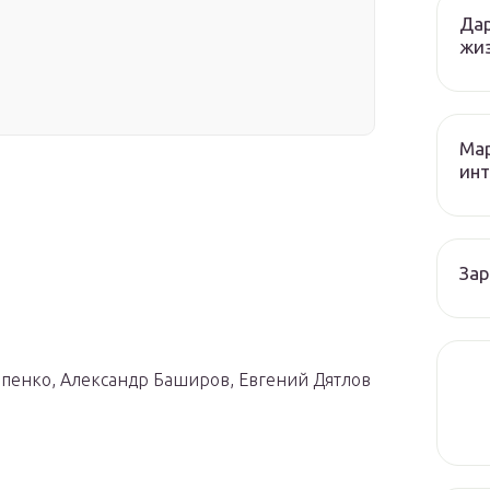
Дар
жиз
Мар
инт
За
пенко, Александр Баширов, Евгений Дятлов