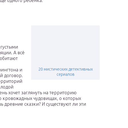
еще одного ребенка.
 густыми
яции. А всё
 обитают
20 мистических детективных
вингтона и
сериалов
й договор.
ерриторий
олодой
ень хочет заглянуть на территорию
 о кровожадных чудовищах, о которых
ь древние сказки? И существуют ли эти