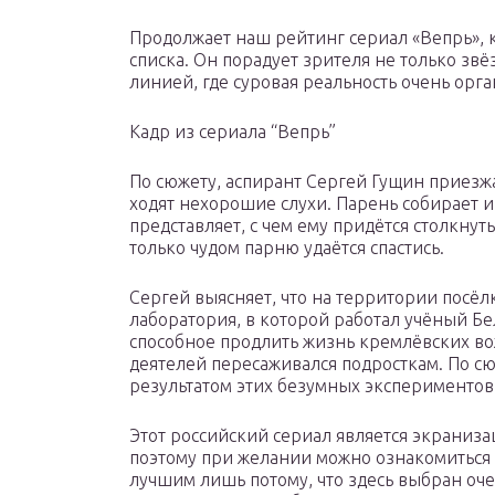
Продолжает наш рейтинг сериал «Вепрь», 
списка. Он порадует зрителя не только з
линией, где суровая реальность очень орг
Кадр из сериала “Вепрь”
По сюжету, аспирант Сергей Гущин приезжа
ходят нехорошие слухи. Парень собирает 
представляет, с чем ему придётся столкнут
только чудом парню удаётся спастись.
Сергей выясняет, что на территории посёл
лаборатория, в которой работал учёный Бе
способное продлить жизнь кремлёвских во
деятелей пересаживался подросткам. По с
результатом этих безумных экспериментов,
Этот российский сериал является экраниз
поэтому при желании можно ознакомиться 
лучшим лишь потому, что здесь выбран о