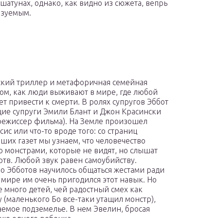
шатунах, однако, как видно из сюжета, вепрь
азуемым.
кий триллер и метафоричная семейная
том, как люди выживают в мире, где любой
ет привести к смерти. В ролях супругов Эббот
щие супруги Эмили Блант и Джон Красински
 режиссер фильма). На Земле произошел
ис или что-то вроде того: со страниц
ших газет мы узнаем, что человечество
о монстрами, которые не видят, но слышат
ртв. Любой звук равен самоубийству.
о Эбботов научилось общаться жестами ради
 мире им очень пригодился этот навык. Но
е много детей, чей радостный смех как
 (маленького Бо все-таки утащил монстр),
емое подземелье. В нем Эвелин, бросая