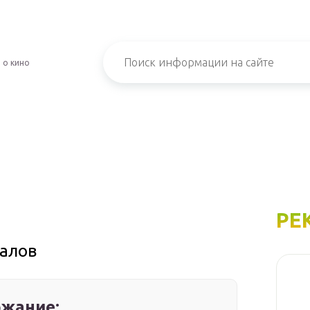
 о кино
РЕ
иалов
жание: