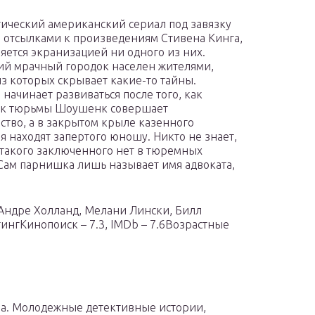
тический американский сериал под завязку
 отсылками к произведениям Стивена Кинга,
ляется экранизацией ни одного из них.
й мрачный городок населен жителями,
з которых скрывает какие-то тайны.
 начинает развиваться после того, как
ик тюрьмы Шоушенк совершает
ство, а в закрытом крыле казенного
я находят запертого юношу. Никто не знает,
и такого заключенного нет в тюремных
 Сам парнишка лишь называет имя адвоката,
Андре Холланд, Мелани Лински, Билл
нгКинопоиск – 7.3, IMDb – 7.6Возрастные
ва. Молодежные детективные истории,