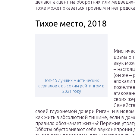
делают акцент на оборотнях или медведях-
тоже может оказаться грозным и непредск
Тихое место, 2018
Мистичес
драма о 
звук мож
– настоя
(он же –
Топ-15 лучших мистических
апокалипс
сериалов с высоким рейтингом в
пожелтев
2021 году
атакован
своих же
Семейств
своей глухонемой дочери Риган, и в новом
как жить в абсолютной тишине, если в дом
правило обозначает жизнь? Пережив утрату
Эбботы обустраивают себе звуконепроница