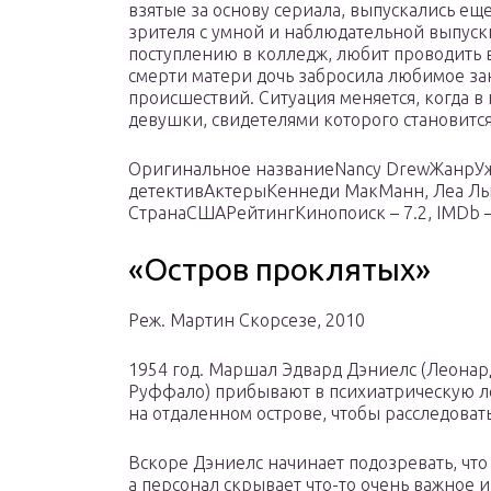
взятые за основу сериала, выпускались еще
зрителя с умной и наблюдательной выпускн
поступлению в колледж, любит проводить 
смерти матери дочь забросила любимое за
происшествий. Ситуация меняется, когда в
девушки, свидетелями которого становится
Оригинальное названиеNancy DrewЖанрУжа
детективАктерыКеннеди МакМанн, Леа Л
СтранаСШАРейтингКинопоиск – 7.2, IMDb 
«Остров проклятых»
Реж. Мартин Скорсезе, 2010
1954 год. Маршал Эдвард Дэниелс (Леонар
Руффало) прибывают в психиатрическую 
на отдаленном острове, чтобы расследоват
Вскоре Дэниелс начинает подозревать, что
а персонал скрывает что-то очень важное 