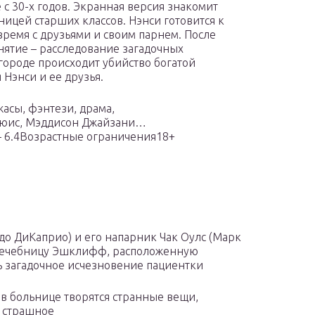
 с 30-х годов. Экранная версия знакомит
ицей старших классов. Нэнси готовится к
время с друзьями и своим парнем. После
нятие – расследование загадочных
 городе происходит убийство богатой
 Нэнси и ее друзья.
сы, фэнтези, драма,
ьюис, Мэддисон Джайзани…
– 6.4Возрастные ограничения18+
до ДиКаприо) и его напарник Чак Оулс (Марк
лечебницу Эшклифф, расположенную
ь загадочное исчезновение пациентки
 в больнице творятся странные вещи,
и страшное