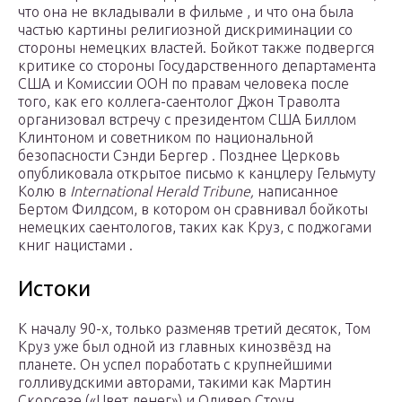
что она не вкладывали в фильме , и что она была
частью картины
религиозной дискриминации
со
стороны немецких властей. Бойкот также подвергся
критике со стороны
Государственного департамента
США
и
Комиссии ООН по правам человека
после
того, как его коллега-саентолог
Джон Траволта
организовал встречу с президентом США
Биллом
Клинтоном
и советником по национальной
безопасности
Сэнди Бергер
. Позднее Церковь
опубликовала открытое письмо к канцлеру
Гельмуту
Колю
в
International Herald Tribune,
написанное
Бертом Филдсом, в котором он
сравнивал бойкоты
немецких саентологов, таких как Круз, с
поджогами
книг нацистами
.
Истоки
К началу 90-х, только разменяв третий десяток, Том
Круз уже был одной из главных кинозвёзд на
планете. Он успел поработать с крупнейшими
голливудскими авторами, такими как Мартин
Скорсезе («Цвет денег») и Оливер Стоун