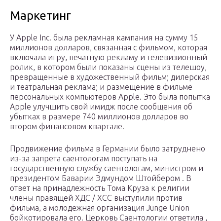
Маркетинг
У Apple Inc. была рекламная кампания на сумму 15
миллионов долларов, связанная с фильмом, которая
включала игру, печатную рекламу и телевизионный
ролик, в котором были показаны сцены из телешоу,
превращенные в художественный фильм; дилерская
и театральная реклама; и размещение в фильме
персональных компьютеров Apple. Это была попытка
Apple улучшить свой имидж после сообщения об
убытках в размере 740 миллионов долларов во
втором финансовом квартале.
Продвижение фильма в Германии было затруднено
из-за запрета
саентологам
поступать на
государственную службу
саентологам,
министром и
президентом Баварии Эдмундом Штойбером . В
ответ на принадлежность Тома Круза к религии
члены правящей
ХДС / ХСС
выступили против
фильма, а молодежная организация
Junge Union
бойкотировала его.
Церковь Саентологии
ответила ,