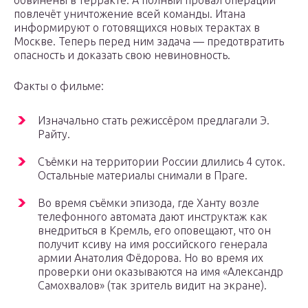
обвинены в терракте. А полный провал операции
повлечёт уничтожение всей команды. Итана
информируют о готовящихся новых терактах в
Москве. Теперь перед ним задача — предотвратить
опасность и доказать свою невиновность.
Факты о фильме:
Изначально стать режиссёром предлагали Э.
Райту.
Съёмки на территории России длились 4 суток.
Остальные материалы снимали в Праге.
Во время съёмки эпизода, где Ханту возле
телефонного автомата дают инструктаж как
внедриться в Кремль, его оповещают, что он
получит ксиву на имя российского генерала
армии Анатолия Фёдорова. Но во время их
проверки они оказываются на имя «Александр
Самохвалов» (так зритель видит на экране).