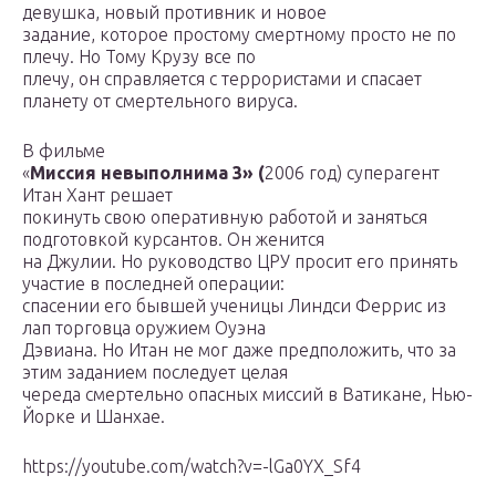
девушка, новый противник и новое
задание, которое простому смертному просто не по
плечу. Но Тому Крузу все по
плечу, он справляется с террористами и спасает
планету от смертельного вируса.
В фильме
«
Миссия невыполнима 3» (
2006 год) суперагент
Итан Хант решает
покинуть свою оперативную работой и заняться
подготовкой курсантов. Он женится
на Джулии. Но руководство ЦРУ просит его принять
участие в последней операции:
спасении его бывшей ученицы Линдси Феррис из
лап торговца оружием Оуэна
Дэвиана. Но Итан не мог даже предположить, что за
этим заданием последует целая
череда смертельно опасных миссий в Ватикане, Нью-
Йорке и Шанхае.
https://youtube.com/watch?v=-lGa0YX_Sf4