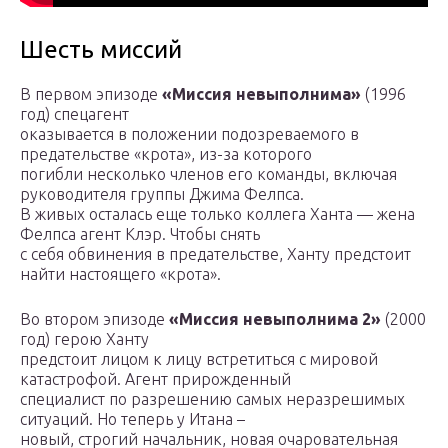
Шесть миссий
В первом эпизоде
«Миссия невыполнима»
(1996
год) спецагент
оказывается в положении подозреваемого в
предательстве «крота», из-за которого
погибли несколько членов его команды, включая
руководителя группы Джима Фелпса.
В живых осталась еще только коллега Ханта — жена
Фелпса агент Клэр. Чтобы снять
с себя обвинения в предательстве, Ханту предстоит
найти настоящего «крота».
Во втором эпизоде
«Миссия невыполнима 2»
(2000
год) герою Ханту
предстоит лицом к лицу встретиться с мировой
катастрофой. Агент прирожденный
специалист по разрешению самых неразрешимых
ситуаций. Но теперь у Итана –
новый, строгий начальник, новая очаровательная