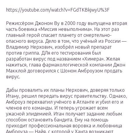
https://youtube.com/watch?v=FGdTKBkjwyU%3F
Режиссёром Джоном Ву в 2000 году выпущена вторая
часть боевика «Миссия невыполнима». На этот раз
главный герой спасает планету от смертельно-
опасного вируса. Дело в том, что учёный из России —
Владимир Нерхович, изобрёл новый препарат
против гриппа. ДЛя его тестирования был
разработан вирус под названием «Химера». Желая
нажиться, глава фармакологической компании Джон
Макклой договорился с Шоном Амброузом продать
вирус.
Дабы провалить их планы Нерхович, доверяя только
Итану, решил передать вирус правительству. Однако,
Амброуз перехватил учёного в Атланте и убил его и
членов его команды. И теперь угрожает всем
ужасной эпидемией. Итан получает задание любым
способом остановить бандита. Ему на помощь
приходит профессиональная воровка и любовница
Амброуза — Найя, с которой у Ханта возникают