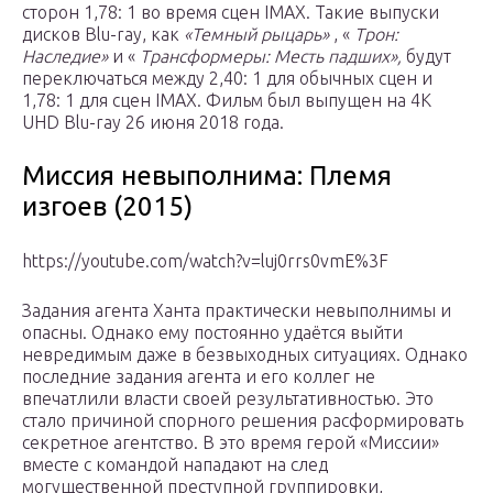
сторон 1,78: 1 во время сцен IMAX. Такие выпуски
дисков Blu-ray, как
«Темный рыцарь»
, «
Трон:
Наследие»
и «
Трансформеры: Месть падших»,
будут
переключаться между 2,40: 1 для обычных сцен и
1,78: 1 для сцен IMAX. Фильм был выпущен на 4K
UHD Blu-ray 26 июня 2018 года.
Миссия невыполнима: Племя
изгоев (2015)
https://youtube.com/watch?v=luj0rrs0vmE%3F
Задания агента Ханта практически невыполнимы и
опасны. Однако ему постоянно удаётся выйти
невредимым даже в безвыходных ситуациях. Однако
последние задания агента и его коллег не
впечатлили власти своей результативностью. Это
стало причиной спорного решения расформировать
секретное агентство. В это время герой «Миссии»
вместе с командой нападают на след
могущественной преступной группировки,