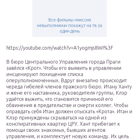
Все фильмы «миссия
невыполнима» покажут на тв за
один день
https://youtube.com/watch?v=A1yogmjs8WI%3F
В бюро Центрального Управления города Праги
завёлся «Крот». Чтобы его выявить в управлении
инсценируют похищение списка
оперуполномоченных. Вдруг внезапно происходит
череда гибелей членов пражского бюро. Итану Ханту
и жене его наставника, руководителя группы, Клэр
удаётся выжить, что становится причиной его
обвинения в предательстве и смерти коллег. Чтобы
оправдать себя Итан должен отыскать «Крота». Итан и
Клэр принуждены скрываться на одной из
конспиративных квартир ЦРУ. Хант прибегает к
помощи своих знакомых, бывших агентов
управления, и комплектует новую команду. Их цель