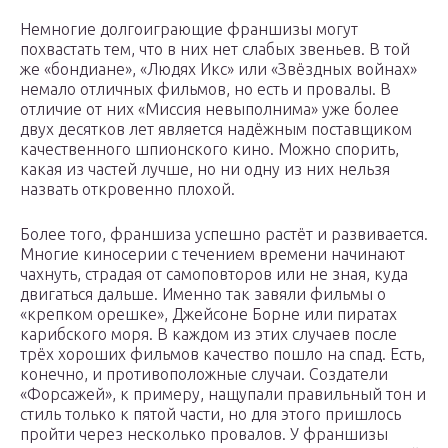
Немногие долгоиграющие франшизы могут
похвастать тем, что в них нет слабых звеньев. В той
же «бондиане», «Людях Икс» или «Звёздных войнах»
немало отличных фильмов, но есть и провалы. В
отличие от них «Миссия невыполнима» уже более
двух десятков лет является надёжным поставщиком
качественного шпионского кино. Можно спорить,
какая из частей лучше, но ни одну из них нельзя
назвать откровенно плохой.
Более того, франшиза успешно растёт и развивается.
Многие киносерии с течением времени начинают
чахнуть, страдая от самоповторов или не зная, куда
двигаться дальше. Именно так завяли фильмы о
«крепком орешке», Джейсоне Борне или пиратах
карибского моря. В каждом из этих случаев после
трёх хороших фильмов качество пошло на спад. Есть,
конечно, и противоположные случаи. Создатели
«Форсажей», к примеру, нащупали правильный тон и
стиль только к пятой части, но для этого пришлось
пройти через несколько провалов. У франшизы