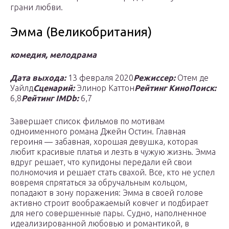
грани любви.
Эмма (Великобритания)
комедия, мелодрама
Дата выхода:
13 февраля 2020
Режиссер:
Отем де
Уайлд
Сценарий:
Элинор Каттон
Рейтинг КиноПоиск:
6,8
Рейтинг IMDb:
6,7
Завершает список фильмов по мотивам
одноименного романа Джейн Остин. Главная
героиня — забавная, хорошая девушка, которая
любит красивые платья и лезть в чужую жизнь. Эмма
вдруг решает, что купидоны передали ей свои
полномочия и решает стать свахой. Все, кто не успел
вовремя спрятаться за обручальным кольцом,
попадают в зону поражения: Эмма в своей голове
активно строит воображаемый ковчег и подбирает
для него совершенные пары. Судно, наполненное
идеализированной любовью и романтикой, в