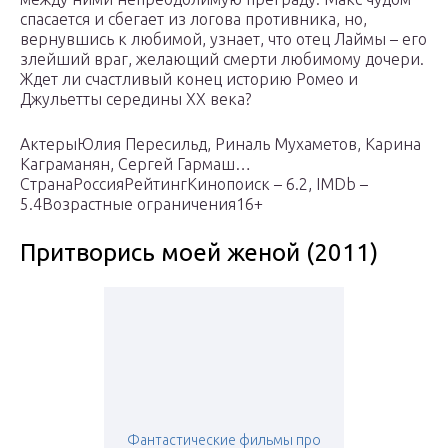
спасается и сбегает из логова противника, но,
вернувшись к любимой, узнает, что отец Лаймы – его
злейший враг, желающий смерти любимому дочери.
Ждет ли счастливый конец историю Ромео и
Джульетты середины XX века?
АктерыЮлия Пересильд, Риналь Мухаметов, Карина
Каграманян, Сергей Гармаш…
СтранаРоссияРейтингКинопоиск – 6.2, IMDb –
5.4Возрастные ограничения16+
Притворись моей женой (2011)
Фантастические фильмы про