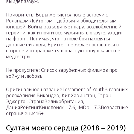
выйдет замуж.
Приоритеты Веры меняются после встречи с
Роландом Лейтоном – добрым и обходительным
юношей. Война разъединяет пару: возлюбленный
героини, как и почти все мужчины в округе, уходит
на фронт. Понимая, что на поле боя находятся
дорогие ей люди, Бриттен не желает оставаться в
стороне и отправляется в опасную зону в качестве
медсестры.
Не пропустите: Список зарубежных фильмов про
войну и любовь
Оригинальное названиеTestament of YouthВ главных
роляхАлисия Викандер, Кит Харингтон, Тэрон
ЭджертонСтранаВеликобритания,
ДанияРейтингКинопоиск – 7.6, IMDb – 7.3Возрастные
ограничения16+
Султан моего сердца (2018 – 2019)