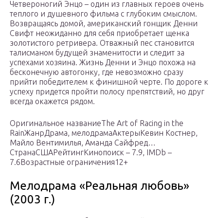
Четвероногий Энцо – один из главных героев очень
теплого и душевного фильма с глубоким смыслом.
Возвращаясь домой, американский гонщик Денни
Свифт неожиданно для себя приобретает щенка
золотистого ретривера. Отважный пес становится
талисманом будущей знаменитости и следит за
успехами хозяина. Жизнь Денни и Энцо похожа на
бесконечную автогонку, где невозможно сразу
прийти победителем к финишной черте. По дороге к
успеху придется пройти полосу препятствий, но друг
всегда окажется рядом.
Оригинальное названиеThe Art of Racing in the
RainЖанрДрама, мелодрамаАктерыКевин Костнер,
Майло Вентимилья, Аманда Сайфред…
СтранаСШАРейтингКинопоиск – 7.9, IMDb –
7.6Возрастные ограничения12+
Мелодрама «Реальная любовь»
(2003 г.)