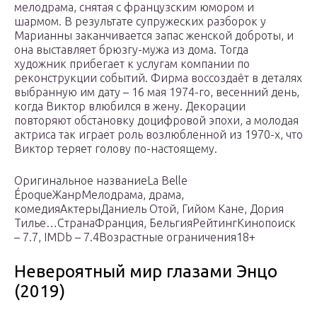
мелодрама, снятая с французским юмором и
шармом. В результате супружеских разборок у
Марианны заканчивается запас женской доброты, и
она выставляет брюзгу-мужа из дома. Тогда
художник прибегает к услугам компании по
реконструкции событий. Фирма воссоздаёт в деталях
выбранную им дату – 16 мая 1974-го, весенний день,
когда Виктор влюбился в жену. Декорации
повторяют обстановку доцифровой эпохи, а молодая
актриса так играет роль возлюбленной из 1970-х, что
Виктор теряет голову по-настоящему.
Оригинальное названиеLa Belle
ÉpoqueЖанрМелодрама, драма,
комедияАктерыДаниель Отой, Гийом Кане, Дория
Тилье…СтранаФранция, БельгияРейтингКинопоиск
– 7.7, IMDb – 7.4Возрастные ограничения18+
Невероятный мир глазами Энцо
(2019)