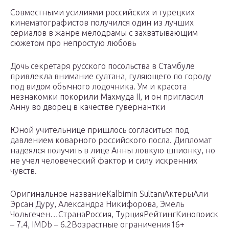
Совместными усилиями российских и турецких
кинематографистов получился один из лучших
сериалов в жанре мелодрамы с захватывающим
сюжетом про непростую любовь
Дочь секретаря русского посольства в Стамбуле
привлекла внимание султана, гуляющего по городу
под видом обычного лодочника. Ум и красота
незнакомки покорили Махмуда II, и он пригласил
Анну во дворец в качестве гувернантки
Юной учительнице пришлось согласиться под
давлением коварного российского посла. Дипломат
надеялся получить в лице Анны ловкую шпионку, но
не учел человеческий фактор и силу искренних
чувств.
Оригинальное названиеKalbimin SultanıАктерыАли
Эрсан Дуру, Александра Никифорова, Эмель
Чольгечен…СтранаРоссия, ТурцияРейтингКинопоиск
– 7.4, IMDb – 6.2Возрастные ограничения16+