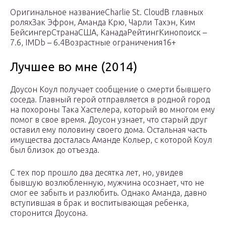
Оригинальное названиеCharlie St. CloudВ главных
роляхЗак Эфрон, Аманда Крю, Чарли Тахэн, Ким
БейсингерСтранаСША, КанадаРейтингКинопоиск –
7.6, IMDb – 6.4Возрастные ограничения16+
Лучшее во мне (2014)
Доусон Коул получает сообщение о смерти бывшего
соседа. Главный герой отправляется в родной город
на похороны Така Хастелера, который во многом ему
помог в свое время. Доусон узнает, что старый друг
оставил ему половину своего дома. Остальная часть
имущества досталась Аманде Кольер, с которой Коул
был близок до отъезда.
С тех пор прошло два десятка лет, но, увидев
бывшую возлюбленную, мужчина осознает, что не
смог ее забыть и разлюбить. Однако Аманда, давно
вступившая в брак и воспитывающая ребенка,
сторонится Доусона.