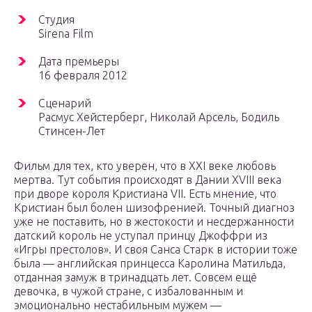
Студия
Sirena Film
Дата премьеры
16 февраля 2012
Сценарий
Расмус Хейстерберг, Николай Арсель, Бодиль
Стинсен-Лет
Фильм для тех, кто уверен, что в XXI веке любовь
мертва. Тут события происходят в Дании XVIII века
при дворе короля Кристиана VII. Есть мнение, что
Кристиан был болен шизофренией. Точный диагноз
уже не поставить, но в жестокости и несдержанности
датский король не уступал принцу Джоффри из
«Игры престолов». И своя Санса Старк в истории тоже
была — английская принцесса Каролина Матильда,
отданная замуж в тринадцать лет. Совсем ещё
девочка, в чужой стране, с избалованным и
эмоционально нестабильным мужем —