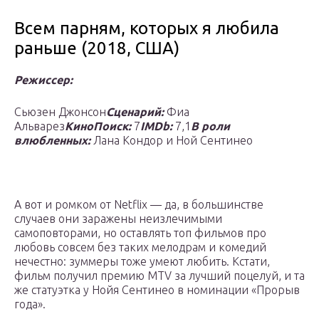
Всем парням, которых я любила
раньше (2018, США)
Режиссер:
Сьюзен Джонсон
Сценарий:
Фиа
Альварез
КиноПоиск:
7
IMDb:
7,1
В роли
влюбленных:
Лана Кондор и Ной Сентинео
А вот и ромком от Netflix — да, в большинстве
случаев они заражены неизлечимыми
самоповторами, но оставлять топ фильмов про
любовь совсем без таких мелодрам и комедий
нечестно: зуммеры тоже умеют любить. Кстати,
фильм получил премию MTV за лучший поцелуй, и та
же статуэтка у Нойя Сентинео в номинации «Прорыв
года».