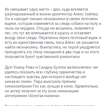
Их связывает одно место – дом, куда вселяется
разочарованный в жизни архитектор Алекс Уайлер.
Он и находит письмо незнакомки в своем почтовом
ящике, которая извиняется за следы собаки на полу и
пыль на чердаке. Откуда ни возьмись, появляется
пес, что тут же вляпывается в краску и оставляет
всюду свои следы. Переписка через почтовый ящик и
есть их единственная связь, пока Алекс не решается
найти незнакомку. Фантастика, но герой умудряется
преодолеть эту стену ожидания в два года и из этого
получается букет чувственной романтики.
Дуэт Киану Ривз и Сандры Буллок великолепен: им
удалось показать всю глубину одиночества и
настоящего чувства, для которого вообще нет
никаких помех. Пара выиграла премию
кинокомпании Fox как лучшая в кино. Удивительно,
но актер получил за эту роль номинацию
антипремии «Золотая малина».