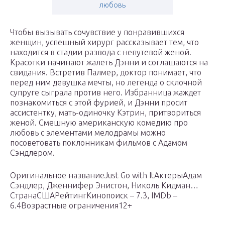
любовь
Чтобы вызывать сочувствие у понравившихся
женщин, успешный хирург рассказывает тем, что
находится в стадии развода с непутевой женой.
Красотки начинают жалеть Дэнни и соглашаются на
свидания. Встретив Палмер, доктор понимает, что
перед ним девушка мечты, но легенда о склочной
супруге сыграла против него. Избранница жаждет
познакомиться с этой фурией, и Дэнни просит
ассистентку, мать-одиночку Кэтрин, притвориться
женой. Смешную американскую комедию про
любовь с элементами мелодрамы можно
посоветовать поклонникам фильмов с Адамом
Сэндлером.
Оригинальное названиеJust Go with ItАктерыАдам
Сэндлер, Дженнифер Энистон, Николь Кидман…
СтранаСШАРейтингКинопоиск – 7.3, IMDb –
6.4Возрастные ограничения12+