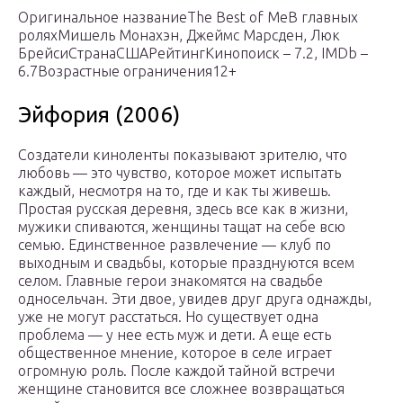
Оригинальное названиеThe Best of MeВ главных
роляхМишель Монахэн, Джеймс Марсден, Люк
БрейсиСтранаСШАРейтингКинопоиск – 7.2, IMDb –
6.7Возрастные ограничения12+
Эйфория (2006)
Создатели киноленты показывают зрителю, что
любовь — это чувство, которое может испытать
каждый, несмотря на то, где и как ты живешь.
Простая русская деревня, здесь все как в жизни,
мужики спиваются, женщины тащат на себе всю
семью. Единственное развлечение — клуб по
выходным и свадьбы, которые празднуются всем
селом. Главные герои знакомятся на свадьбе
односельчан. Эти двое, увидев друг друга однажды,
уже не могут расстаться. Но существует одна
проблема — у нее есть муж и дети. А еще есть
общественное мнение, которое в селе играет
огромную роль. После каждой тайной встречи
женщине становится все сложнее возвращаться