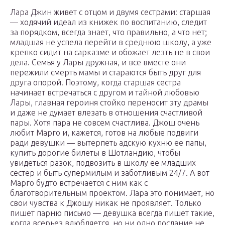
Лара Джин живет с отцом и двумя сестрами: старшая
— ходячий идеал из книжек по воспитанию, следит
за порядком, всегда знает, что правильно, а что нет;
младшая не успела перейти в среднюю школу, а уже
крепко сидит на сарказме и обожает лезть не в свои
дела. Семья у Лары дружная, и все вместе они
пережили смерть мамы и стараются быть друг для
друга опорой. Поэтому, когда старшая сестра
начинает встречаться с другом и тайной любовью
Лары, главная героиня стойко переносит эту драмы
и даже не думает влезать в отношения счастливой
пары. Хотя пара не совсем счастлива. Джош очень
любит Марго и, кажется, готов на любые подвиги
ради девушки — вытерпеть адскую кухню ее папы,
купить дорогие билеты в Шотландию, чтобы
увидеться разок, подвозить в школу ее младших
сестер и быть супермилым и заботливым 24/7. А вот
Марго будто встречается с ним как с
благотворительным проектом. Лара это понимает, но
свои чувства к Джошу никак не проявляет. Только
пишет парню письмо — девушка всегда пишет такие,
когда всерьез влюбляется, но ни одно послание не