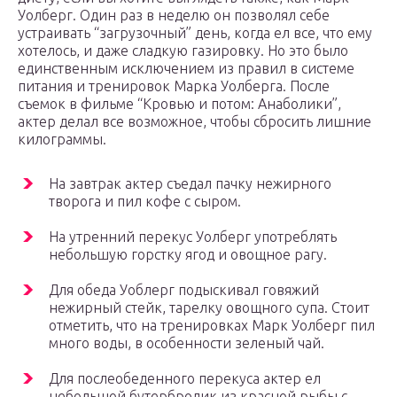
Уолберг. Один раз в неделю он позволял себе
устраивать “загрузочный” день, когда ел все, что ему
хотелось, и даже сладкую газировку. Но это было
единственным исключением из правил в системе
питания и тренировок Марка Уолберга. После
съемок в фильме “Кровью и потом: Анаболики”,
актер делал все возможное, чтобы сбросить лишние
килограммы.
На завтрак актер съедал пачку нежирного
творога и пил кофе с сыром.
На утренний перекус Уолберг употреблять
небольшую горстку ягод и овощное рагу.
Для обеда Уоблерг подыскивал говяжий
нежирный стейк, тарелку овощного супа. Стоит
отметить, что на тренировках Марк Уолберг пил
много воды, в особенности зеленый чай.
Для послеобеденного перекуса актер ел
небольшой бутербродик из красной рыбы с