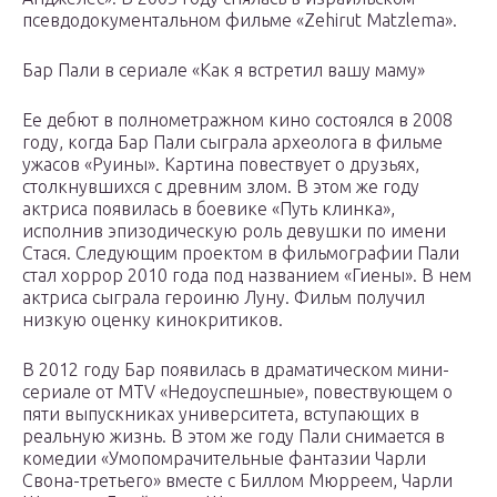
псевдодокументальном фильме «Zehirut Matzlema».
Бар Пали в сериале «Как я встретил вашу маму»
Ее дебют в полнометражном кино состоялся в 2008
году, когда Бар Пали сыграла археолога в фильме
ужасов «Руины». Картина повествует о друзьях,
столкнувшихся с древним злом. В этом же году
актриса появилась в боевике «Путь клинка»,
исполнив эпизодическую роль девушки по имени
Стася. Следующим проектом в фильмографии Пали
стал хоррор 2010 года под названием «Гиены». В нем
актриса сыграла героиню Луну. Фильм получил
низкую оценку кинокритиков.
В 2012 году Бар появилась в драматическом мини-
сериале от MTV «Недоуспешные», повествующем о
пяти выпускниках университета, вступающих в
реальную жизнь. В этом же году Пали снимается в
комедии «Умопомрачительные фантазии Чарли
Свона-третьего» вместе с Биллом Мюрреем, Чарли