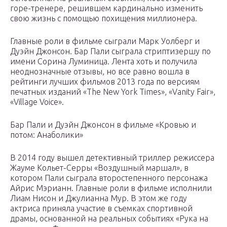
горе-тренере, решившем кардинально изменить
свою жизнь с помощью похищения миллионера.
Главные роли в фильме сыграли Марк Уолберг и
Дуэйн Джонсон. Бар Пали сыграла стриптизершу по
имени Сорина Луминица. Лента хоть и получила
неоднозначные отзывы, но все равно вошла в
рейтинги лучших фильмов 2013 года по версиям
печатных изданий «The New York Times», «Vanity Fair»,
«Village Voice».
Бар Пали и Дуэйн Джонсон в фильме «Кровью и
потом: Анаболики»
В 2014 году вышел детективный триллер режиссера
Жауме Кольет-Серры «Воздушный маршал», в
котором Пали сыграла второстепенного персонажа
Айрис Мэрианн. Главные роли в фильме исполнили
Лиам Нисон и Джулианна Мур. В этом же году
актриса приняла участие в съемках спортивной
драмы, основанной на реальных событиях «Рука на