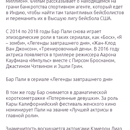
миллион». Фильм рассказывает о находящемся на
грани банкротства спортивном агенте, который едет
в Индию, чтобы найти там талантливых бейсболистов
и переманить их в Высшую лигу бейсбола США.
С 2014 по 2018 годы Бар Пали снова играет
эпизодические роли в таких сериалах, как «Босх», «Я
– зомби», «Легенды завтрашнего дня», «Жан-Клод
Ван Джонсон», «Тренировочный день». В 2016 году
актриса появляется в триллере режиссера Аарона
Кауфмана «Импульс» вместе с Пирсом Броснаном,
Джастином Чэтвином и Эшли Грин.
Бар Пали в сериале «Легенды завтрашнего дня»
В том же году Бар снимается в драматической
короткометражке «Потерянные девушки». За роль
Кары Калифорнийский фестиваль женского кино
номинирует Пали на звание «Лучшей актрисы в
главной роли».
Знаменитость восхищается актрисами Кэмерон Диаз