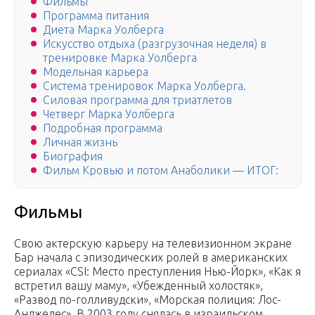
Фильмы
Программа питания
Диета Марка Уолберга
Искусство отдыха (разгрузочная неделя) в
тренировке Марка Уолберга
Модельная карьера
Система тренировок Марка Уолберга.
Силовая программа для триатлетов
Четверг Марка Уолберга
Подробная программа
Личная жизнь
Биография
Фильм Кровью и потом Анаболики — ИТОГ:
Фильмы
Свою актерскую карьеру на телевизионном экране
Бар начала с эпизодических ролей в американских
сериалах «CSI: Место преступления Нью-Йорк», «Как я
встретил вашу маму», «Убежденный холостяк»,
«Развод по-голливудски», «Морская полиция: Лос-
Анджелес». В 2003 году снялась в израильском