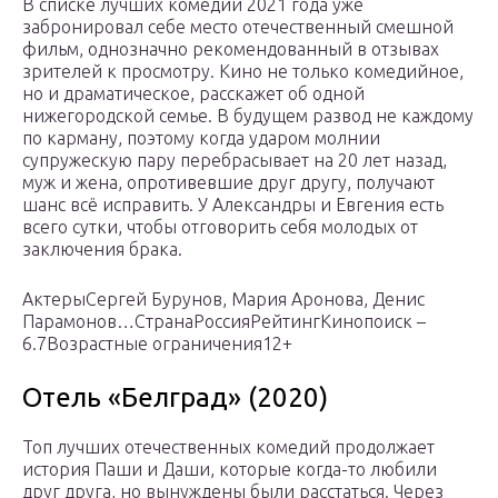
В списке лучших комедий 2021 года уже
забронировал себе место отечественный смешной
фильм, однозначно рекомендованный в отзывах
зрителей к просмотру. Кино не только комедийное,
но и драматическое, расскажет об одной
нижегородской семье. В будущем развод не каждому
по карману, поэтому когда ударом молнии
супружескую пару перебрасывает на 20 лет назад,
муж и жена, опротивевшие друг другу, получают
шанс всё исправить. У Александры и Евгения есть
всего сутки, чтобы отговорить себя молодых от
заключения брака.
АктерыСергей Бурунов, Мария Аронова, Денис
Парамонов…СтранаРоссияРейтингКинопоиск –
6.7Возрастные ограничения12+
Отель «Белград» (2020)
Топ лучших отечественных комедий продолжает
история Паши и Даши, которые когда-то любили
друг друга, но вынуждены были расстаться. Через