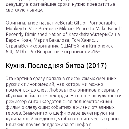
девушку в кратчайшие сроки нужно превратить в
светскую львицу.
Оригинальное названиеBorat: Gift of Pornographic
Monkey to Vice Premiere Mikhael Pence to Make Benefit
Recently Diminished Nation of KazakhstanАктерыСаша
Барон Коэн, Мария Бакалова, Том Хэнкс…
СтранаВеликобритания, СШАРейтингКинопоиск –
6.4, IMDb – 6.7Возрастные ограничения16+
Кухня. Последняя битва (2017)
Эта картина сразу попала в список самых смешных
русских кинокомедий, над которыми можно
посмеяться до слез. Любовь поклонников к сериалу
«Кухня» побила все рекорды. На волне популярности
режиссер Антон Федотов снял полнометражный
фильм о следующих событиях в жизни отчаянных
героев. Знаменитого шеф-повара делегируют на
кулинарный поединок, чтобы отстоять честь страны.
Близкие друзья поддерживают шефа в