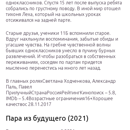
одноклассников. Спустя 15 лет после выпуска ребята
собрались по грустному поводу. В иной мир отошел
тихоня Леха, который на школьных уроках
отсиживался на задней парте.
Старые друзья, ученики 11Б вспомнили старое.
Вдруг нахлынули воспоминания, забытые обиды и
угасшие чувства. На гребне чувственной волны
бывших одноклассников унесло в пучину бурных
развлечений. И чтобы разобраться в собственных
переживаниях, соседям по партам придется
мысленно перенестись на много лет назад.
В главных роляхСветлана Ходченкова, Александр
Паль, Павел
ПрилучныйСтранаРоссияРейтингКинопоиск – 5.8,
IMDb – 5.4Возрастные ограничения16+Хорошее
качествос 28.11.2017
Пара из будущего (2021)