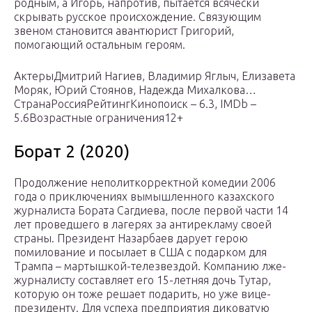
родным, а Игорь, напротив, пытается всячески
скрывать русское происхождение. Связующим
звеном становится авантюрист Григорий,
помогающий остальным героям.
АктерыДмитрий Нагиев, Владимир Яглыч, Елизавета
Моряк, Юрий Стоянов, Надежда Михалкова…
СтранаРоссияРейтингКинопоиск – 6.3, IMDb –
5.6Возрастные ограничения12+
Борат 2 (2020)
Продолжение неполиткорректной комедии 2006
года о приключениях вымышленного казахского
журналиста Бората Сагдиева, после первой части 14
лет проведшего в лагерях за антирекламу своей
страны. Президент Назарбаев дарует герою
помилование и посылает в США с подарком для
Трампа – мартышкой-телезвездой. Компанию лже-
журналисту составляет его 15-летняя дочь Тутар,
которую он тоже решает подарить, но уже вице-
президенту. Для успеха предприятия диковатую