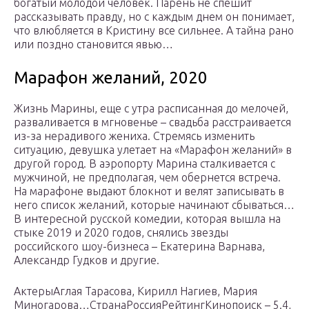
богатый молодой человек. Парень не спешит
рассказывать правду, но с каждым днем он понимает,
что влюбляется в Кристину все сильнее. А тайна рано
или поздно становится явью…
Марафон желаний, 2020
Жизнь Марины, еще с утра расписанная до мелочей,
разваливается в мгновенье – свадьба расстраивается
из-за нерадивого жениха. Стремясь изменить
ситуацию, девушка улетает на «Марафон желаний» в
другой город. В аэропорту Марина сталкивается с
мужчиной, не предполагая, чем обернется встреча.
На марафоне выдают блокнот и велят записывать в
него список желаний, которые начинают сбываться…
В интересной русской комедии, которая вышла на
стыке 2019 и 2020 годов, снялись звезды
российского шоу-бизнеса – Екатерина Варнава,
Александр Гудков и другие.
АктерыАглая Тарасова, Кирилл Нагиев, Мария
Миногарова…СтранаРоссияРейтингКинопоиск – 5.4,