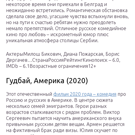
некоторое время они приехали в Белград и
неожиданно встретились. Романтическая обстановка
сделала свое дело, угасшие чувства вспыхнули вновь,
но на пути к счастью ребятам нужно преодолеть
немало препятствий. Отличное русское комедийное
кино про любовь – искрометный юмор плюс
уникальная атмосфера столицы Сербии.
АктерыМилош Бикович, Диана Пожарская, Борис
Дергачев…СтранаРоссияРейтингКинопоиск – 6.0,
IMDb – 6.1Возрастные ограничения12+
Гудбай, Америка (2020)
Этот отечественный
фильм 2020 года – комедия
про
Россию и русских в Америке. В центре сюжета
несколько семей эмигрантов. Герои разных
возрастов сталкиваются с рядом проблем. Виктор
Сергеевич пытается научить американского внука
привычным русским детям вещам. Армен решается
на фиктивный брак ради визы. Юлия скучает по