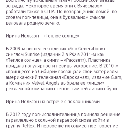
достоинству вокальный талант российской звезды
эстрады. Некоторое время они с Вячеславом
работали также в США. По возвращению домой, по
словам поп-певицы, она в буквальном смысле
целовала родную землю.
Ирина Нельсон – «Теплое солнце»
В 2009-м вышел ее сольник «Sun Generation» с
синглом Sunrise (изданный в РФ в 2011-м как
«Теплое солнце», а сингл – «Рассвет»). Пластинка
придала популярности певицы ускорение. В 2010-м
«принцессе из Сибири» посвящали свои материалы
американский телеканал «Евроканал», издание Glam,
а Компания Velvet Angels выбрала ее «лицом»
рекламной компании осенне-зимней линии обуви.
Ирина Нельсон на встрече с поклонниками
В 2012 году поп-исполнительница приняла решение
параллельно с сольной карьерой снова войти в
группу Reflex. И первое же их совместное творение