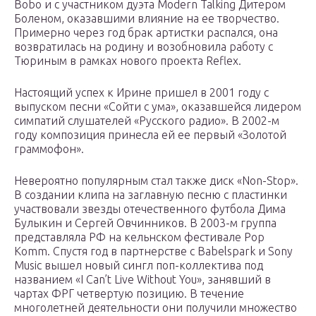
Bobo и с участником дуэта Modern Talking Дитером
Боленом, оказавшими влияние на ее творчество.
Примерно через год брак артистки распался, она
возвратилась на родину и возобновила работу с
Тюриным в рамках нового проекта Reflex.
Настоящий успех к Ирине пришел в 2001 году с
выпуском песни «Сойти с ума», оказавшейся лидером
симпатий слушателей «Русского радио». В 2002-м
году композиция принесла ей ее первый «Золотой
граммофон».
Невероятно популярным стал также диск «Non-Stop».
В создании клипа на заглавную песню с пластинки
участвовали звезды отечественного футбола Дима
Булыкин и Сергей Овчинников. В 2003-м группа
представляла РФ на кельнском фестивале Pop
Komm. Спустя год в партнерстве с Babelspark и Sony
Music вышел новый сингл поп-коллектива под
названием «I Can’t Live Without You», занявший в
чартах ФРГ четвертую позицию. В течение
многолетней деятельности они получили множество