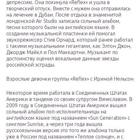
депрессию. Она покинула «Reflex» и ушла в
творческий отпуск. Вместе с мужем она отправилась
на лечение в Дубаи. После отдыха в знаменитой
лондонской Air Studio записала сольный альбом,
песни которого были на английском языке. В
создании музыкальной пластинки ей помогал
звукорежиссер Стив Орчард, который ранее работал
с такими музыкальными гигантами, как Элтон Джон,
Джордж Майкл и Пол Маккартни. Музыкант по
достоинству оценил вокальные данные звезды
российской эстрады.
Взрослые девочки группы «Reflex» с Ириной Нельсон
Некоторое время работала в Соединенных Штатах
Америки в тандеме со своим супругом Вячеславом. В
2009 году в Соединенных Штатах Америки вышел
сольный альбом поп-исполнительницы на
английском языке под названием «Sun Generation» с
синглом Sunrise, а через три года вышла
русскоязычная версия это того же альбома только
уже в России под названием «Теплое солнце», и с