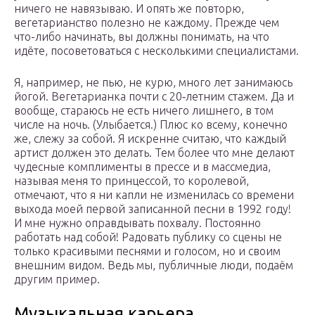
ничего не навязываю. И опять же повторю,
вегетарианство полезно не каждому. Прежде чем
что-либо начинать, вы должны понимать, на что
идёте, посоветоваться с несколькими специалистами.
Я, например, не пью, не курю, много лет занимаюсь
йогой. Вегетарианка почти с 20‑летним стажем. Да и
вообще, стараюсь не есть ничего лишнего, в том
числе на ночь. (Улыбается.) Плюс ко всему, конечно
же, слежу за собой. Я искренне считаю, что каждый
артист должен это делать. Тем более что мне делают
чудесные комплименты в прессе и в массмедиа,
называя меня то принцессой, то королевой,
отмечают, что я ни капли не изменилась со времени
выхода моей первой записанной песни в 1992 году!
И мне нужно оправдывать похвалу. Постоянно
работать над собой! Радовать публику со сцены не
только красивыми песнями и голосом, но и своим
внешним видом. Ведь мы, публичные люди, подаём
другим пример.
Музыкальная карьера