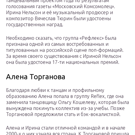
танцевальным проектом года по результатам
голосования газеты «Московский Комсомолец».
Ирина Нельсон и её музыкальный продюсер и
композитор Вячеслав Тюрин были удостоены
государственных наград.
Необходимо сказать, что группа «Рефлекс» была
признана одной из самых востребованных и
титулованных на российской сцене поп-формаций.
За время своего существования с Ириной Нельсон
она была удостоена 17-ти национальных премий.
Алена Торганова
Благодаря любви к танцам и профильному
образованию Алена попала в группу Reflex, где она
заменила танцовщицу Ольгу Кошелеву, которая была
вынуждена покинуть коллектив из-за учебы. Позже
Торгановой предложили стать и бэк-вокалисткой.
Алена и Ирина стали отличной командой и в начале
2000-х о них узнала вся страна. К Торгановой пришла