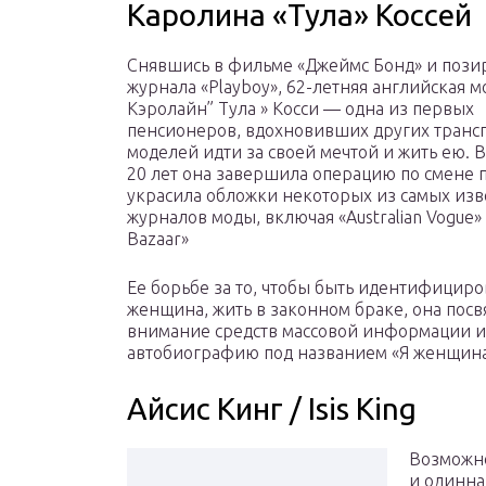
Каролина «Тула» Коссей
Снявшись в фильме «Джеймс Бонд» и пози
журнала «Playboy», 62-летняя английская м
Кэролайн” Тула » Косси — одна из первых
пенсионеров, вдохновивших других транс
моделей идти за своей мечтой и жить ею. В
20 лет она завершила операцию по смене п
украсила обложки некоторых из самых из
журналов моды, включая «Australian Vogue» 
Bazaar»
Ее борьбе за то, чтобы быть идентифицир
женщина, жить в законном браке, она пос
внимание средств массовой информации и
автобиографию под названием «Я женщин
Айсис Кинг / Isis King
Возможно
и одинна