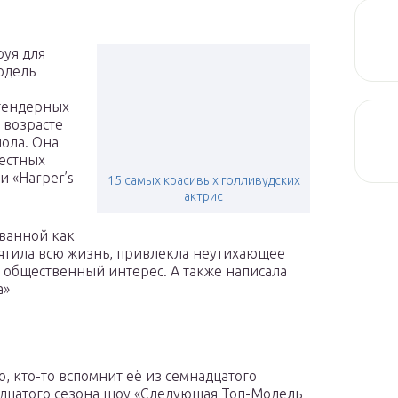
руя для
одель
гендерных
 возрасте
ола. Она
вестных
и «Harper’s
15 самых красивых голливудских
актрис
ованной как
вятила всю жизнь, привлекла неутихающее
 общественный интерес. А также написала
а»
, кто-то вспомнит её из семнадцатого
дцатого сезона шоу «Следующая Топ-Модель