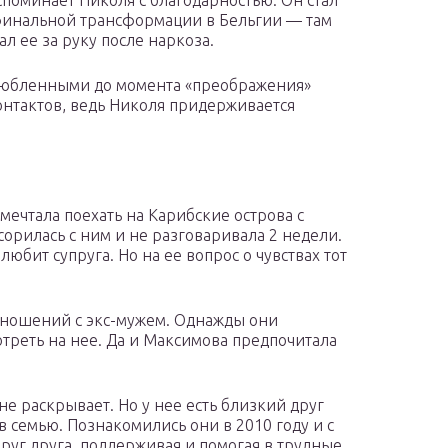
поминает Николя с благодарностью. Он стал
 финальной трансформации в Бельгии — там
л ее за руку после наркоза.
влюбленными до момента «преображения»
нтактов, ведь Николя придерживается
ечтала поехать на Карибские острова с
сорилась с ним и не разговаривала 2 недели.
любит супруга. Но на ее вопрос о чувствах тот
тношений с экс-мужем. Однажды они
отреть на нее. Да и Максимова предпочитала
е раскрывает. Но у нее есть близкий друг
в семью. Познакомились они в 2010 году и с
друг друга, поддерживая и помогая в трудные