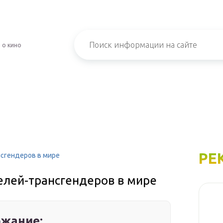
 о кино
РЕ
нсгендеров в мире
елей-трансгендеров в мире
жание: