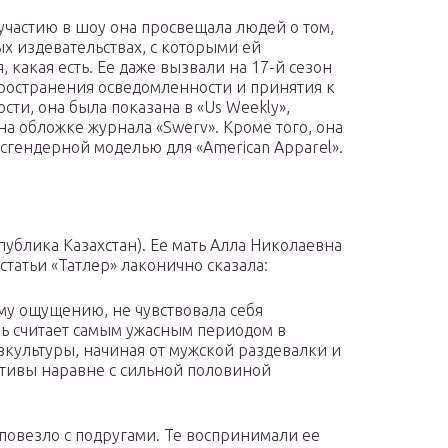
 участию в шоу она просвещала людей о том,
х издевательствах, с которыми ей
я, какая есть. Ее даже вызвали на 17-й сезон
ространения осведомленности и принятия к
ти, она была показана в «Us Weekly»,
 и на обложке журнала «Swerv». Кроме того, она
нсгендерной моделью для «American Apparel».
ублика Казахстан). Ее мать Алла Николаевна
 статьи «Татлер» лаконично сказала:
му ощущению, не чувствовала себя
ь считает самым ужасным периодом в
культуры, начиная от мужской раздевалки и
тивы наравне с сильной половиной
повезло с подругами. Те воспринимали ее