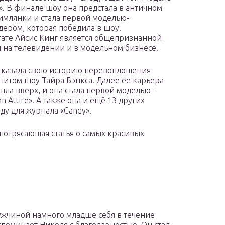
. В финале шоу она предстала в античном
имлянки и стала первой моделью-
дером, которая победила в шоу.
тате Айсис Кинг является общепризнанной
 на телевидении и в модельном бизнесе.
сказала свою историю перевоплощения
нитом шоу Тайра Бэнкса. Далее её карьера
шла вверх, и она стала первой моделью-
 Attire». А также она и ещё 13 других
ду для журнала «Candy».
ь потрясающая статья о самых красивых
мужчиной намного младше себя в течение