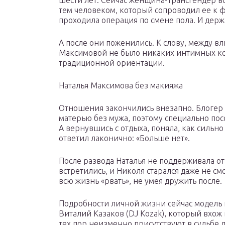
шести лет. Сейчас женщина-трансгендер вс
тем человеком, который сопроводил ее к
проходила операция по смене пола. И держа
А после они поженились. К слову, между 
Максимовой не было никаких интимных ко
традиционной ориентации.
Наталья Максимова без макияжа
Отношения закончились внезапно. Блогер м
матерью без мужа, поэтому специально пос
А вернувшись с отдыха, поняла, как сильно 
ответил лаконично: «Больше нет».
После развода Наталья не поддерживала о
встретились, и Николя старался даже не см
всю жизнь «рвать», не умея дружить после.
Подробности личной жизни сейчас модель н
Виталий Казаков (DJ Kozak), который вхож 
тех пор неизменно присутствуют в судьбе 