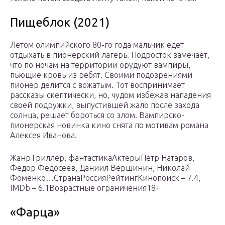
Пищеблок (2021)
Летом олимпийского 80-го года мальчик едет
отдыхать в пионерский лагерь. Подросток замечает,
что по ночам на территории орудуют вампиры,
пьющие кровь из ребят. Своими подозрениями
пионер делится с вожатым. Тот воспринимает
рассказы скептически, но, чудом избежав нападения
своей подружки, выпустившей жало после захода
солнца, решает бороться со злом. Вампирско-
пионерская новинка кино снята по мотивам романа
Алексея Иванова.
ЖанрТриллер, фантастикаАктерыПётр Натаров,
Федор Федосеев, Даниил Вершинин, Николай
Фоменко…СтранаРоссияРейтингКинопоиск – 7.4,
IMDb – 6.1Возрастные ограничения18+
«Фарца»