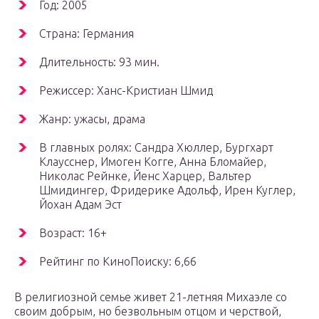
Год: 2005
Страна: Германия
Длительность: 93 мин.
Режиссер: Ханс-Кристиан Шмид
Жанр: ужасы, драма
В главных ролях: Сандра Хюллер, Бургхарт
Клаусснер, Имоген Когге, Анна Бломайер,
Николас Рейнке, Йенс Харцер, Вальтер
Шмидингер, Фридерике Адольф, Ирен Куглер,
Йохан Адам Эст
Возраст: 16+
Рейтинг по КиноПоиску: 6,66
В религиозной семье живет 21-летняя Михаэле со
своим добрым, но безвольным отцом и черствой,