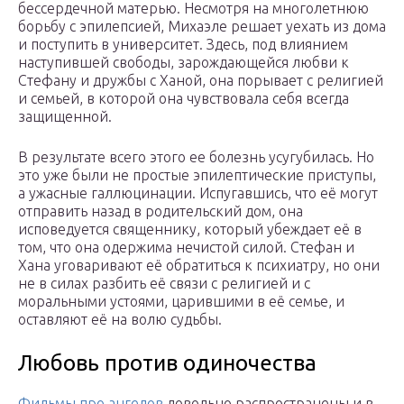
бессердечной матерью. Несмотря на многолетнюю
борьбу с эпилепсией, Михаэле решает уехать из дома
и поступить в университет. Здесь, под влиянием
наступившей свободы, зарождающейся любви к
Стефану и дружбы с Ханой, она порывает с религией
и семьей, в которой она чувствовала себя всегда
защищенной.
В результате всего этого ее болезнь усугубилась. Но
это уже были не простые эпилептические приступы,
а ужасные галлюцинации. Испугавшись, что её могут
отправить назад в родительский дом, она
исповедуется священнику, который убеждает её в
том, что она одержима нечистой силой. Стефан и
Хана уговаривают её обратиться к психиатру, но они
не в силах разбить её связи с религией и с
моральными устоями, царившими в её семье, и
оставляют её на волю судьбы.
Любовь против одиночества
Фильмы про ангелов
довольно распространены и в