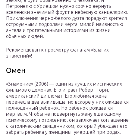
землю, в руки обыкновенного человека, и
Петронелю с Уриешом нужно срочно вернуть
вселенски значимый фрукт в небесную канцелярию.
Приключения черно-белого дуэта порадуют зрителя
остроумными подколами черта, милой наивностью
ангела и трогательными историями из жизни
обычных людей.
Рекомендован к просмотру фанатам «Благих
знамений»!
Омен
«Знамение» (2006) — один из лучших мистических
фильмов о демонах. Его играет Роберт Торн,
американский дипломат. Его любимая жена
перенесла два выкидыша, но вскоре у них ожидается
полноценный ребенок. Но ребенок рождается
мертвым. Чтобы не подвергнуть жену еще одному
психическому потрясению, он заключает соглашение
с католическим священником, который убеждает его
забрать ребенка у женщины, умершей при родах.