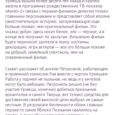
Уриеша вышла более десяти лет назад и крепко
засела в программах рождественских ТВ-показов.
«Ангел-2» связан с первым фильмом дилогии только
главными персонажами и представляет собой вполне
самостоятельную историю, заслуживающую еще
больше похвал, чем оригинальный фильм. Это
сказка: добро здесь носит белое, зло — чёрное, а в
конце все получают по заслугам. Визуально фильм
будто переносит зрителя в театр: костюмы,
декорации, игра актеров — все это больше похоже
на добрый, семейный спектакль, чем на
современный фильм.
Сюжет расскажет об ангеле Петронеле, работающем
в приемной комиссии Рая вместе с чертом Уриешем.
Работа у парней не пыльная, но ведь и у ангелов
могут быть амбиции. Петронель решил (не без
участия Уриеша, конечно) добиться признания
архангелов и самого Творца, вот только средства для
достижения своей высокой цели выбрал не самые
честные. В результате беспечности обоих главных
героев то самое Яблоко Познания свалилось на