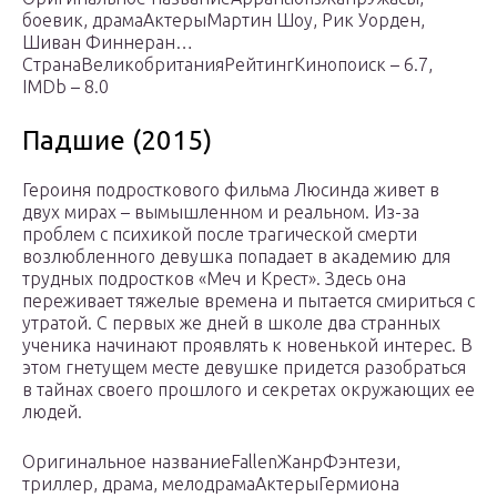
боевик, драмаАктерыМартин Шоу, Рик Уорден,
Шиван Финнеран…
СтранаВеликобританияРейтингКинопоиск – 6.7,
IMDb – 8.0
Падшие (2015)
Героиня подросткового фильма Люсинда живет в
двух мирах – вымышленном и реальном. Из-за
проблем с психикой после трагической смерти
возлюбленного девушка попадает в академию для
трудных подростков «Меч и Крест». Здесь она
переживает тяжелые времена и пытается смириться с
утратой. С первых же дней в школе два странных
ученика начинают проявлять к новенькой интерес. В
этом гнетущем месте девушке придется разобраться
в тайнах своего прошлого и секретах окружающих ее
людей.
Оригинальное названиеFallenЖанрФэнтези,
триллер, драма, мелодрамаАктерыГермиона