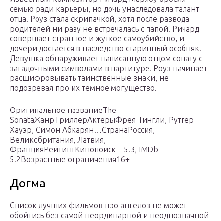
семью ради карьеры, но дочь унаследовала талант
отца. Роуз стала скрипачкой, хотя после развода
родителей ни разу не встречалась с папой. Ричард
совершает странное и жуткое самоубийство, и
дочери достается в наследство старинный особняк.
Девушка обнаруживает написанную отцом сонату с
загадочными символами в партитуре. Роуз начинает
расшифровывать таинственные знаки, не
подозревая про их темное могущество.
Оригинальное названиеThe
SonataЖанрТриллерАктерыФрея Тингли, Рутгер
Хауэр, Симон Абкарян…СтранаРоссия,
Великобритания, Латвия,
ФранцияРейтингКинопоиск – 5.3, IMDb –
5.2Возрастные ограничения16+
Догма
Список лучших фильмов про ангелов не может
обойтись без самой неординарной и неоднозначной