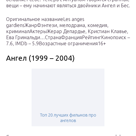
вещи – ему начинают являться двойники Ангел и Бес.
Оригинальное названиеLes anges
gardiensЖанрФэнтези, мелодрама, комедия,
криминалАктерыЖерар Депардье, Кристиан Клавье,
Ева Гримальди…СтранаФранцияРейтингКинопоиск –
7.6, IMDb – 5.9Возрастные ограничения16+
Ангел (1999 – 2004)
Топ 20 лучших фильмов про
ангелов