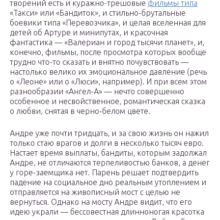
творений есть и куражно-трешовые
фильмы типа
«Такси» или «Бандиток», и стильно-брутальные
боевики типа «Перевозчика», и целая вселенная для
детей об Артуре и минипутах, и красочная
фантастика — «Валериан и город тысячи планет», и,
конечно, фильмы, после просмотра которых вообще
трудно что-то сказать и внятно почувствовать —
настолько велико их эмоциональное давление (речь
о «Леоне» или о «Люси», например). И при всем этом
разнообразии «Ангел-А» — нечто совершенно
особенное и несвойственное, романтическая сказка
о любви, снятая в черно-белом цвете.
Андре уже почти тридцать, и за свою жизнь он нажил
только стаю врагов и долги в несколько тысяч евро.
Настает время выплаты, бандиты, которым задолжал
Андре, не отличаются терпеливостью банков, а денег
у горе-заемщика нет. Парень решает подтвердить
падение на социальное дно реальным утоплением и
отправляется на живописный мост с целью не
вернуться. Однако на мосту Андре видит, что его
идею украли — бессовестная длинноногая красотка