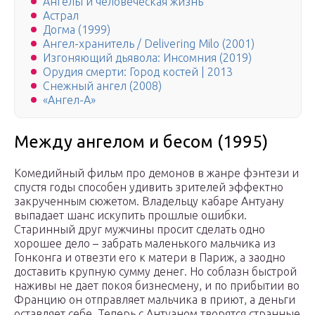
Ангелы и человеческая жизнь
Астрал
Догма (1999)
Ангел-хранитель / Delivering Milo (2001)
Изгоняющий дьявола: Инсомния (2019)
Орудия смерти: Город костей | 2013
Снежный ангел (2008)
«Ангел-А»
Между ангелом и бесом (1995)
Комедийный фильм про демонов в жанре фэнтези и
спустя годы способен удивить зрителей эффектно
закрученным сюжетом. Владельцу кабаре Антуану
выпадает шанс искупить прошлые ошибки.
Старинный друг мужчины просит сделать одно
хорошее дело – забрать маленького мальчика из
Гонконга и отвезти его к матери в Париж, а заодно
доставить крупную сумму денег. Но соблазн быстрой
наживы не дает покоя бизнесмену, и по прибытии во
Францию он отправляет мальчика в приют, а деньги
оставляет себе. Теперь с Антуаном творятся странные