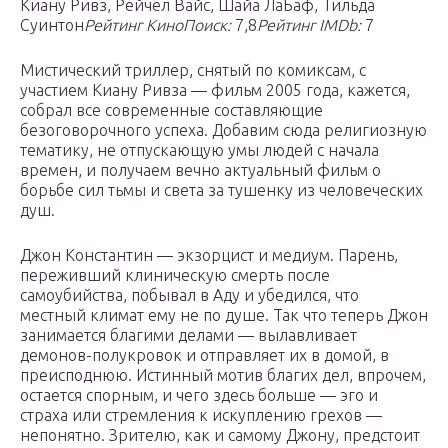
Киану Ривз, Рейчел Вайс, Шайа ЛаБаф, Тильда
Суинтон
Рейтинг КиноПоиск:
7,8
Рейтинг IMDb:
7
Мистический триллер, снятый по комиксам, с
участием Киану Ривза — фильм 2005 года, кажется,
собрал все современные составляющие
безоговорочного успеха. Добавим сюда религиозную
тематику, не отпускающую умы людей с начала
времен, и получаем вечно актуальный фильм о
борьбе сил тьмы и света за тушенку из человеческих
душ.
Джон Константин — экзорцист и медиум. Парень,
переживший клиническую смерть после
самоубийства, побывал в Аду и убедился, что
местный климат ему не по душе. Так что теперь Джон
занимается благими делами — вылавливает
демонов-полукровок и отправляет их в домой, в
преисподнюю. Истинный мотив благих дел, впрочем,
остается спорным, и чего здесь больше — эго и
страха или стремления к искуплению грехов —
непонятно. Зрителю, как и самому Джону, предстоит