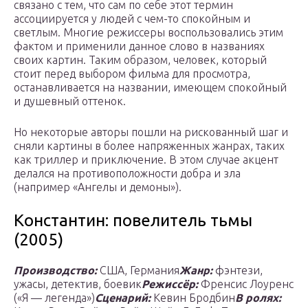
связано с тем, что сам по себе этот термин
ассоциируется у людей с чем-то спокойным и
светлым. Многие режиссеры воспользовались этим
фактом и применили данное слово в названиях
своих картин. Таким образом, человек, который
стоит перед выбором фильма для просмотра,
останавливается на названии, имеющем спокойный
и душевный оттенок.
Но некоторые авторы пошли на рискованный шаг и
сняли картины в более напряженных жанрах, таких
как триллер и приключение. В этом случае акцент
делался на противоположности добра и зла
(например «Ангелы и демоны»).
Константин: повелитель тьмы
(2005)
Производство:
США, Германия
Жанр:
фэнтези,
ужасы, детектив, боевик
Режиссёр:
Френсис Лоуренс
(«Я — легенда»)
Сценарий:
Кевин Бродбин
В ролях: