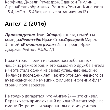
Корфилд, Джоэли Ричардсон, Эддисон Тимлин…
СтранаВеликобритания, ВенгрияРейтингКинопоиск
– 5.4, IMDb – 5.4Возрастные ограничения12+
Ангел-2 (2016)
Производство:
Чехия
Жанр:
фэнтези, семейная
комедия
Режиссёр:
Иржи Страх
Сценарий:
Марек
Эпштейн
В главных ролях:
Иван Троян, Иржи
Дворжак
Рейтинг IMDb:
7,1
Иржи Страх — один из самых востребованных
чешских режиссеров, и его комедия о дружбе ангела
и черта стала одним из самых успешных чешских
фильмов последних лет. Так что отойдем немного от
американских и немецких фильмов и сменим флаг
страны производства.
Не трудно догадаться, что «Ангел-2» — это сиквел.
Первая часть приключений крылатой катастрофы по
имени Петронель и очаровательного искусителя