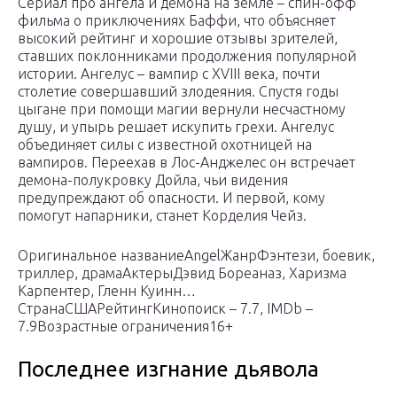
Сериал про ангела и демона на земле – спин-офф
фильма о приключениях Баффи, что объясняет
высокий рейтинг и хорошие отзывы зрителей,
ставших поклонниками продолжения популярной
истории. Ангелус – вампир с XVIII века, почти
столетие совершавший злодеяния. Спустя годы
цыгане при помощи магии вернули несчастному
душу, и упырь решает искупить грехи. Ангелус
объединяет силы с известной охотницей на
вампиров. Переехав в Лос-Анджелес он встречает
демона-полукровку Дойла, чьи видения
предупреждают об опасности. И первой, кому
помогут напарники, станет Корделия Чейз.
Оригинальное названиеAngelЖанрФэнтези, боевик,
триллер, драмаАктерыДэвид Бореаназ, Харизма
Карпентер, Гленн Куинн…
СтранаСШАРейтингКинопоиск – 7.7, IMDb –
7.9Возрастные ограничения16+
Последнее изгнание дьявола