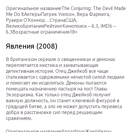
Оригинальное названиеThe Conjuring: The Devil Made
Me Do ItАктерыПатрик Уилсон, Вера Фармига,
Руаири О’Коннор…СтранаСША,
ВеликобританияРейтингКинопоиск – 6.3, IMDb –
6.3Возрастные ограничения18+
Явления (2008)
В британском сериале о священниках и демонах
переплетается мистика и захватывающая
детективная история. Отец Джейкоб все чаще
сталкивается с одержимыми нечистой силой людьми
и помогает им исцелиться. Демоны пытаются
помешать назначению пастыря на пост Главы
Экзорцизма. Как только отец Джейкоб получит
важную должность, он станет ключевой фигурой в
грядущей битве, а зло не может допустить перевеса
добра в расстановке сил перед решающим
сражением.
Оригинальное названиеApparitionsЖанрУжасы,