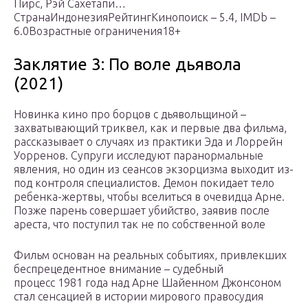
Пирс, Рэй Сахетапи…
СтранаИндонезияРейтингКинопоиск – 5.4, IMDb –
6.0Возрастные ограничения18+
Заклятие 3: По воле дьявола
(2021)
Новинка кино про борцов с дьявольщиной –
захватывающий триквел, как и первые два фильма,
рассказывает о случаях из практики Эда и Лоррейн
Уорренов. Супруги исследуют паранормальные
явления, но один из сеансов экзорцизма выходит из-
под контроля специалистов. Демон покидает тело
ребенка-жертвы, чтобы вселиться в очевидца Арне.
Позже парень совершает убийство, заявив после
ареста, что поступил так не по собственной воле
Фильм основан на реальных событиях, привлекших
беспрецедентное внимание – судебный
процесс 1981 года над Арне Шайенном Джонсоном
стал сенсацией в истории мирового правосудия