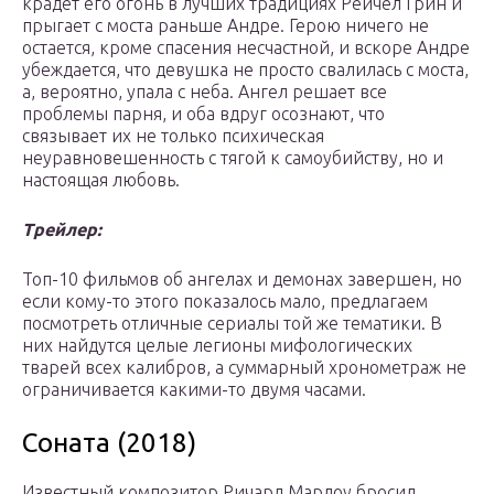
крадет его огонь в лучших традициях Рейчел Грин и
прыгает с моста раньше Андре. Герою ничего не
остается, кроме спасения несчастной, и вскоре Андре
убеждается, что девушка не просто свалилась с моста,
а, вероятно, упала с неба. Ангел решает все
проблемы парня, и оба вдруг осознают, что
связывает их не только психическая
неуравновешенность с тягой к самоубийству, но и
настоящая любовь.
Трейлер:
Топ-10 фильмов об ангелах и демонах завершен, но
если кому-то этого показалось мало, предлагаем
посмотреть отличные сериалы той же тематики. В
них найдутся целые легионы мифологических
тварей всех калибров, а суммарный хронометраж не
ограничивается какими-то двумя часами.
Соната (2018)
Известный композитор Ричард Марлоу бросил