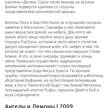
картины «Догма». Сразу после выхода на экраны
фильм подвергся критике со стороны
представителей католической церкви.
Ангелы Локи и Бартлби были за ослушание сосланы
навечно в Висконсин. Однажды у них появляется
шанс вернуться домой, на небеса. Для этого им
нужно всего лишь пройти через арку церкви
городка Рэд Бэнк, которая в честь своего столетия
дарует прощение грехов всем, кто зайдет в нее. Но
ангелы не знают, что тем самым они нарушат Слово
Божие. А это, в свою очередь, приведет к концу
света. Помешать осуществить задуманное
мятежными ангелами может только последний
представитель рода Иисуса Христа. По иронии
судьбы, спасительницей мира оказывается работница
абортария Вифания, из-за бесплодия потерявшая
веру в Бога. Помогать ей будут глас божий Метатрон,
тринадцатый апостол Руфус, пророки Джей и Боб и
муза Серендипити.
Ангелы и Демоны | 2009