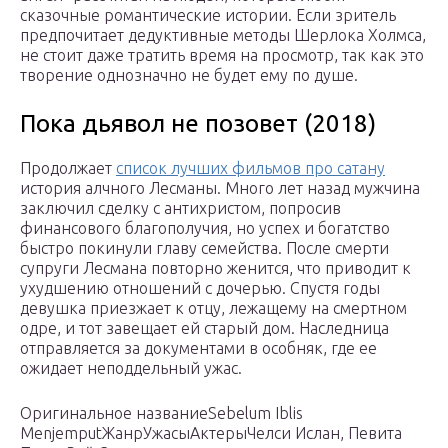
сказочные романтические истории. Если зритель
предпочитает дедуктивные методы Шерлока Холмса,
не стоит даже тратить время на просмотр, так как это
творение однозначно не будет ему по душе.
Пока дьявол не позовет (2018)
Продолжает
список лучших фильмов про сатану
история алчного Лесманы. Много лет назад мужчина
заключил сделку с антихристом, попросив
финансового благополучия, но успех и богатство
быстро покинули главу семейства. После смерти
супруги Лесмана повторно женится, что приводит к
ухудшению отношений с дочерью. Спустя годы
девушка приезжает к отцу, лежащему на смертном
одре, и тот завещает ей старый дом. Наследница
отправляется за документами в особняк, где ее
ожидает неподдельный ужас.
Оригинальное названиеSebelum Iblis
MenjemputЖанрУжасыАктерыЧелси Ислан, Певита