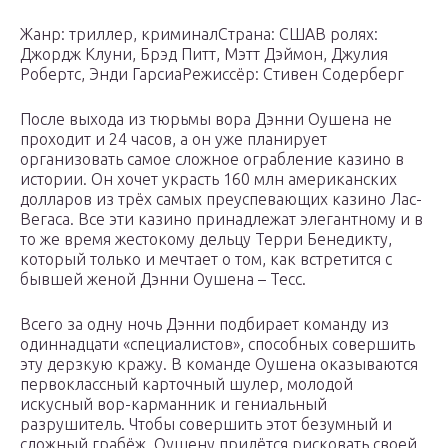
Жанр: триллер, криминалСтрана: СШАВ ролях:
Джордж Клуни, Брэд Питт, Мэтт Дэймон, Джулия
Робертс, Энди ГарсиаРежиссёр: Стивен Содерберг
После выхода из тюрьмы вора Дэнни Оушена не
проходит и 24 часов, а он уже планирует
организовать самое сложное ограбление казино в
истории. Он хочет украсть 160 млн американских
долларов из трёх самых преуспевающих казино Лас-
Вегаса. Все эти казино принадлежат элегантному и в
то же время жестокому дельцу Терри Бенедикту,
который только и мечтает о том, как встретится с
бывшей женой Дэнни Оушена – Тесс.
Всего за одну ночь Дэнни подбирает команду из
одиннадцати «специалистов», способных совершить
эту дерзкую кражу. В команде Оушена оказываются
первоклассный карточный шулер, молодой
искусный вор-карманник и гениальный
разрушитель. Чтобы совершить этот безумный и
сложный грабёж, Оушену придётся рисковать своей