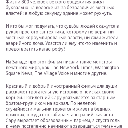
Жизни 800 человек ветхого общежития висят
буквально на волоске из-за безразличия местных
властей: в любую секунду здание может рухнуть.
И кто бы мог подумать, что судьбы людей окажутся в
руках простого сантехника, которому не верят ни
местные коррумпированые власти, ни сами жители
аварийного дома. Удастся ли ему что-то изменить и
предотвратить катастрофу?
На Западе про этот фильм писали такие монстры
печатного мира, как The New York Times, Washington
Square News, The Village Voice и многие другие.
Красивый и добрый иностранный фильм для души
расскажет трогательную историю о поисках своих
корней. Пятилетний Сару увязывается за старшим
братом-грузчиком на вокзал. По нелепой
случайности мальчик теряется и живет в бедных
приютах, откуда его забирает австралийская чета.
Сару вырастает образованным парнем, а спустя годы
к нему постепенно начинают возвращаться туманные