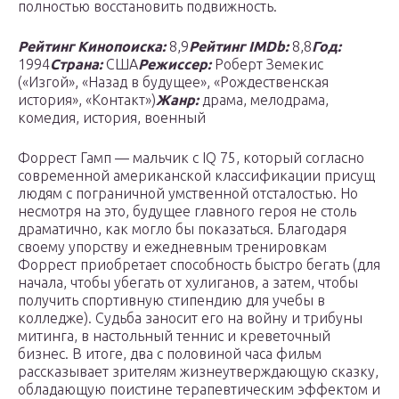
полностью восстановить подвижность.
Рейтинг Кинопоиска:
8,9
Рейтинг IMDb:
8,8
Год:
1994
Страна:
США
Режиссер:
Роберт Земекис
(«Изгой», «Назад в будущее», «Рождественская
история», «Контакт»)
Жанр:
драма, мелодрама,
комедия, история, военный
Форрест Гамп — мальчик с IQ 75, который согласно
современной американской классификации присущ
людям с пограничной умственной отсталостью. Но
несмотря на это, будущее главного героя не столь
драматично, как могло бы показаться. Благодаря
своему упорству и ежедневным тренировкам
Форрест приобретает способность быстро бегать (для
начала, чтобы убегать от хулиганов, а затем, чтобы
получить спортивную стипендию для учебы в
колледже). Судьба заносит его на войну и трибуны
митинга, в настольный теннис и креветочный
бизнес. В итоге, два с половиной часа фильм
рассказывает зрителям жизнеутверждающую сказку,
обладающую поистине терапевтическим эффектом и