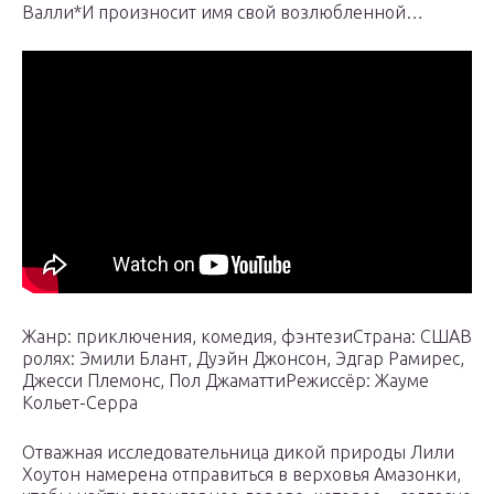
Валли*И произносит имя свой возлюбленной…
Жанр: приключения, комедия, фэнтезиСтрана: СШАВ
ролях: Эмили Блант, Дуэйн Джонсон, Эдгар Рамирес,
Джесси Племонс, Пол ДжаматтиРежиссёр: Жауме
Кольет-Серра
Отважная исследовательница дикой природы Лили
Хоутон намерена отправиться в верховья Амазонки,