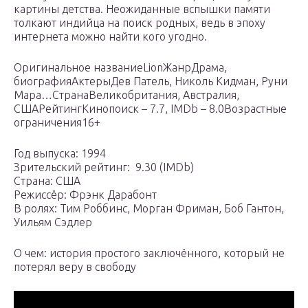
картины детства. Неожиданные вспышки памяти
толкают индийца на поиск родных, ведь в эпоху
интернета можно найти кого угодно.
Оригинальное названиеLionЖанрДрама,
биографияАктерыДев Патель, Николь Кидман, Руни
Мара…СтранаВеликобритания, Австралия,
СШАРейтингКинопоиск – 7.7, IMDb – 8.0Возрастные
ограничения16+
Год выпуска: 1994
Зрительский рейтинг: ️ 9.30 (IMDb)
Страна: США
Режиссёр: Фрэнк Дарабонт
В ролях: Тим Роббинс, Морган Фриман, Боб Гантон,
Уильям Сэдлер
О чем: история простого заключённого, который не
потерял веру в свободу