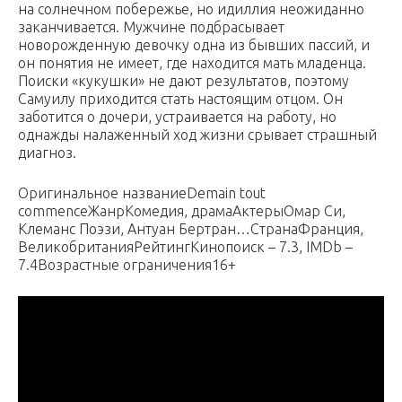
на солнечном побережье, но идиллия неожиданно
заканчивается. Мужчине подбрасывает
новорожденную девочку одна из бывших пассий, и
он понятия не имеет, где находится мать младенца.
Поиски «кукушки» не дают результатов, поэтому
Самуилу приходится стать настоящим отцом. Он
заботится о дочери, устраивается на работу, но
однажды налаженный ход жизни срывает страшный
диагноз.
Оригинальное названиеDemain tout
commenceЖанрКомедия, драмаАктерыОмар Си,
Клеманс Поэзи, Антуан Бертран…СтранаФранция,
ВеликобританияРейтингКинопоиск – 7.3, IMDb –
7.4Возрастные ограничения16+