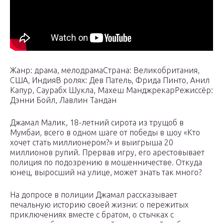
Жанр: драма, мелодрамаСтрана: Великобритания,
США, ИндияВ ролях: Дев Патель, Фрида Пинто, Анил
Капур, Саурабх Шукла, Махеш МанджрекарРежиссёр:
Дэнни Бойл, Лавлин Тандан
Джамал Малик, 18-летний сирота из трущоб в
Мумбаи, всего в одном шаге от победы в шоу «Кто
хочет стать миллионером?» и выигрыша 20
миллионов рупий. Прервав игру, его арестовывает
полиция по подозрению в мошенничестве. Откуда
юнец, выросший на улице, может знать так много?
На допросе в полиции Джамал рассказывает
печальную историю своей жизни: о пережитых
приключениях вместе с братом, о стычках с