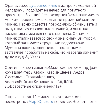
Французское
душевное кино
в жанре комедийной
мелодрамы подойдет на вечер для приятного
просмотра. Бывший беспризорник Уаэль занимается
мелким воровством в компании приемной матери
Моник. Парню с детства приходилось обманывать и
выпутываться из сложных ситуаций, и опытная
наставница стала для него спасением. Однажды
Моник сталкивается со своим знакомым Виктором,
который занимается трудными подростками.
Мужчина ловит мошенников с поличным и
заставляет поработать на себя, что навсегда изменит
душу и судьбу Уаэля.
Оригинальное названиеMauvaises herbesЖанрДрама,
комедияАктерыКерон, Катрин Денёв, Андре
Дюссолье…СтранаФранция,
БельгияРейтингКинопоиск – 7.6, IMDb –
7.3Возрастные ограничения12+
Открывает топ-10 фильмов, которые стоит
посмотреть, «
Мир Юрского
периода». Это четвертая