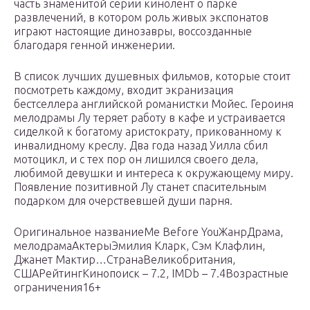
часть знаменитой серии кинолент о парке
развлечений, в котором роль живых экспонатов
играют настоящие динозавры, воссозданные
благодаря генной инженерии.
В список лучших душевных фильмов, которые стоит
посмотреть каждому, входит экранизация
бестселлера английской романистки Мойес. Героиня
мелодрамы Лу теряет работу в кафе и устраивается
сиделкой к богатому аристократу, прикованному к
инвалидному креслу. Два года назад Уилла сбил
мотоцикл, и с тех пор он лишился своего дела,
любимой девушки и интереса к окружающему миру.
Появление позитивной Лу станет спасительным
подарком для очерствевшей души парня.
Оригинальное названиеMe Before YouЖанрДрама,
мелодрамаАктерыЭмилия Кларк, Сэм Клафлин,
Джанет Мактир…СтранаВеликобритания,
СШАРейтингКинопоиск – 7.2, IMDb – 7.4Возрастные
ограничения16+