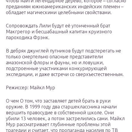
чтобы найти легендарное дерево, которое – согласно
преданиям южноамериканских индейских племен –
обладает магическими целебными свойствами.
Сопровождать Лили будут её утонченный брат
Макгрегор и бесшабашный капитан круизного
пароходика Фрэнк.
В дебрях джунглей путников будут подстерегать не
только смертельно опасные представители
амазонской флоры и фауны, но и ловушки,
подстроенные участниками конкурирующей
экспедиции, и даже встречи со сверхъестественным.
Режиссер: Майкл Мур
О чем О том, что заставляет детей брать в руки
оружие. В 1999 году два старшеклассника начали
вершить правосудие в собственной школе. Они
убили 13 человек, а потом застрелились сами. Майкл
Мур рассматривает глубинные проблемы этой
трагедии и считает, что пропаганда насилия по ТВ