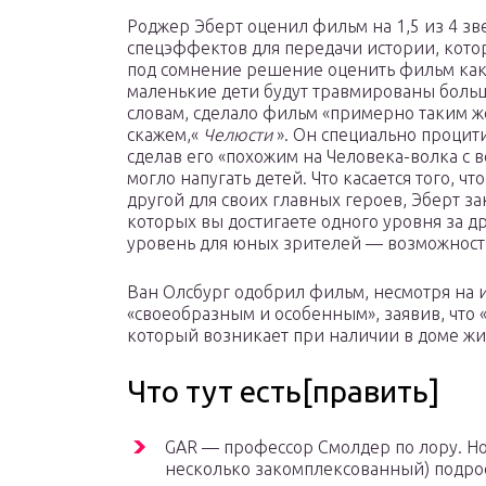
Роджер Эберт оценил фильм на 1,5 из 4 зв
спецэффектов для передачи истории, котор
под сомнение решение оценить фильм как PG
маленькие дети будут травмированы больше
словам, сделало фильм «примерно таким ж
скажем,«
Челюсти
». Он специально процит
сделав его «похожим на Человека-волка с 
могло напугать детей. Что касается того, чт
другой для своих главных героев, Эберт за
которых вы достигаете одного уровня за д
уровень для юных зрителей — возможность 
Ван Олсбург одобрил фильм, несмотря на и
«своеобразным и особенным», заявив, что 
который возникает при наличии в доме жи
Что тут есть[править]
GAR — профессор Смолдер по лору. Но 
несколько закомплексованный) подрос