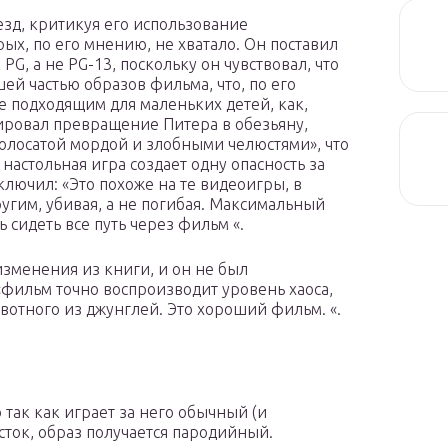
езд, критикуя его использование
ых, по его мнению, не хватало. Он поставил
, а не PG-13, поскольку он чувствовал, что
й частью образов фильма, что, по его
е подходящим для маленьких детей, как,
ировал превращение Питера в обезьяну,
волосатой мордой и злобными челюстями», что
о настольная игра создает одну опасность за
ключил: «Это похоже на те видеоигры, в
ругим, убивая, а не погибая. Максимальный
сидеть все путь через фильм «.
зменения из книги, и он не был
«фильм точно воспроизводит уровень хаоса,
вотного из джунглей. Это хороший фильм. «.
так как играет за него обычный (и
ток, образ получается пародийный.