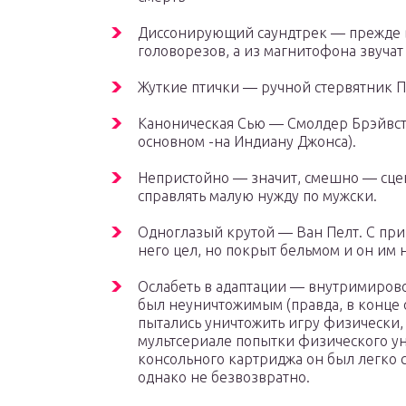
Диссонирующий саундтрек — прежде вс
головорезов, а из магнитофона звуча
Жуткие птички — ручной стервятник П
Каноническая Сью — Смолдер Брэйвсто
основном -на Индиану Джонса).
Непристойно — значит, смешно — сце
справлять малую нужду по мужски.
Одноглазый крутой — Ван Пелт. С пр
него цел, но покрыт бельмом и он им 
Ослабеть в адаптации — внутримиров
был неуничтожимым (правда, в конце 
пытались уничтожить игру физически, 
мультсериале попытки физического уни
консольного картриджа он был легко 
однако не безвозвратно.