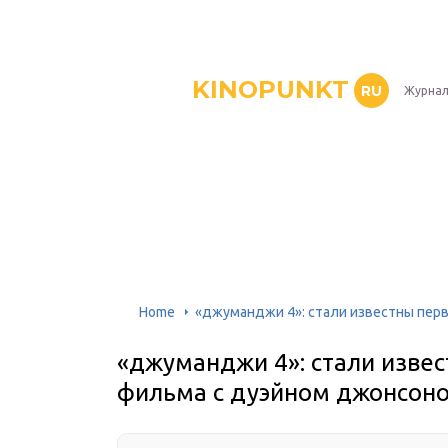
KINOPUNKT
RU
Журнал
Home
«джуманджи 4»: стали известны пер
«джуманджи 4»: стали изве
фильма с дуэйном джонсон