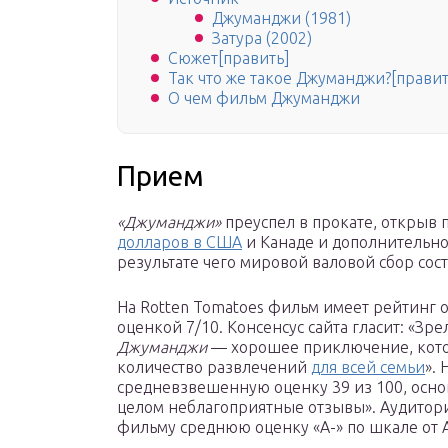
Джуманджи (1981)
Затура (2002)
Сюжет[править]
Так что же такое Джуманджи?[правит
О чем фильм Джуманджи
Прием
«Джуманджи»
преуспел в прокате, открыв 
долларов в США
и Канаде и дополнительно
результате чего мировой валовой сбор сос
На Rotten Tomatoes фильм имеет рейтинг 
оценкой 7/10. Консенсус сайта гласит: «Зр
Джуманджи
— хорошее приключение, кото
количество развлечений
для всей семьи
». 
средневзвешенную оценку 39 из 100, основ
целом неблагоприятные отзывы». Аудитори
фильму среднюю оценку «А-» по шкале от A 