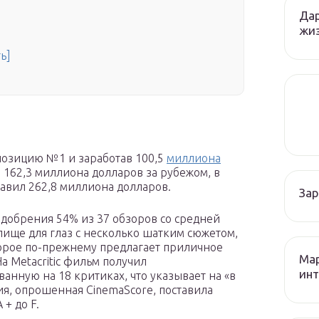
Дар
жиз
ь]
позицию №1 и заработав 100,5
миллиона
 162,3 миллиона долларов за рубежом, в
тавил 262,8 миллиона долларов.
За
одобрения 54% из 37 обзоров со средней
елище для глаз с несколько шатким сюжетом,
рое по-прежнему предлагает приличное
Мар
На Metacritic фильм получил
инт
анную на 18 критиках, что указывает на «в
я, опрошенная CinemaScore, поставила
+ до F.