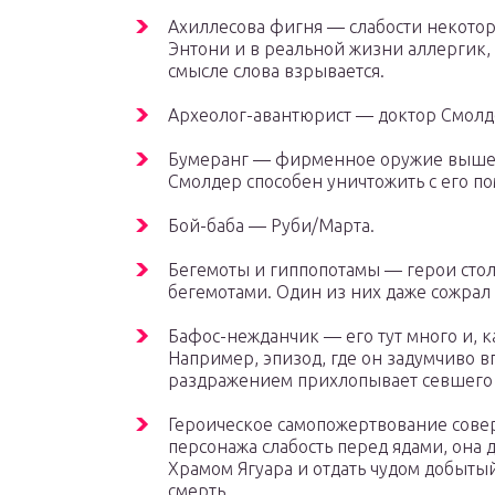
Ахиллесова фигня — слабости некото
Энтони и в реальной жизни аллергик, 
смысле слова взрывается.
Археолог-авантюрист — доктор Смолд
Бумеранг — фирменное оружие вышен
Смолдер способен уничтожить с его 
Бой-баба — Руби/Марта.
Бегемоты и гиппопотамы — герои сто
бегемотами. Один из них даже сожра
Бафос-нежданчик — его тут много и, к
Например, эпизод, где он задумчиво в
раздражением прихлопывает севшего 
Героическое самопожертвование соверш
персонажа слабость перед ядами, она д
Храмом Ягуара и отдать чудом добытый
смерть