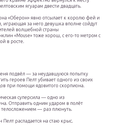
 чего крайне эффектно вернулся к месту
елтовским ягуарам двести двадцать.
а «Оберон» явно отсылает к королю фей и
ти, играющая за него девушка вполне сойдут
ителей волшебной страны
клин «Mouse» тоже хорош, с его-то метром с
ой в росте.
еня подвёл — за неудавшуюся попытку
тить героев Пелт убивает одного из своих
ов при помощи ядовитого скорпиона.
ческая суперсила — одно из
на. Отправить одним ударом в полёт
и телосложением — раз плюнуть.
 Пелт распадается на стаю крыс.