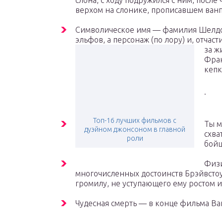
слона, с ходу подружился с ним, после
верхом на слонике, прописавшем ванп
Символическое имя — фамилия Шелдон
эльфов, а персонаж (по лору) и, отчас
за ж
Фран
кепк
.
Топ-16 лучших фильмов с
Ты м
дуэйном джонсоном в главной
схва
роли
бойц
Физи
многочисленных достоинств Брэйвстоу
громилу, не уступающего ему ростом 
Чудесная смерть — в конце фильма Ван