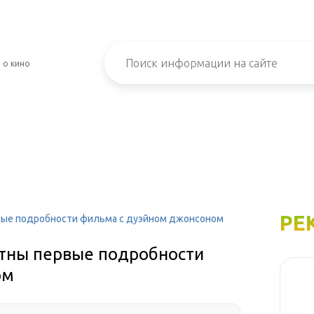
 о кино
РЕ
вые подробности фильма с дуэйном джонсоном
стны первые подробности
ом