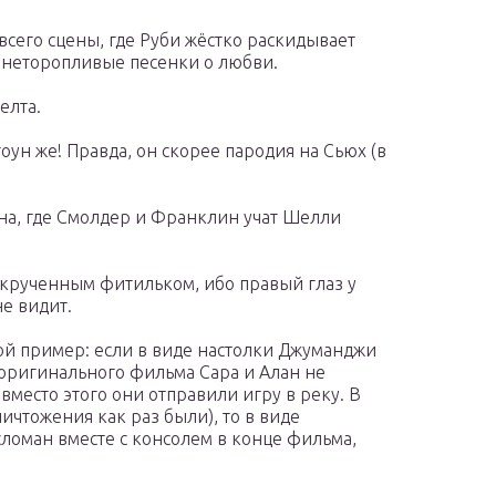
его сцены, где Руби жёстко раскидывает
т неторопливые песенки о любви.
елта.
ун же! Правда, он скорее пародия на Сьюх (в
на, где Смолдер и Франклин учат Шелли
икрученным фитильком, ибо правый глаз у
не видит.
ой пример: если в виде настолки Джуманджи
оригинального фильма Сара и Алан не
вместо этого они отправили игру в реку. В
чтожения как раз были), то в виде
сломан вместе с консолем в конце фильма,