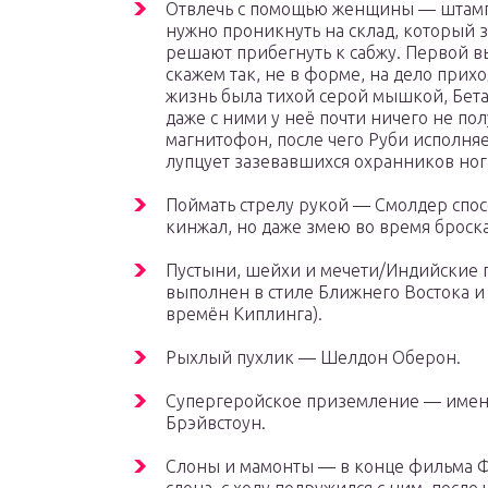
Отвлечь с помощью женщины — штамп 
нужно проникнуть на склад, который
решают прибегнуть к сабжу. Первой в
скажем так, не в форме, на дело прих
жизнь была тихой серой мышкой, Бета
даже с ними у неё почти ничего не по
магнитофон, после чего Руби исполня
лупцует зазевавшихся охранников но
Поймать стрелу рукой — Смолдер спос
кинжал, но даже змею во время броска
Пустыни, шейхи и мечети/Индийские 
выполнен в стиле Ближнего Востока 
времён Киплинга).
Рыхлый пухлик — Шелдон Оберон.
Супергеройское приземление — именн
Брэйвстоун.
Слоны и мамонты — в конце фильма Ф