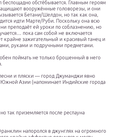
беспощадно обстёбывается. Главным героям
 защищают вооружённые головорезы, и они
ызывается Бетани/Шелдон, но так как она,
одится идти Марте/Руби. Поскольку она всю
ни преподаёт ей уроки по соблазнению, но
лучается… пока сам собой не включается
ет крайне зажигательный и красивый танец и
гами, руками и подручными предметами.
обен поймать не только брошенный в него
.
песни и пляски — город Джуманджи явно
и Южной Азии (напоминает Индийские города
о так приземляется после респауна
ранклин напоролся в джунглях на огромного