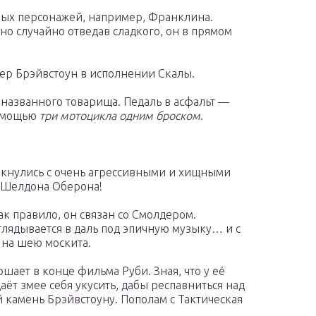
рых персонажей, например, Франклина.
но случайно отведав сладкого, он в прямом
ер Брэйвстоун в исполнении Скалы.
азванного товарища. Педаль в асфальт —
помощью
три мотоцикла одним броском
.
лкнулись с очень агрессивными и хищными
л Шелдона Оберона!
ак правило, он связан со Смолдером.
глядывается в даль под эпичную музыку… и с
на шею москита.
ает в конце фильма Руби. Зная, что у её
аёт змее себя укусить, дабы респавниться над
 камень Брэйвстоуну. Пополам с Тактическая