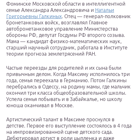
Фоминске Московской области в интеллигентной
семье Александра Александровича и
Натальи
Григорьевны Галкиных
. Отец — генерал-полковник
бронетанковых войск, возглавлял Главное
автобронетанковое управление Министерства
обороны РФ, депутат Госдумы РФ второго созыва.
Мама — кандидат физико-математических наук,
старший научный сотрудник, работала в Институте
теории прогноза землетрясений РАН.
Частые переезды для родителей и их сына были
привычным делом. Когда Максиму исполнилось три
года, семья переехала в Германию. Потом Галкины
перебрались в Одессу, на родину мамы, где мальчик
окончил три класса общеобразовательной школы.
Успела семья побывать и в Забайкалье, но школу
юноша оканчивал в Москве.
Артистический талант в Максиме проснулся в
детстве. Первое его выступление состоялось в 4 года
на импровизированной сцене детского сада.
Дебютировал артист в роли цыпленка и даже