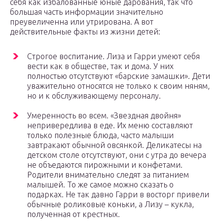
себя как избалованные юные дарования, так что
большая часть информации значительно
преувеличенна или утрирована. А вот
действительные факты из жизни детей:
Строгое воспитание. Лиза и Гарри умеют себя
вести как в обществе, так и дома. У них
полностью отсутствуют «барские замашки». Дети
уважительно относятся не только к своим няням,
но и к обслуживающему персоналу.
Умеренность во всем. «Звездная двойня»
непривередлива в еде. Их меню составляют
только полезные блюда, часто малыши
завтракают обычной овсянкой. Деликатесы на
детском столе отсутствуют, они с утра до вечера
не объедаются пирожными и конфетами.
Родители внимательно следят за питанием
малышей. То же самое можно сказать о
подарках. Не так давно Гарри в восторг привели
обычные роликовые коньки, а Лизу – кукла,
полученная от крестных.