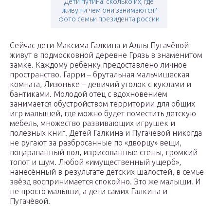
Дети путина: сколько их, где
живут и чем они занимаются?
фото семьи президента россии
Сейчас дети Максима Галкина и Аллы Пугачёвой
живут в подмосковной деревне Грязь в знаменитом
замке. Каждому ребёнку предоставлено личное
пространство. Гарри – брутальная мальчишеская
комната, Лизоньке – девичий уголок с куклами и
бантиками. Молодой отец с вдохновением
занимается обустройством территории для общих
игр малышей, где можно будет поместить детскую
мебель, множество развивающих игрушек и
полезных книг. Детей Галкина и Пугачёвой никогда
не ругают за разбросанные по «дворцу» вещи,
поцарапанный пол, изрисованные стены, громкий
топот и шум. Любой «имущественный ущерб»,
нанесённый в результате детских шалостей, в семье
звёзд воспринимается спокойно. Это же малыши! И
не просто малыши, а дети самих Галкина и
Пугачёвой.