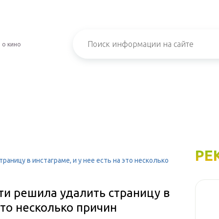
 о кино
РЕ
аницу в инстаграме, и у нее есть на это несколько
ти решила удалить страницу в
 это несколько причин