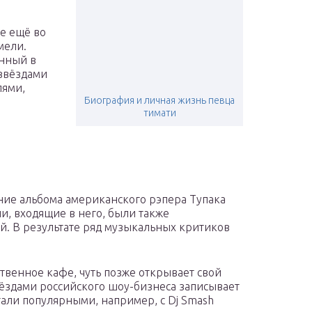
е ещё во
мели.
енный в
 звёздами
лями,
Биография и личная жизнь певца
тимати
ние альбома американского рэпера Тупака
ии, входящие в него, были также
. В результате ряд музыкальных критиков
твенное кафе, чуть позже открывает свой
 звёздами российского шоу-бизнеса записывает
тали популярными, например, с Dj Smash