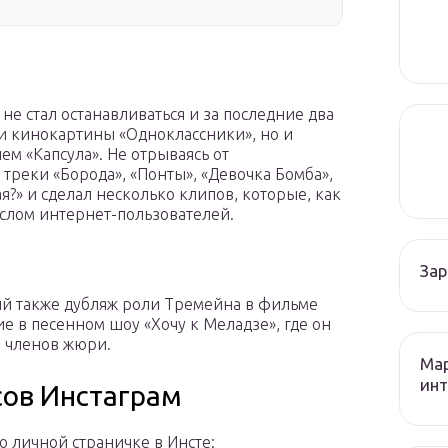
не стал останавливаться и за последние два
ии кинокартины «Одноклассники», но и
м «Капсула». Не отрываясь от
 треки «Борода», «Понты», «Девочка Бомба»,
ая?» и сделал несколько клипов, которые, как
слом интернет-пользователей.
За
ий также дубляж роли Тремейна в фильме
е в песенном шоу «Хочу к Меладзе», где он
з членов жюри.
Мар
инт
сов Инстаграм
 о личной страничке в Инсте: