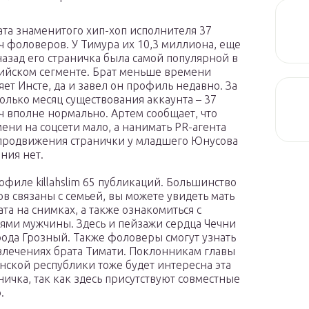
ата знаменитого хип-хоп исполнителя 37
ч фоловеров. У Тимура их 10,3 миллиона, еще
назад его страничка была самой популярной в
ийском сегменте. Брат меньше времени
яет Инсте, да и завел он профиль недавно. За
олько месяц существования аккаунта – 37
ч вполне нормально. Артем сообщает, что
ени на соцсети мало, а нанимать PR-агента
продвижения странички у младшего Юнусова
ния нет.
офиле killahslim 65 публикаций. Большинство
ов связаны с семьей, вы можете увидеть мать
ата на снимках, а также ознакомиться с
ями мужчины. Здесь и пейзажи сердца Чечни
рода Грозный. Также фоловеры смогут узнать
влечениях брата Тимати. Поклонникам главы
нской республики тоже будет интересна эта
ничка, так как здесь присутствуют совместные
.