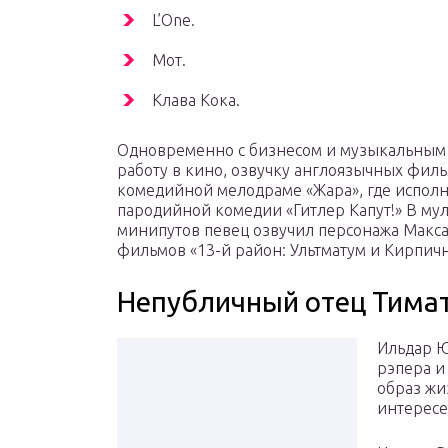
L’One.
Мот.
Клава Кока.
Одновременно с бизнесом и музыкальным 
работу в кино, озвучку англоязычных фильмо
комедийной мелодраме «Жара», где исполнил
пародийной комедии «Гитлер Капут!» В му
минипутов певец озвучил персонажа Макса,
фильмов «13-й район: Ультматум и Кирпич
Непубличный отец Тима
Ильдар Ю
рэпера и
образ жи
интересе