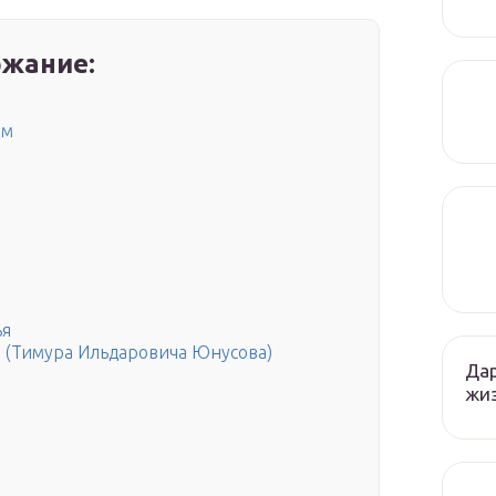
жание:
ам
а
ья
 (Тимура Ильдаровича Юнусова)
Дар
жиз