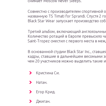
снимает Moscow Never Sleeps.
Совместно с производителем спортивной 
названную TS Timati for Sprandi. Спустя 2
Black Star Wear запускает производство с
Третий альбом, включающий англоязычные
Количество ротаций в Европе превысило чи
Saint-Tropez сместил с первого места в ме
В основанной студии Black Star Inc., став
кадры, ставшие в дальнейшем весомыми зв
чем 20 участников можно выделить такие 
Кристина Си.
Натан.
Егор Крид.
Джиган.