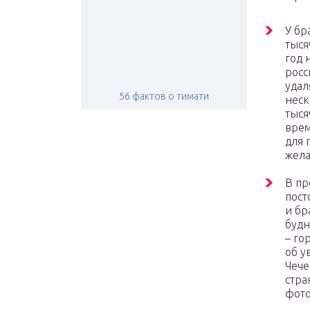
У бр
тыся
год 
росс
удал
56 фактов о тимати
неск
тыся
врем
для 
жела
В пр
пост
и бр
будн
– го
об у
Чече
стра
фото