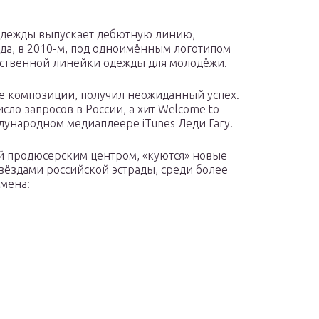
одежды выпускает дебютную линию,
 года, в 2010-м, под одноимённым логотипом
обственной линейки одежды для молодёжи.
 композиции, получил неожиданный успех.
сло запросов в России, а хит Welcome to
ждународном медиаплеере iTunes Леди Гагу.
шей продюсерским центром, «куются» новые
ёздами российской эстрады, среди более
имена: