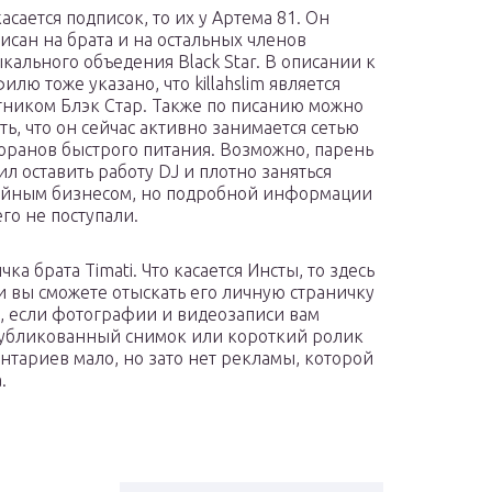
касается подписок, то их у Артема 81. Он
исан на брата и на остальных членов
кального объедения Black Star. В описании к
илю тоже указано, что killahslim является
тником Блэк Стар. Также по писанию можно
ть, что он сейчас активно занимается сетью
оранов быстрого питания. Возможно, парень
л оставить работу DJ и плотно заняться
йным бизнесом, но подробной информации
его не поступали.
ка брата Timati. Что касается Инсты, то здесь
ти вы сможете отыскать его личную страничку
о, если фотографии и видеозаписи вам
опубликованный снимок или короткий ролик
нтариев мало, но зато нет рекламы, которой
.