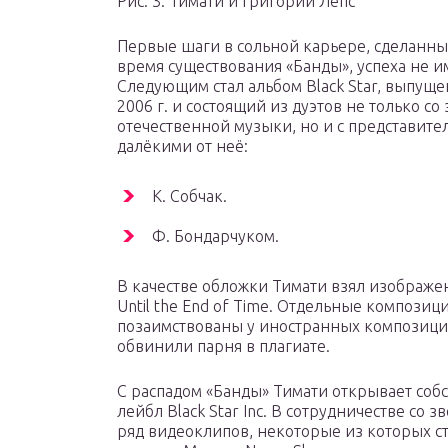
Рис. 3. Тимати и Григорий Лепс
Первые шаги в сольной карьере, сделанны
время существования «Банды», успеха не и
Следующим стал альбом Black Star, выпущ
2006 г. и состоящий из дуэтов не только со
отечественной музыки, но и с представите
далёкими от неё:
К. Собчак.
Ф. Бондарчуком.
В качестве обложки Тимати взял изображе
Until the End of Time. Отдельные композиц
позаимствованы у иностранных композиций
обвинили парня в плагиате.
С распадом «Банды» Тимати открывает собс
лейбл Black Star Inc. В сотрудничестве со
ряд видеоклипов, некоторые из которых с