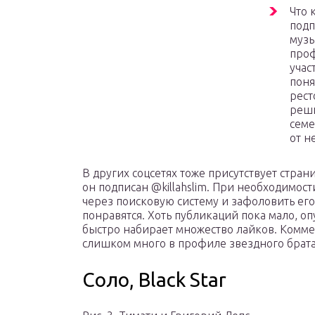
Что 
подп
музы
проф
учас
поня
рест
реши
семе
от н
В других соцсетях тоже присутствует странич
он подписан @killahslim. При необходимос
через поисковую систему и зафоловить ег
понравятся. Хоть публикаций пока мало, 
быстро набирает множество лайков. Комме
слишком много в профиле звездного брата
Соло, Black Star