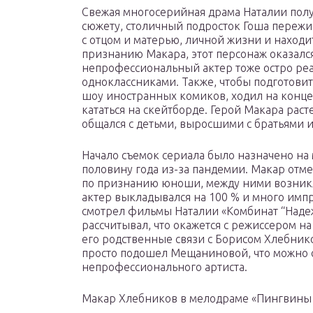
Свежая многосерийная драма Наталии пол
сюжету, столичный подросток Гоша переж
с отцом и матерью, личной жизни и находит
признанию Макара, этот персонаж оказался
непрофессиональный актер тоже остро реа
одноклассниками. Также, чтобы подготовит
шоу иностранных комиков, ходил на конце
кататься на скейтборде. Герой Макара раст
общался с детьми, выросшими с братьями и
Начало съемок сериала было назначено на 
половину года из-за пандемии. Макар отме
по признанию юноши, между ними возник
актер выкладывался на 100 % и много имп
смотрел фильмы Наталии «Комбинат “Надеж
рассчитывал, что окажется с режиссером на
его родственные связи с Борисом Хлебнико
просто подошел Мещаниновой, что можно с
непрофессионального артиста.
Макар Хлебников в мелодраме «Пингвины