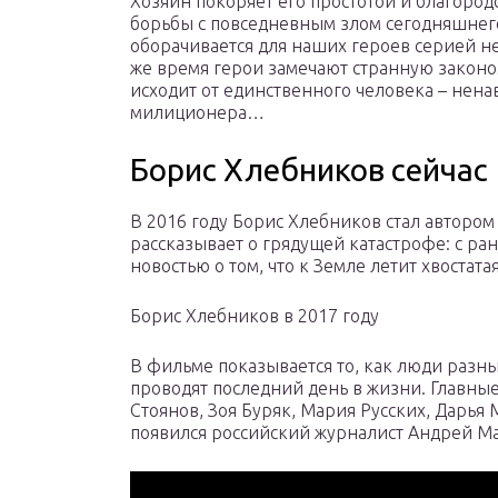
Хозяин покоряет его простотой и благородс
борьбы с повседневным злом сегодняшнег
оборачивается для наших героев серией н
же время герои замечают странную законом
исходит от единственного человека – нена
милиционера…
Борис Хлебников сейчас
В 2016 году Борис Хлебников стал автором
рассказывает о грядущей катастрофе: с ра
новостью о том, что к Земле летит хвостата
Борис Хлебников в 2017 году
В фильме показывается то, как люди разны
проводят последний день в жизни. Главны
Стоянов, Зоя Буряк, Мария Русских, Дарья 
появился российский журналист Андрей Ма