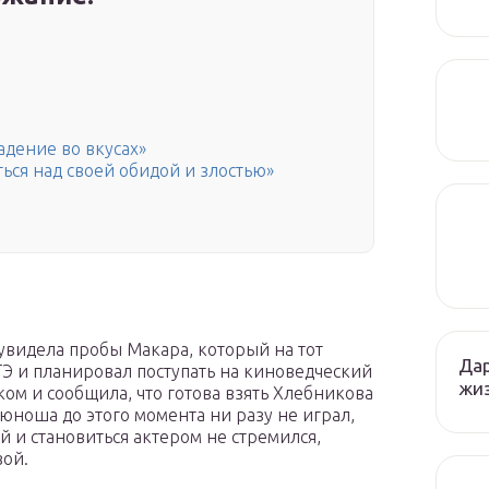
адение во вкусах»
ься над своей обидой и злостью»
увидела пробы Макара, который на тот
Дар
ЕГЭ и планировал поступать на киноведческий
жиз
ком и сообщила, что готова взять Хлебникова
 юноша до этого момента ни разу не играл,
 и становиться актером не стремился,
вой.