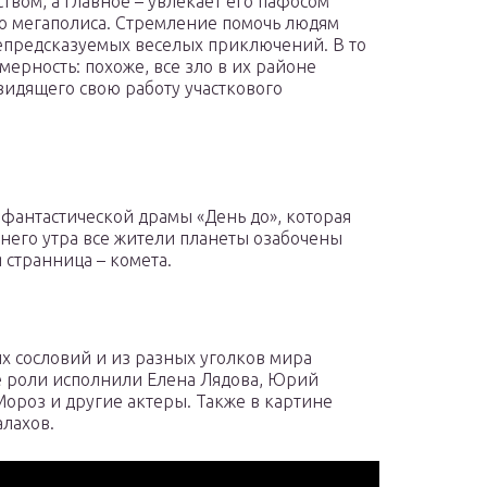
твом, а главное – увлекает его пафосом
о мегаполиса. Стремление помочь людям
епредсказуемых веселых приключений. В то
ерность: похоже, все зло в их районе
видящего свою работу участкового
 фантастической драмы «День до», которая
ннего утра все жители планеты озабочены
я странница – комета.
х сословий и из разных уголков мира
е роли исполнили Елена Лядова, Юрий
Мороз и другие актеры. Также в картине
лахов.