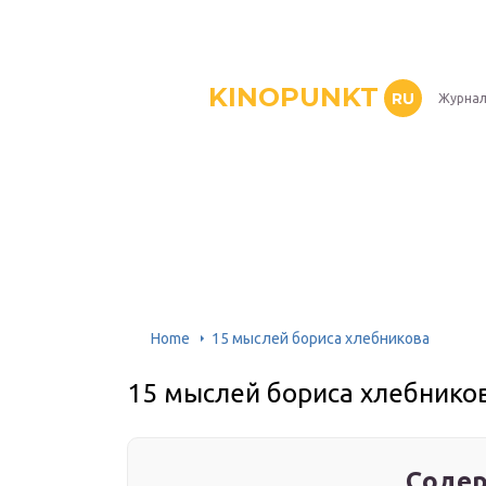
KINOPUNKT
RU
Журнал
Home
15 мыслей бориса хлебникова
15 мыслей бориса хлебнико
Содер