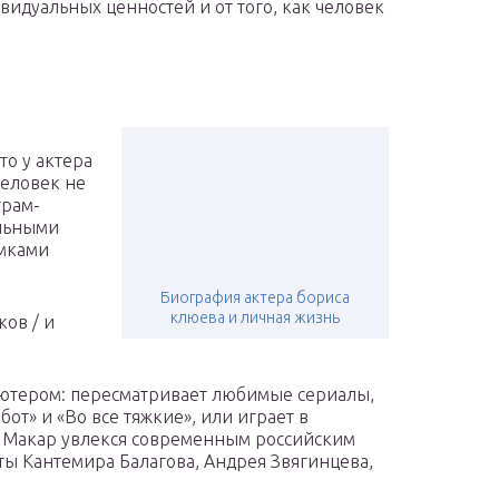
ивидуальных ценностей и от того, как человек
то у актера
человек не
грам-
альными
мками
Биография актера бориса
клюева и личная жизнь
ов / и
ьютером: пересматривает любимые сериалы,
от» и «Во все тяжкие», или играет в
ы Макар увлекся современным российским
ты Кантемира Балагова, Андрея Звягинцева,