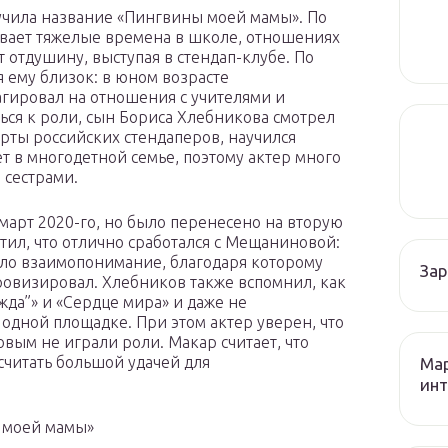
учила название «Пингвины моей мамы». По
ивает тяжелые времена в школе, отношениях
 отдушину, выступая в стендап-клубе. По
 ему близок: в юном возрасте
гировал на отношения с учителями и
ься к роли, сын Бориса Хлебникова смотрел
рты российских стендаперов, научился
ет в многодетной семье, поэтому актер много
 сестрами.
март 2020-го, но было перенесено на вторую
тил, что отлично сработался с Мещаниновой:
ло взаимопонимание, благодаря которому
За
ровизировал. Хлебников также вспомнил, как
да”» и «Сердце мира» и даже не
 одной площадке. При этом актер уверен, что
вым не играли роли. Макар считает, что
читать большой удачей для
Мар
инт
 моей мамы»