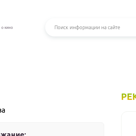
 о кино
РЕ
ва
жание: