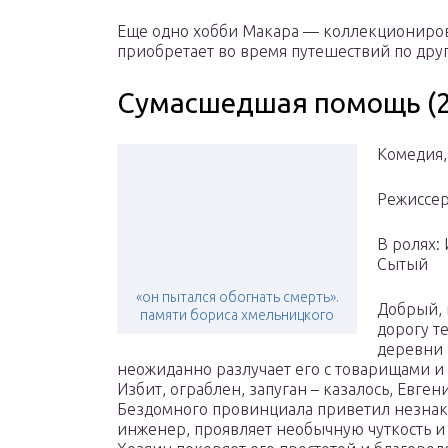
Еще одно хобби Макара — коллекциониров
приобретает во время путешествий по дру
Сумасшедшая помощь (2
Комедия,
Режиссер
В ролях:
Сытый
«он пытался обогнать смерть».
Добрый, 
памяти бориса хмельницкого
дорогу т
деревни
неожиданно разлучает его с товарищами и 
Избит, ограблен, запуган – казалось, Евге
Бездомного провинциала приветил незна
инженер, проявляет необычную чуткость и 