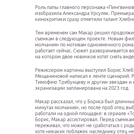
Роль папы главного персонажа «Пингвинов
изобразила Александра Урсуляк. Премьера с
кинокритики сразу отметили талант Хлебн
Тем временем сам Макар решил продолжит
съемкам в следующем проекте. Новым фил
молчания» по мотивам одноименного роман
работает сейчас. Сюжет разворачивается в
на котором двое новичков хотят снять виде
Режиссером картины выступил Борис Хлебн
Мещаниновой написал к ленте сценарий. Р
Тимофею Трибунцеву и другим звездам и 
экранизации запланирована на 2023 год.
Макар рассказал, что у Бориса был длинны
минутах молчания», но после проб отец в
работали на одной площадке: в сериале «
Борис, Макар ассистировал. Перед съемк
переживал, что может не сработаться с род
хотя никаких поблажек наследнику отец не