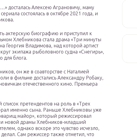
…» досталась Алексею Аграновичу, маму
ериала состоялась в октябре 2021 года, и
икова.
ь актерскую биографию и приступил к
ьмом Хлебникова стала драма «Три минуты
а Георгия Владимова, над которой артист
округ экипажа рыболовного судна «Снегирь»,
о для блога.
иков, он же в соавторстве с Наталией
оли в фильме достались Александру Робаку,
новичкам отечественного кино. Премьера
й список претендентов на роль в «Трех
ыбрал именно сына. Раньше Хлебниковы уже
Товарищ майор», который режиссировал
ами новой драмы Хлебников-младший
ителем, однако вскоре это чувство исчезло,
 делал. Сам режиссер также отметил, что