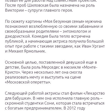
позвал ее для работы над совместным проектом.
После проб Шиловская была назначена на роль
Виктории – супруги главного героя.
По сюжету картины «Моя безумная семья» мужчина
познакомил возлюбленную со своими забавными и
своеобразными родителями – энтомологом и
дзюдоисткой. Комедия была тепло встречена
публикой, а начинающая актриса получила большой
опыт при работе с такими звездами, как Иван Ургант
и Михаил Ярмольник.
Основной целью, поставленной девушкой еще в
детстве, была роль Мерседес в мюзикле «Монте-
Кристо». Через несколько лет она смогла
реализовать мечту и выступить на сцене
«Московской оперетты».
Следующей работой актрисы стал фильм «Лекарство
для бабушки». В нем она исполнила главную роль –
скромной студентки Сони, которая стала встречаться
с богатым предпринимателем. В 2012 году