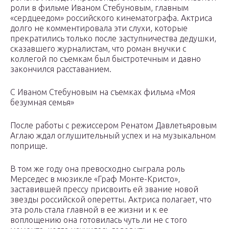
роли в фильме Иваном Стебуновым, главным
«сердцеедом» российского кинематографа. Актриса
долго не комментировала эти слухи, которые
прекратились только после заступничества дедушки,
сказавшего журналистам, что роман внучки с
коллегой по съемкам был быстротечным и давно
закончился расставанием.
С Иваном Стебуновым на съемках фильма «Моя
безумная семья»
После работы с режиссером Ренатом Давлетьяровым
Аглаю ждал оглушительный успех и на музыкальном
поприще.
В том же году она превосходно сыграла роль
Мерседес в мюзикле «Граф Монте-Кристо»,
заставившей прессу присвоить ей звание новой
звезды российской оперетты. Актриса полагает, что
эта роль стала главной в ее жизни и к ее
воплощению она готовилась чуть ли не с того