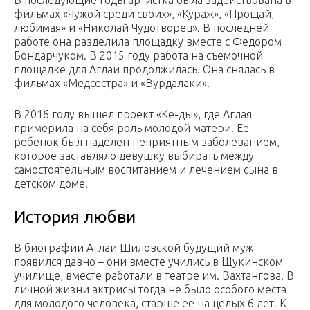
В последующие годы артистка была задействована в
фильмах «Чужой среди своих», «Кураж», «Прощай,
любимая» и «Николай Чудотворец». В последней
работе она разделила площадку вместе с Федором
Бондарчуком. В 2015 году работа на съемочной
площадке для Аглаи продолжилась. Она снялась в
фильмах «Медсестра» и «Вурдалаки».
В 2016 году вышел проект «Ке-ды», где Аглая
примерила на себя роль молодой матери. Ее
ребенок был наделен неприятным заболеванием,
которое заставляло девушку выбирать между
самостоятельным воспитанием и лечением сына в
детском доме.
История любви
В биографии Аглаи Шиловской будущий муж
появился давно – они вместе учились в Щукинском
училище, вместе работали в театре им. Вахтангова. В
личной жизни актрисы тогда не было особого места
для молодого человека, старше ее на целых 6 лет. К