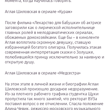
момента, когда научилась говорить.
Аглая Шиловская в сериале «Кураж»
После фильма «Лекарство для бабушки» об актрисе
заговорили как о лирической исполнительнице
главных ролей в мелодраматических сериалах,
обожаемых домохозяйками. Еще бы – в киноленте
Аглая воплотила скромную девушку, ставшую
избранницей богатого олигарха. Получилась этакая
современная интерпретация сказки о Золушке,
полюбившейся принцу исключительно за наивную и
открытую душу.
Аглая Шиловская в сериале «Медсестра»
На этом этапе в личной жизни и биографии Аглаи
Шиловской произошло досадное недоразумение.
Из-за плотного рабочего графика студентка Щуки
пропустила так много занятий, что ректорат ВУЗа
поставил вопрос о ее отчислении. Спасла положение
Алина Чевик, режиссер московского музыкального