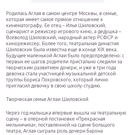
Родилась Аглая в самом центре Москвы, в семье,
которая имеет самое прямое отношение к
кинематографу. Ее отец – Илья Шиловский,
сценарист и режиссер игрового кино, а дедушка –
Всеволод Шиловский, народный актер РСФСР и
кинорежиссер. Более того, театральная династия
Шиловских была известна еще в конце XIX века.
Будущее маленькой Аглаи было предопределено: с
первых ее шагов родители пристально следили за
творческим развитием дочери, и уже в три года
девочка стала участницей музыкальной детской
труппы Бориса Покровского, который лично
пригласил девочку в свою школу-студию.
Творческая семья Аглаи Шиловской
Через год малышка впервые вышла на театральную
сцену – в оперной постановке «Прекрасная
мельничиха», поставленной на сцене Большого
театра, Аглая сыграла роль дочери барона