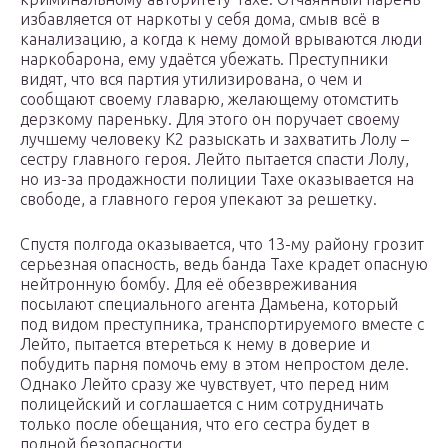
избавляется от наркоты у себя дома, смыв всё в
канализацию, а когда к нему домой врываются люди
наркобарона, ему удаётся убежать. Преступники
видят, что вся партия утилизирована, о чем и
сообщают своему главарю, желающему отомстить
дерзкому пареньку. Для этого он поручает своему
лучшему человеку К2 разыскать и захватить Лолу –
сестру главного героя. Лейто пытается спасти Лолу,
но из-за продажности полиции Тахе оказывается на
свободе, а главного героя упекают за решетку.
Спустя полгода оказывается, что 13-му району грозит
серьезная опасность, ведь банда Тахе крадет опасную
нейтронную бомбу. Для её обезвреживания
посылают специального агента Дамьена, который
под видом преступника, транспортируемого вместе с
Лейто, пытается втереться к нему в доверие и
побудить парня помочь ему в этом непростом деле.
Однако Лейто сразу же чувствует, что перед ним
полицейский и соглашается с ним сотрудничать
только после обещания, что его сестра будет в
полной безопасности.